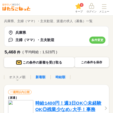
0
キープ
ログイン
メニュー
兵庫県、主婦（ママ）・主夫歓迎、派遣の求人（募集）一覧
兵庫県
主婦（ママ）・主夫歓迎
条件変更
5,468
( 平均時給：1,523円 )
件
この条件の
新着を受け取る
この条件を保存
オススメ順
新着順
時給順
一週間以内公開
派遣
時給1400円！週3日OK◇未経験
OK◎残業少なめ♪大手！事務