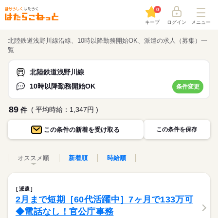
0
キープ
ログイン
メニュー
北陸鉄道浅野川線沿線、10時以降勤務開始OK、派遣の求人（募集）一
覧
北陸鉄道浅野川線
10時以降勤務開始OK
条件変更
89
( 平均時給：1,347円 )
件
この条件の
新着を受け取る
この条件を保存
オススメ順
新着順
時給順
派遣
2月まで短期［60代活躍中］7ヶ月で133万可
◆電話なし！官公庁事務