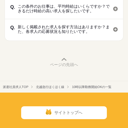
この条件のお仕事は、平均時給はいくらですか？で
Q.
きるだけ時給の高い求人を探したいです。
新しく掲載された求人を探す方法はありますか？ま
Q.
た、各求人の応募状況も知りたいです。
ページの先頭へ
派遣社員求人TOP
北越急行ほくほく線
10時以降勤務開始OKの一覧
サイトトップへ