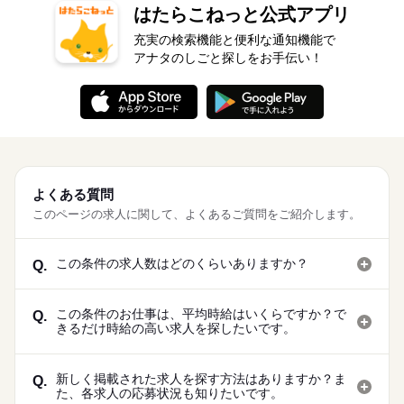
はたらこねっと公式アプリ
充実の検索機能と便利な通知機能で
アナタのしごと探しをお手伝い！
よくある質問
このページの求人に関して、よくあるご質問をご紹介します。
この条件の求人数はどのくらいありますか？
Q.
この条件のお仕事は、平均時給はいくらですか？で
Q.
きるだけ時給の高い求人を探したいです。
新しく掲載された求人を探す方法はありますか？ま
Q.
た、各求人の応募状況も知りたいです。