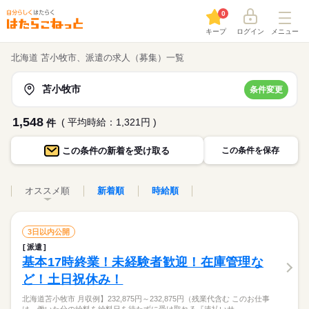
0
キープ
ログイン
メニュー
北海道 苫小牧市、派遣の求人（募集）一覧
苫小牧市
条件変更
1,548
( 平均時給：1,321円 )
件
この条件の
新着を受け取る
この条件を保存
オススメ順
新着順
時給順
3日以内公開
派遣
基本17時終業！未経験者歓迎！在庫管理な
ど！土日祝休み！
北海道苫小牧市 月収例】232,875円～232,875円（残業代含む このお仕事