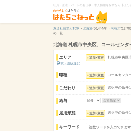
社員・派遣・パートのお仕事・求人情報を探すなら【はた
派遣社員求人TOP
>
北海道
(30,444件) >
札幌市
(12,70
の一覧
北海道 札幌市中央区、コールセン
エリア
札幌市中央区
追加･変更
駅・沿線選択
職種
コールセンタ
追加･変更
こだわり
選択中の条件
追加･変更
給与
雇用形態
選択中の条件
追加･変更
キーワード