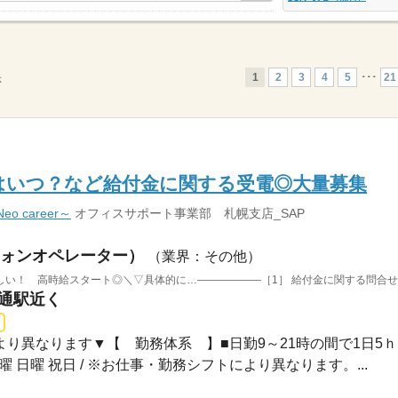
1
2
3
4
5
･･･
21
示
はいつ？など給付金に関する受電◎大量募集
 career～
オフィスサポート事業部 札幌支店_SAP
ォンオペレーター）
（業界：その他）
大通駅近く
により異なります▼【 勤務体系 】■日勤9～21時の間で1日5ｈ..
土曜 日曜 祝日 / ※お仕事・勤務シフトにより異なります。...