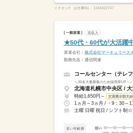
イチオシ!!
お仕事No.：
1104422747
[ 一般派遣 ]
高収入
★50代・60代が大活
派遣会社：
株式会社マーキュリース
勤務先名：通信関連
コールセンター（テレフ
＼30名大量募集のため採用率UP！
北海道札幌市中央区 / 
時給1,650円～
交通費全額支給
土曜 日曜 祝日 / シフト制
多い年齢層