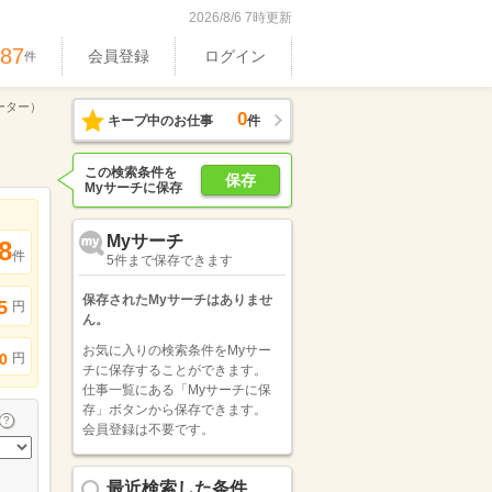
2026/8/6 7時更新
687
会員登録
ログイン
件
ーター）
0
キープ中のお仕事
件
この検索条件を
保存
Myサーチに保存
Myサーチ
8
件
5件まで保存できます
保存されたMyサーチはありませ
5
円
ん。
お気に入りの検索条件をMyサー
円
0
チに保存することができます。
仕事一覧にある「Myサーチに保
存」ボタンから保存できます。
会員登録は不要です。
最近検索した条件