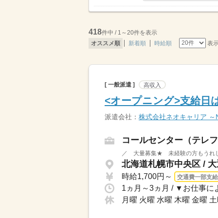
418
件中 / 1～20件を表示
表
オススメ順
新着順
時給順
[ 一般派遣 ]
高収入
<オープニング>支給日
派遣会社：
株式会社ネオキャリア ～Neo
コールセンター（テレフ
北海道札幌市中央区 / 
時給1,700円～
交通費一部支給
1ヵ月～3ヵ月 / ▼お仕事
月曜 火曜 水曜 木曜 金曜 