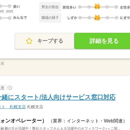
男女の割合
職場の様子
詳細を見る
キープする
大通
任意
?
一緒にスタート/法人向けサービス窓口対応
スト 札幌支店
札幌支店
ォンオペレーター）
（業界：インターネット・Web関連）
年齢層の方が活躍中！弊社スタッフさんも大活躍中のオフィスワーク♪＜ご契...