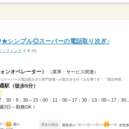
躍中★シンプル◎スーパーの電話取り次ぎ♪
タッフィング
ＥＢ-01
ォンオペレーター）
（業界：サービス関連）
／◎スーパーの電話取次ぎ◎専門部署への取次ぎを行うお仕事です！「開店時間...
大通駅（徒歩5分）
1ヵ月～3ヵ月 / ・9：30～17：30・9：30～15：00・11：0
☆週3日～勤務OK！
男女の割合