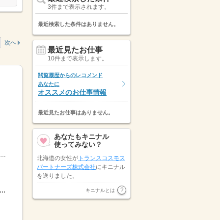
3件まで表示されます。
最近検索した条件はありません。
次へ
最近見たお仕事
10件まで表示します。
閲覧履歴からのレコメンド
あなたに
オススメのお仕事情報
最近見たお仕事はありません。
あなたもキニナル
使ってみない？
／ 大量募集★ 未経験の方もうれしい！ 高時給スタート◎＼▽具体的に…――――――［1］ 給付金に関する問合せ受...
北海道の女性が
トランスコスモス
パートナーズ株式会社
にキニナル
を送りました。
.
インサイドグロース株式会社 仙
キニナルとは
台支社
が宮城県の女性にキニナル
を送りました。