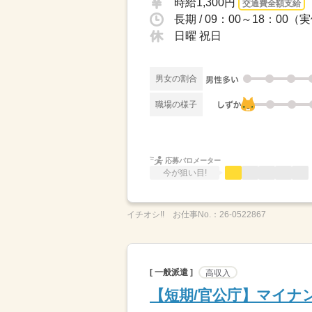
時給1,300円
交通費全額支給
日曜 祝日
男女の割合
職場の様子
応募バロメーター
今が狙い目!
イチオシ!!
お仕事No.：
26-0522867
[ 一般派遣 ]
高収入
【短期/官公庁】マイナ