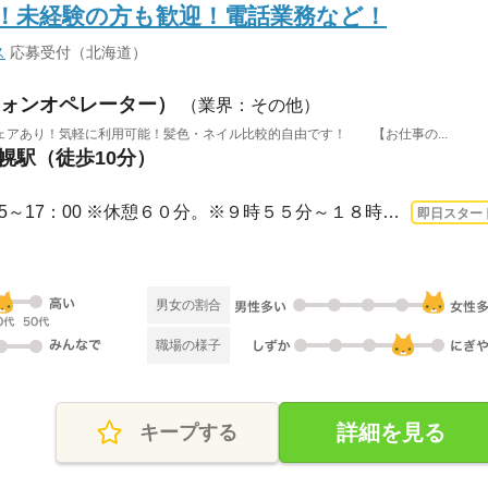
！未経験の方も歓迎！電話業務など！
ス
応募受付（北海道）
ォンオペレーター）
（業界：その他）
ェアあり！気軽に利用可能！髪色・ネイル比較的自由です！ 【お仕事の...
札幌駅（徒歩10分）
1ヵ月～3ヵ月 即日〜 / 8：55～17：00 ※休憩６０分。※９時５５分～１８時の勤務もあり...
即日スター
男女の割合
職場の様子
詳細を見る
キープする