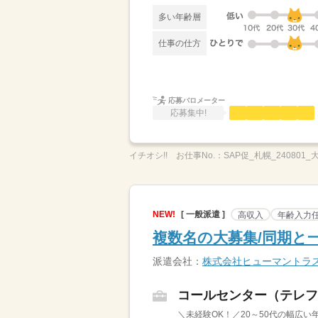
多い年齢層
仕事の仕方
応募バロメーター
応募集中!
イチオシ!!
お仕事No.：
SAP促_札幌_240801_
NEW!
[ 一般派遣 ]
高収入
年齢入力
複数名の大募集/同期と
派遣会社：
株式会社ヒューマントラ
コールセンター（テレフ
＼未経験OK！／20～50代の幅広い