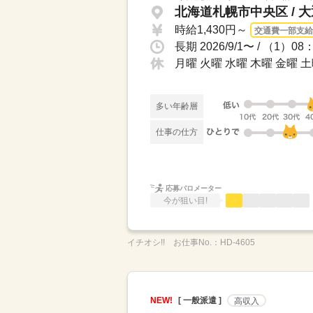
北海道札幌市中央区 / 
時給1,430円～
交通費一部支給
月曜 火曜 水曜 木曜 金曜 土
多い年齢層
仕事の仕方
応募バロメーター
今が狙い目!
イチオシ!!
お仕事No.：
HD-4605
NEW!
[ 一般派遣 ]
高収入