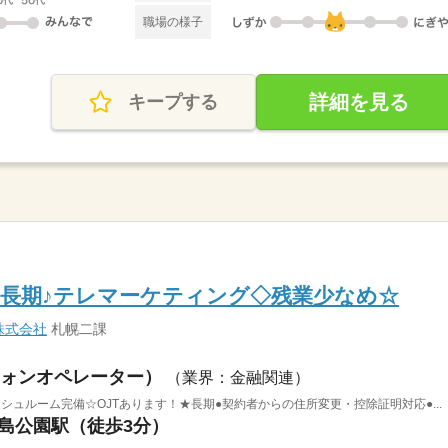
職場の様子
詳細を見る
キープする
長期♪テレマーケティング◇残業少なめ☆
株式会社
札幌二課
ォンオペレーター）
（業界：金融関連）
シュルーム完備☆OJTあります！★長期●契約者からの住所変更・控除証明対応●...
中島公園駅（徒歩3分）