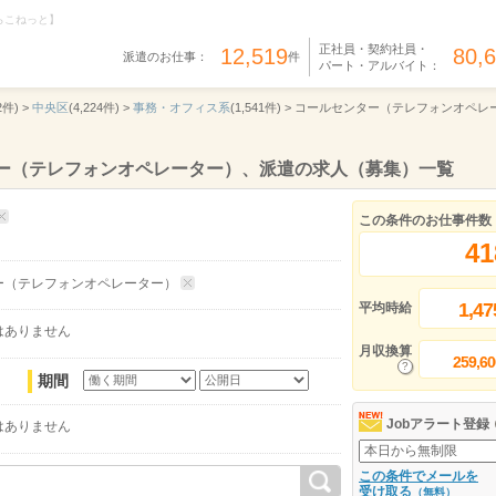
らこねっと】
正社員・契約社員・
12,519
80,
派遣のお仕事：
件
パート・アルバイト：
2件) >
中央区
(4,224件) >
事務・オフィス系
(1,541件) >
コールセンター（テレフォンオペレ
ター（テレフォンオペレーター）、派遣の求人（募集）一覧
この条件のお仕事件数
41
ー（テレフォンオペレーター）
1,47
平均時給
はありません
月収換算
259,60
期間
Jobアラート登録
はありません
この条件でメールを
受け取る
（無料）