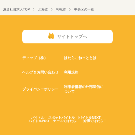
派遣社員求人TOP
北海道
札幌市
中央区の一覧
サイトトップへ
ディップ（株）
はたらこねっととは
ヘルプ＆お問い合わせ
利用規約
利用者情報の外部送信に
プライバシーポリシー
ついて
バイトル
スポットバイトル
バイトルNEXT
バイトルPRO
ナースではたらこ
介護ではたらこ