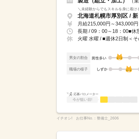
製造（組立・加工）
（業
＼未経験からでもスキルを身に着ける
北海道札幌市厚別区 / 
月給215,000円～343,000円
長期 / 09：00～18：00■
火曜 水曜 / ■週休2日制＜
男女の割合
職場の様子
応募バロメーター
今が狙い目!
イチオシ!
お仕事No.：
整備士_2606