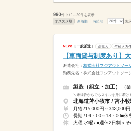
990
件中 / 1～20件を表示
表
オススメ順
新着順
時給順
NEW!
[ 一般派遣 ]
高収入
年齢入力
【車両貸与制度あり】大
派遣会社：
株式会社フジアウトソー
勤務先名：株式会社フジアウトソー
製造（組立・加工）
（業
＼未経験からでもスキルを身に着ける
北海道苫小牧市 / 苫小牧
月給215,000円～343,000円
長期 / 09：00～18：00■
火曜 水曜 / ■週休2日制＜