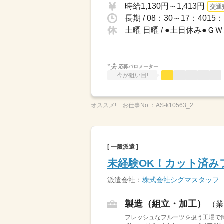
時給1,130円～1,413円
交通
土曜 日曜 / ●土日休み●
応募バロメーター
今が狙い目!
オススメ!
お仕事No.：
AS-k10563_2
[ 一般派遣 ]
未経験OK！カット済み
派遣会社：
株式会社シグマスタッフ
製造（組立・加工）
（業
フレッシュなフルーツを扱う工場で簡