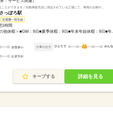
界：サービス関連）
ことができます／自動車販売店に併設されている工場にて、車両の点検や...
新さっぽろ駅
交通費一部支給
休憩1時間
その他休暇＞■GW：9日■夏季休暇：9日■年末年始休暇：9日■年..
仕事の仕方
詳細を見る
キープする