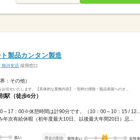
ート製品カンタン製造
 旭川支店
採用窓口
界：その他）
お任せいたします。【具体的な業務内容】・型枠の掃除・製品表面へのオ...
幕別駅（徒歩6分）
長期 / 07：30～17：007：30～17：00※休憩時間は計90分です。（1
休み年次有給休暇（初年度最大10日、以後最大年間20日）忌...
男女の割合