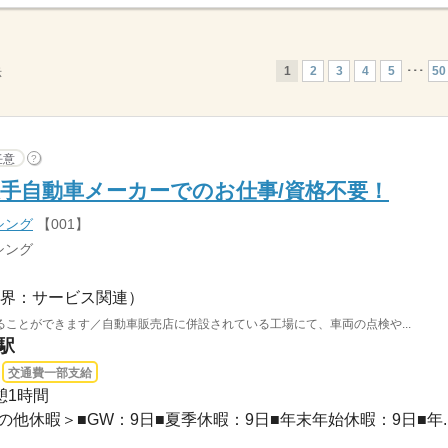
1
2
3
4
5
･･･
50
示
任意
?
手自動車メーカーでのお仕事/資格不要！
シング
【001】
シング
界：サービス関連）
ことができます／自動車販売店に併設されている工場にて、車両の点検や...
駅
交通費一部支給
休憩1時間
その他休暇＞■GW：9日■夏季休暇：9日■年末年始休暇：9日■年..