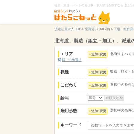
社員・派遣・パートのお仕事・求人情報を探すなら【はた
派遣社員求人TOP
>
北海道
(30,605件) >
工場・軽作業
北海道、製造（組立・加工）、派遣
エリア
北海道すべて
追加･変更
駅・沿線選択
職種
製造（組立・
追加･変更
こだわり
選択中の条件
追加･変更
給与
雇用形態
選択中の条件
追加･変更
キーワード