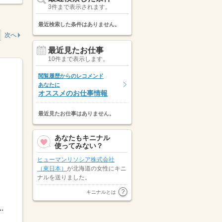
3件まで表示されます。
最近検索した条件はありません。
次へ
最近見たお仕事
10件まで表示します。
閲覧履歴からのレコメンド
あなたに
オススメのお仕事情報
最近見たお仕事はありません。
あなたもキニナル
使ってみない？
ヒューマンリソシア株式会社
（東日本）
が北海道の女性にキニ
ナルを送りました。
北海道の女性が
トランスコスモス
キニナルとは
パートナーズ株式会社
にキニナル
.
を送りました。