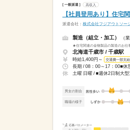
[ 一般派遣 ]
高収入
【社員登用あり】住宅関
派遣会社：
株式会社フジアウトソー
製造（組立・加工）
（業
★住宅関連の金物製品の製造のお仕事
北海道千歳市 / 千歳駅
時給1,400円～
交通費一部支給
長期 / 08：00～17：00■
土曜 日曜 / ■週休2日制
男女の割合
職場の様子
応募バロメーター