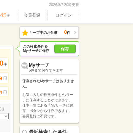
2026/8/7 20時更新
745
会員登録
ログイン
件
0
キープ中のお仕事
件
この検索条件を
保存
Myサーチに保存
0
件
Myサーチ
5件まで保存できます
9
円
保存されたMyサーチはありませ
ん。
円
4
お気に入りの検索条件をMyサー
チに保存することができます。
仕事一覧にある「Myサーチに保
存」ボタンから保存できます。
会員登録は不要です。
最近検索した条件