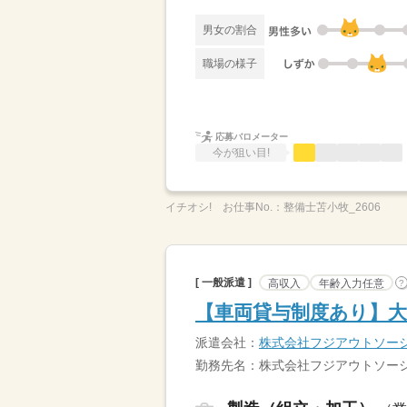
男女の割合
職場の様子
応募バロメーター
今が狙い目!
イチオシ!
お仕事No.：
整備士苫小牧_2606
[ 一般派遣 ]
高収入
年齢入力任意
?
【車両貸与制度あり】大
派遣会社：
株式会社フジアウトソー
勤務先名：株式会社フジアウトソー