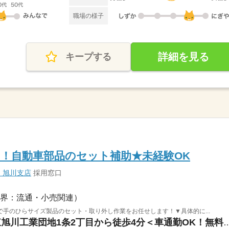
職場の様子
詳細を見る
キープする
！自動車部品のセット補助★未経験OK
 旭川支店
採用窓口
界：流通・小売関連）
手のひらサイズ製品のセット・取り外し作業をお任せします！▼具体的に...
北海道旭川市 / バス停/東旭川工業団地1条2丁目から徒歩4分＜