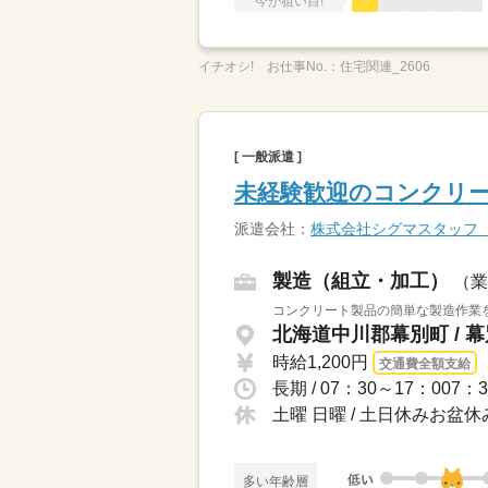
今が狙い目!
イチオシ!
お仕事No.：
住宅関連_2606
[ 一般派遣 ]
未経験歓迎のコンクリ
派遣会社：
株式会社シグマスタッフ
製造（組立・加工）
（業
コンクリート製品の簡単な製造作業を
北海道中川郡幕別町 / 
時給1,200円
交通費全額支給
土曜 日曜 / 土日休みお盆
多い年齢層