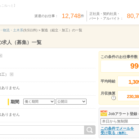
らこねっと】
正社員・契約社員・
12,748
80,
派遣のお仕事：
件
パート・アルバイト：
・物流・土木系
(9,511件) >
製造（組立・加工）の一覧
の求人（募集）一覧
この条件のお仕事件数
99
加工）
1,30
平均時給
はありません
月収換算
230,38
期間
Jobアラート登録
はありません
この条件でメールを
受け取る
（無料）