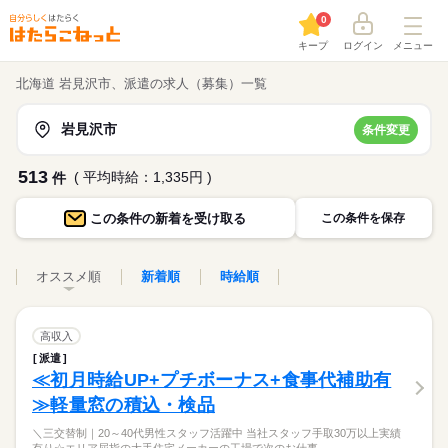
0
キープ
ログイン
メニュー
北海道 岩見沢市、派遣の求人（募集）一覧
岩見沢市
条件変更
513
( 平均時給：1,335円 )
件
この条件の
新着を受け取る
この条件を保存
オススメ順
新着順
時給順
高収入
派遣
≪初月時給UP+プチボーナス+食事代補助有
≫軽量窓の積込・検品
＼三交替制｜20～40代男性スタッフ活躍中 当社スタッフ手取30万以上実績