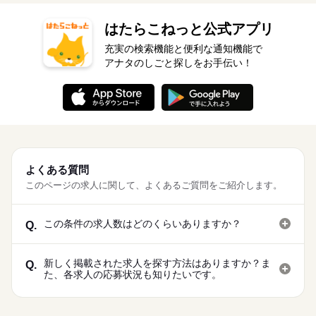
ぼなし
募集条件
勤務先公開
交通費
勤務地固定
主婦・主夫
す。
働き方・環境
続きを読む
就業時間・曜日
はたらこねっと公式アプリ
続きを読む
ブランクOK
産休・育休
社会保険制度
研修制度
長期
期間・時間
残業なし
週4日
平日休み
家庭都合休可
シフト勤務
充実の検索機能と便利な通知機能で
資格支援
制服あり
バイク自転車
車OK
働き方・環境
早番）8：00～17：00 日勤）8：30～17：30 遅番）9：00～18：
アナタのしごと探しをお手伝い！
休日・休暇
00 ※週3～4日の就業を想定しています。 休憩時間60分 残業ほ
ブランクOK
産休・育休
社会保険制度
研修制度
ぼなし
◆有給休暇
資格支援
制服あり
バイク自転車
車OK
◆介護休暇
続きを読む
◆育児休暇
◆産前・産後休暇
休日・休暇
◆有給休暇
よくある質問
◆介護休暇
このページの求人に関して、よくあるご質問をご紹介します。
◆育児休暇
◆産前・産後休暇
この条件の求人数はどのくらいありますか？
Q.
新しく掲載された求人を探す方法はありますか？ま
Q.
た、各求人の応募状況も知りたいです。