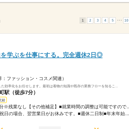
1
2
3
4
5
･･･
10
示
AIを学ぶを仕事にする。完全週休2日◎
界：ファッション・コスメ関連）
用した効率化をお任せします。最初は着物の知識や既存の業務フローを知るこ...
屋町駅（徒歩7分）
支給
10：00～20：00※休憩120分※残業なし【その他補
■火曜・水曜定休■定休日が祝日の場合、翌営業日がお休みです。■週休二日制■年末