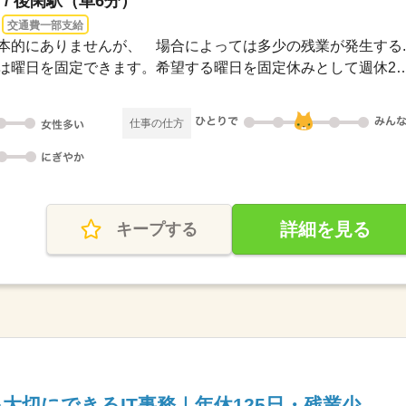
/ 後閑駅（車6分）
交通費一部支給
は基本的にありませんが、 場合によっては多少の残業が発生する..
▼週休2日制2日間のお休みは曜日を固定できます。希望する曜日
仕事の仕方
詳細を見る
キープする
大切にできるIT事務｜年休125日・残業少