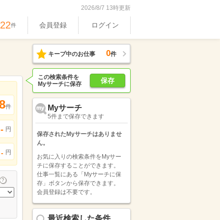
2026/8/7 13時更新
722
会員登録
ログイン
件
0
キープ中のお仕事
件
この検索条件を
保存
Myサーチに保存
8
件
Myサーチ
5件まで保存できます
-
円
保存されたMyサーチはありませ
ん。
円
-
お気に入りの検索条件をMyサー
チに保存することができます。
仕事一覧にある「Myサーチに保
存」ボタンから保存できます。
会員登録は不要です。
最近検索した条件