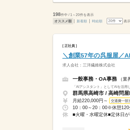
198
件中 / 1～20件を表示
表
オススメ順
新着順
時給順
[ 正社員 ]
＼創業57年の呉服屋／
求人会社：三洋繊維株式会社
一般事務・OA事務
（業
「AIアシスタント」としてAIを活
群馬県高崎市 / 高崎問
月給220,000円～
交通費一部