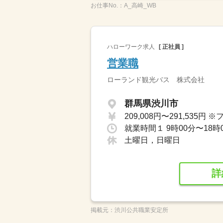
お仕事No.：
A_高崎_WB
ハローワーク求人
[ 正社員 ]
営業職
ローランド観光バス 株式会社
群馬県渋川市
就業時間１ 9時00分〜18時
土曜日，日曜日
詳
掲載元：
渋川公共職業安定所