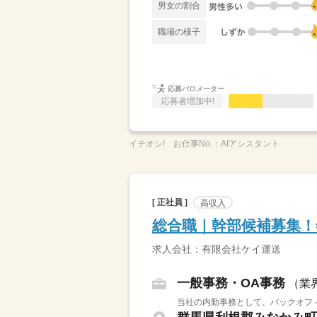
男女の割合
職場の様子
応募バロメーター
応募者増加中!
イチオシ!
お仕事No.：
AIアシスタント
[ 正社員 ]
高収入
総合職｜幹部候補募集！
求人会社：有限会社ケイ運送
一般事務・OA事務
（業
当社の内勤事務として、バックオフィ