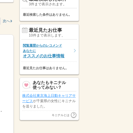
3件まで表示されます。
最近検索した条件はありません。
次へ
最近見たお仕事
10件まで表示します。
閲覧履歴からのレコメンド
あなたに
オススメのお仕事情報
最近見たお仕事はありません。
あなたもキニナル
使ってみない？
株式会社東京海上日動キャリアサ
ービス
が千葉県の女性にキニナル
を送りました。
足】■就業時間の調整は可能ですので、 ...
株式会社スタッフサービス
が神奈
キニナルとは
年始（...
川県の女性にキニナルを送りまし
た。