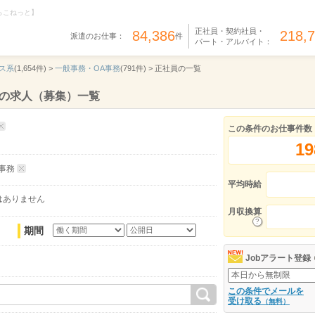
らこねっと】
正社員・契約社員・
84,386
218,
派遣のお仕事：
件
パート・アルバイト：
ス系
(1,654件) >
一般事務・OA事務
(791件) >
正社員の一覧
務の求人（募集）一覧
この条件のお仕事件数
19
事務
平均時給
はありません
月収換算
期間
Jobアラート登録
この条件でメールを
受け取る
（無料）