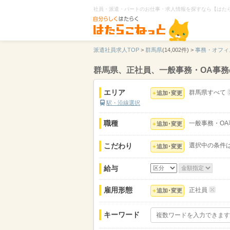
社員・派遣・パートのお仕事・求人情報を探すなら【はた
派遣社員求人TOP
>
群馬県
(14,002件) >
事務・オフィ
群馬県、正社員、一般事務・OA事
エリア
群馬県すべて
追加･変更
駅・沿線選択
職種
一般事務・OA
追加･変更
こだわり
選択中の条件
追加･変更
給与
雇用形態
正社員
追加･変更
キーワード