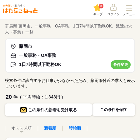
0
キープ
ログイン
メニュー
群馬県 藤岡市、一般事務・OA事務、1日7時間以下勤務OK、派遣の求
人（募集）一覧
藤岡市
一般事務・OA事務
1日7時間以下勤務OK
条件変更
検索条件に該当するお仕事が少なかったため、藤岡市付近の求人も表示
しています。
20
( 平均時給：1,348円 )
件
この条件の
新着を受け取る
この条件を保存
オススメ順
新着順
時給順