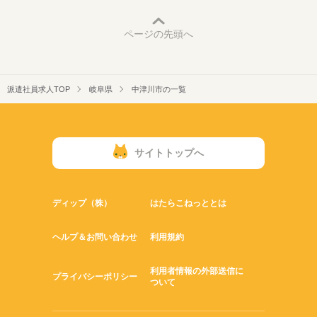
ページの先頭へ
派遣社員求人TOP
岐阜県
中津川市の一覧
サイトトップへ
ディップ（株）
はたらこねっととは
ヘルプ＆お問い合わせ
利用規約
利用者情報の外部送信に
プライバシーポリシー
ついて