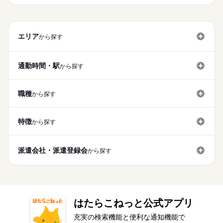
エリア
から探す
通勤時間・駅
から探す
職種
から探す
特徴
から探す
派遣会社・派遣登録会
から探す
はたらこねっと公式アプリ
充実の検索機能と便利な通知機能で