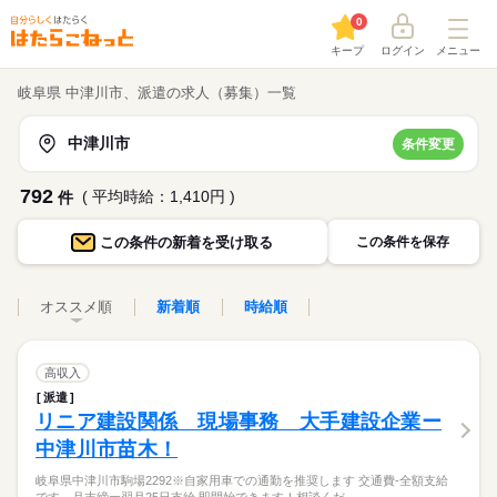
0
キープ
ログイン
メニュー
岐阜県 中津川市、派遣の求人（募集）一覧
中津川市
条件変更
792
( 平均時給：1,410円 )
件
この条件の
新着を受け取る
この条件を保存
オススメ順
新着順
時給順
高収入
派遣
リニア建設関係 現場事務 大手建設企業ー
中津川市苗木！
岐阜県中津川市駒場2292※自家用車での通勤を推奨します 交通費‐全額支給