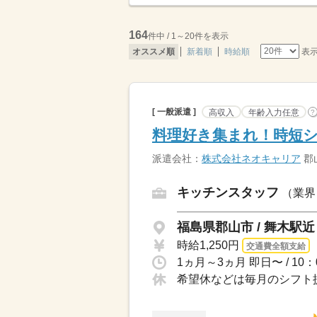
164
件中 / 1～20件を表示
表
オススメ順
新着順
時給順
[ 一般派遣 ]
高収入
年齢入力任意
?
料理好き集まれ！時短シ
派遣会社：
株式会社ネオキャリア
郡
キッチンスタッフ
（業界
福島県郡山市 / 舞木駅近
時給1,250円
交通費全額支給
希望休などは毎月のシフト提