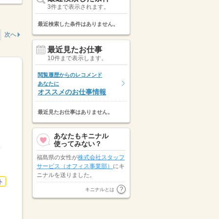
3件まで表示されます。
最近検索した条件はありません。
次へ
最近見たお仕事
10件まで表示します。
閲覧履歴からのレコメンド
あなたに
オススメのお仕事情報
最近見たお仕事はありません。
あなたもキニナル
使ってみない？
まにお出しする 食事...
福島県の女性が
株式会社スタッフ
サービス（オフィス事業部）
にキ
ニナルを送りました。
ト
北海道の女性が
株式会社リクルー
キニナルとは
トスタッフィング（東日本エリ
ア）
にキニナルを送りました。