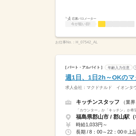
応募バロメーター
今が狙い目!
お仕事No.：
H_07542_AL
[ パート・アルバイト ]
年齢入力任意
週1日、1日2h～OK
求人会社：マクドナルド イオンタ
キッチンスタッフ
（業界
「カウンター」か「キッチン」か希望
福島県郡山市 / 郡山駅（
時給1,033円～