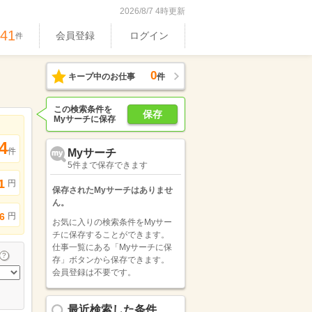
2026/8/7 4時更新
741
会員登録
ログイン
件
0
キープ中のお仕事
件
この検索条件を
保存
Myサーチに保存
4
件
Myサーチ
5件まで保存できます
1
円
保存されたMyサーチはありませ
ん。
円
6
お気に入りの検索条件をMyサー
チに保存することができます。
仕事一覧にある「Myサーチに保
存」ボタンから保存できます。
会員登録は不要です。
最近検索した条件