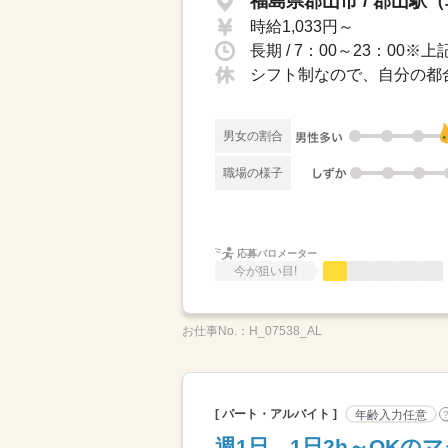
福島県郡山市 / 郡山駅
時給1,033円～
シフト制なので、自分の都
男女の割合
職場の様子
応募バロメーター
今が狙い目!
お仕事No.：
H_07538_AL
[ パート・アルバイト ]
年齢入力任意
週1日、1日2h～OK