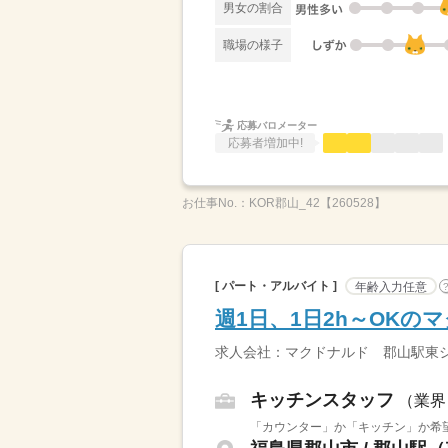
男女の割合
職場の様子
応募バロメーター
応募者増加中!
お仕事No.：
KOR郡山_42【260528】
[ パート・アルバイト ]
年齢入力任意
週1日、1日2h～OK
求人会社：マクドナルド 郡山駅東
キッチンスタッフ
（業界
「カウンター」か「キッチン」か希望