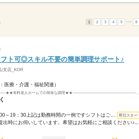
1
2
3
4
5
･･･
9
示
フト可◎スキル不要の簡単調理サポート♪
山支店_KOR
：医療・介護・福祉関連）
――――――――――――――――――★★有料老人ホームでの簡単な調理★★――――――――――――――――――◇ご利用者さ
く
1ヵ月～3ヵ月 即日〜 / 10：00～19：30上記は勤務時間の一例ですシフトはご希望に合わ...
即日スター
出時にお伺いしています。希望はお気軽にご相談ください♪...