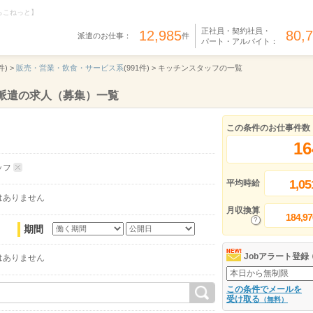
らこねっと】
正社員・契約社員・
12,985
80,
派遣のお仕事：
件
パート・アルバイト：
件) >
販売・営業・飲食・サービス系
(991件) >
キッチンスタッフの一覧
派遣の求人（募集）一覧
この条件のお仕事件数
16
ッフ
1,05
平均時給
はありません
月収換算
184,97
期間
Jobアラート登録
はありません
この条件でメールを
受け取る
（無料）