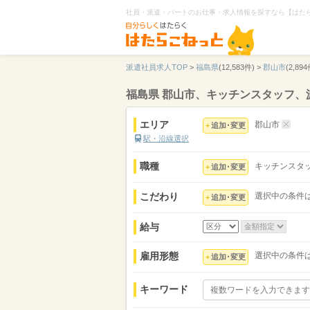
社員・派遣・パートのお仕事・求人情報を探すなら【はた
派遣社員求人TOP
>
福島県
(12,583件) >
郡山市
(2,894
福島県 郡山市、キッチンスタッフ、
エリア
郡山市
追加･変更
駅・沿線選択
職種
キッチンスタ
追加･変更
こだわり
選択中の条件
追加･変更
給与
雇用形態
選択中の条件
追加･変更
キーワード