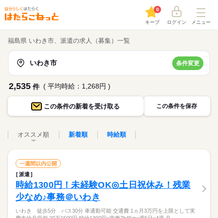
0
キープ
ログイン
メニュー
福島県 いわき市、派遣の求人（募集）一覧
いわき市
条件変更
2,535
( 平均時給：1,268円 )
件
この条件の
新着を受け取る
この条件を保存
オススメ順
新着順
時給順
一週間以内公開
派遣
時給1300円！未経験OK◎土日祝休み！残業
少なめ♪事務＠いわき
いわき 徒歩5分 バス30分 車通勤可能 交通費 1ヵ月3万円を上限として実