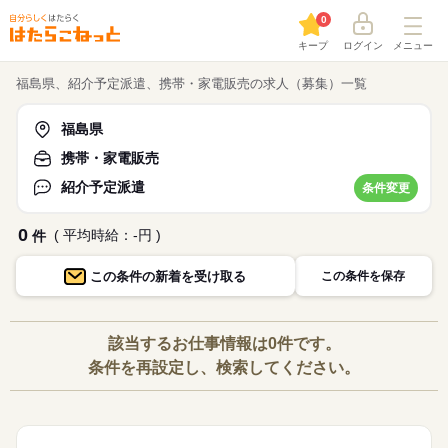
0
キープ
ログイン
メニュー
福島県、紹介予定派遣、携帯・家電販売の求人（募集）一覧
福島県
携帯・家電販売
紹介予定派遣
条件変更
0
( 平均時給：-円 )
件
この条件の
新着を受け取る
この条件を保存
該当するお仕事情報は0件です。
条件を再設定し、検索してください。