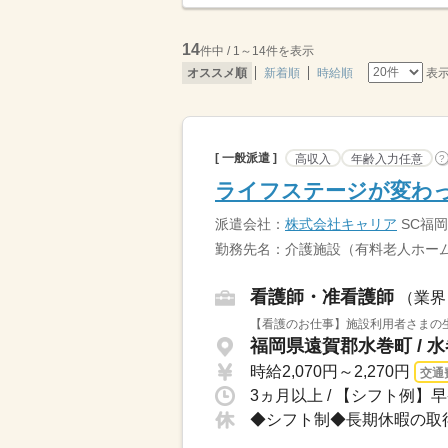
14
件中 / 1～14件を表示
表
オススメ順
新着順
時給順
[ 一般派遣 ]
高収入
年齢入力任意
?
ライフステージが変わっ
派遣会社：
株式会社キャリア
SC福岡
勤務先名：介護施設（有料老人ホーム
看護師・准看護師
（業界
【看護のお仕事】施設利用者さまの生
福岡県遠賀郡水巻町 / 
時給2,070円～2,270円
交通