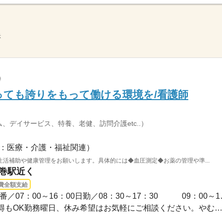
示
ても誇りをもって働ける環境を/看護師
、デイサービス、特養、老健、訪問介護etc..）
：医療・介護・福祉関連）
活補助や健康管理をお願いします。具体的には◆血圧測定◆お薬の管理や準...
水巻駅近く
費全額支給
3ヵ月以上 / 【シフト例
◆シフト制◆長期休暇の取得もOK勤務曜日、休み希望はお気軽にご相談ください。やむを得