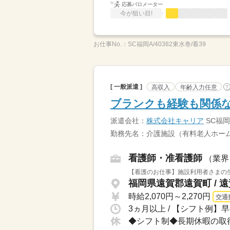
応募バロメーター
今が狙い目!
お仕事No.：
SC福岡A/40382東水巻/看39
[ 一般派遣 ]
高収入
年齢入力任意
?
ブランクも経験も関係な
派遣会社：
株式会社キャリア
SC福岡
勤務先名：介護施設（有料老人ホーム
看護師・准看護師
（業界
【看護のお仕事】施設利用者さまの生
福岡県遠賀郡遠賀町 / 
時給2,070円～2,270円
交通