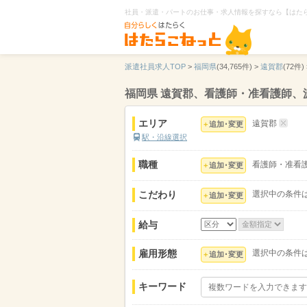
社員・派遣・パートのお仕事・求人情報を探すなら【はた
派遣社員求人TOP
>
福岡県
(34,765件) >
遠賀郡
(72件) 
福岡県 遠賀郡、看護師・准看護師、
エリア
遠賀郡
追加･変更
駅・沿線選択
職種
看護師・准看
追加･変更
こだわり
選択中の条件
追加･変更
給与
雇用形態
選択中の条件
追加･変更
キーワード