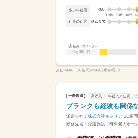
多い年齢層
仕事の仕方
応募バロメーター
今が狙い目!
お仕事No.：
SC福岡A/40382水巻/看38
[ 一般派遣 ]
高収入
年齢入力任意
?
ブランクも経験も関係な
派遣会社：
株式会社キャリア
SC福岡
勤務先名：介護施設（有料老人ホーム