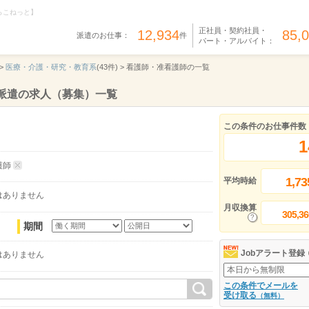
らこねっと】
正社員・契約社員・
12,934
85,
派遣のお仕事：
件
パート・アルバイト：
>
医療・介護・研究・教育系
(43件) >
看護師・准看護師の一覧
派遣の求人（募集）一覧
この条件のお仕事件数
1
護師
1,73
平均時給
はありません
月収換算
305,36
期間
Jobアラート登録
はありません
この条件でメールを
受け取る
（無料）