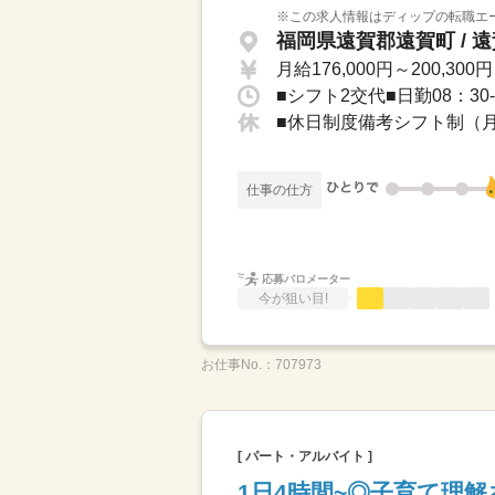
※この求人情報はディップの転職エー
福岡県遠賀郡遠賀町 / 
月給176,000円～200,300円
■シフト2交代■日勤08：30-
■休日制度備考シフト制（月
仕事の仕方
応募バロメーター
今が狙い目!
お仕事No.：
707973
[ パート・アルバイト ]
1日4時間~◎子育て理