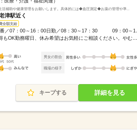
：医療・介護・福祉関連）
活補助や健康管理をお願いします。具体的には◆血圧測定◆お薬の管理や準...
海老津駅近く
費全額支給
3ヵ月以上 / 【シフト例
◆シフト制◆長期休暇の取得もOK勤務曜日、休み希望はお気軽にご相談ください。やむを得
男女の割合
職場の様子
詳細を見る
キープする