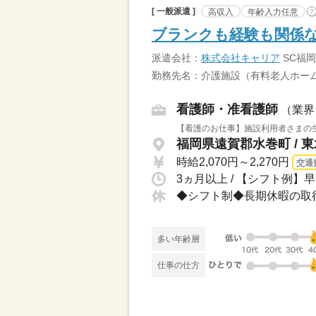
[ 一般派遣 ]
高収入
年齢入力任意
?
ブランクも経験も関係な
派遣会社：
株式会社キャリア
SC福岡
勤務先名：介護施設（有料老人ホーム
看護師・准看護師
（業界
【看護のお仕事】施設利用者さまの生
福岡県遠賀郡水巻町 / 
時給2,070円～2,270円
交通
多い年齢層
仕事の仕方