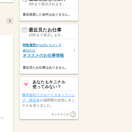
3件まで表示されます。
最近検索した条件はありません。
1
最近見たお仕事
10件まで表示します。
閲覧履歴からのレコメンド
あなたに
オススメのお仕事情報
最近見たお仕事はありません。
あなたもキニナル
使ってみない？
株式会社リクルートスタッフィン
グ 西日本
が福岡県の女性にキニ
ナルを送りました。
福岡県の女性が
キャリアリンク株
キニナルとは
】早番／07：00～16：00日勤／08：30～17：30 09：00～18...
式会社（東証プライム市場）
にキ
...
ニナルを送りました。