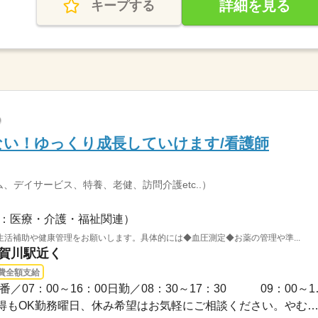
詳細を見る
キープする
い！ゆっくり成長していけます/看護師
、デイサービス、特養、老健、訪問介護etc..）
：医療・介護・福祉関連）
活補助や健康管理をお願いします。具体的には◆血圧測定◆お薬の管理や準...
遠賀川駅近く
費全額支給
3ヵ月以上 / 【シフト例
◆シフト制◆長期休暇の取得もOK勤務曜日、休み希望はお気軽にご相談ください。やむを得