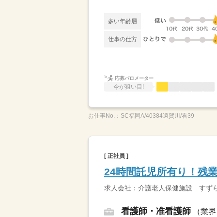
多い年齢層
仕事の仕方
応募バロメーター
今が狙い目!
お仕事No.：
SC福岡A/40384遠賀川/看39
[ 正社員 ]
24時間託児所有り！残
求人会社：介護老人保健施設 すず
看護師・准看護師
（業界