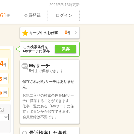
2026/8/8 13時更新
061
会員登録
ログイン
件
0
キープ中のお仕事
件
この検索条件を
保存
Myサーチに保存
4
件
Myサーチ
5件まで保存できます
5
円
保存されたMyサーチはありませ
ん。
円
0
お気に入りの検索条件をMyサー
チに保存することができます。
仕事一覧にある「Myサーチに保
存」ボタンから保存できます。
会員登録は不要です。
最近検索した条件