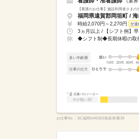
看護師・准看護師
（業界
【看護のお仕事】施設利用者さまの生
福岡県遠賀郡岡垣町 / 
時給2,070円～2,270円
交通
多い年齢層
仕事の仕方
応募バロメーター
今が狙い目!
お仕事No.：
SC福岡A/40383海老津/看39