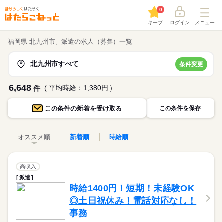
0
キープ
ログイン
メニュー
福岡県 北九州市、派遣の求人（募集）一覧
北九州市すべて
条件変更
6,648
( 平均時給：1,380円 )
件
この条件の
新着を受け取る
この条件を保存
オススメ順
新着順
時給順
高収入
派遣
時給1400円！短期！未経験OK
◎土日祝休み！電話対応なし！
事務