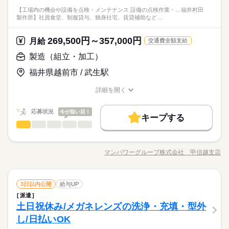
は…》 ・残業基本ナシのお仕事なので無理なく働ける◎ オンと
【時給1400円★】初めてでも安心してスタート☆彡マイカー通
【工場内の機会や設備を点検・メンテナンス 設備の点検作業・…福井村田
オフをきっちり切り替えたい方にオススメ！ ・制服があるから
続きを読む
勤OK！残業なし！
製作所】社員食堂、制服貸与、独身社宅、賃貸補助など…
メーカー関連
業界
毎日の服装に悩み心配ナシ！ ・2交替と3交替・土日休みとシフ
★日払いOK！即払いのオシゴトも！来社登録は不要★交通費上
時給 1,400円～1,750円
給与
ト休みが選べるので、あなたのスタイルで働けます☆ ・明るす
詳しい募集要項をすべて見る
限3万円★※規定・支払条件有
※深夜手当含む ≪当社の就業3大メリット！！≫ ★ 友人紹介し
ぎたり奇抜でなければヘアカラーOK！ ・OJTありで安心のしっ
269,500円～357,000円
応募資格
月給
交通費全額支給
た方、された方の両方に【3万円】プレゼント！ ★来社不要！ノ
かりフォロー ・初めての方もブランクのある方もOK★ ・マイ
◆未経験OK！
製造（組立・加工）
ンストップで職場見学！ ★交通費上限3万円！業界トップクラ
カー通勤で満員電車のストレスゼロ♪
お仕事の特徴
応募する
【時給1400円★】初めてでも安心してスタート☆彡マイカー通
ス！ ※エリア・就業先による ※全て規定・支払条件有 ※規定・
勤OK！残業なし！
福井県越前市 / 武生駅
働く人の待遇向上
支払条件有 kkw_bcov2106 kkw_220520mlmg
続きを読む
★日払いOK！即払いのオシゴトも！来社登録は不要★交通費上
時給 1,400円～1,750円
給与
給与UP
詳しい募集要項をすべて見る
限3万円★※規定・支払条件有
詳細を開く
職種/応募資格
※深夜手当含む ≪当社の就業3大メリット！！≫ ★ 友人紹介し
お仕事の特徴
給与/時間/休日
基本特徴
長期
期間・時間
た方、された方の両方に【3万円】プレゼント！ ★来社不要！ノ
応募状況
今が狙い目！
未経験OK
新卒・第二
20代活躍
30代活躍
40代活躍
ンストップで職場見学！ ★交通費上限3万円！業界トップクラ
続きを読む
キープする
（2交替）8：30～20：30、20：30～翌8：30 ※3交替の選択も
応募する
製造（組立・加工）
ス！ ※エリア・就業先による ※全て規定・支払条件有 ※規定・
職種
可能 ※1ヶ月単位の変形労働制 【休憩時間備考】 90分、90分
低い
高い
多い年齢層
50代活躍
働く人の待遇向上
基本特徴
給与UP
支払条件有 kkw_bcov2106 kkw_220520mlmg
続きを読む
【残業】 なし ≪スマホ・PCから24時間いつでも登録OK！履歴
【工場内の機会や設備を点検・メンテナンス】 ・設備の点検作
募集条件
未経験OK
新卒・第二
20代活躍
30代活躍
40代活躍
書不要！≫ お仕事開始日などお気軽にご相談ください※翌月ス
業 ・設備トラブルの原因調査 ・故障を防ぐための改善作業など
マンパワーグループ株式会社 甲信越支店
ひとりで
みんなで
仕事の仕方
タート希望の方も歓迎！
続きを読む
職種/応募資格
お仕事の特徴
給与/時間/休日
※1班あたり、4～5名程度。トラブル時も必ずチームで対応する
交通費
勤務地固定
履歴書不要
WEB登録
50代活躍
長期
期間・時間
ため、一人で抱え込むことはありません。 【勤務シフト例】
募集条件
交通費
勤務地固定
履歴書不要
WEB登録
就業時間・曜日
（1）08：30～16：45、（2）16：30～01：00、（3）00：45～0
続きを読む
続きを読む
（2交替）8：30～20：30、20：30～翌8：30 ※3交替の選択も
就業時間・曜日
働き方・環境
製造（組立・加工）
メーカー関連
業界
職種
残業なし
シフト勤務
休日・休暇
8：45 ＜一例＞日勤5日間→1日休み→夕勤5日間→2日休み→夜
3日以内公開
給与UP
残業なし
シフト勤務
可能 ※1ヶ月単位の変形労働制 【休憩時間備考】 90分、90分
低い
高い
多い年齢層
勤5日間→2日休み→日勤へ…
【残業】 なし ≪スマホ・PCから24時間いつでも登録OK！履歴
派遣
ブランクOK
社会保険制度
制服あり
日払い
【工場内の機会や設備を点検・メンテナンス】 ・設備の点検作
シフト制（2勤2休or3勤2休） ※土日休みの選択も可能
働き方・環境
土日祝休み/メガネレンズの洗浄・充填・型外
書不要！≫ お仕事開始日などお気軽にご相談ください※翌月ス
応募資格
業 ・設備トラブルの原因調査 ・故障を防ぐための改善作業など
禁煙・分煙
バイク自転車
車OK
社員食堂
ひとりで
みんなで
仕事の仕方
タート希望の方も歓迎！
続きを読む
ブランクOK
社会保険制度
制服あり
日払い
※1班あたり、4～5名程度。トラブル時も必ずチームで対応する
し/日払いOK
以下いずれかに該当する方
ルーティン
英語不要
PC不要
電話なし
ため、一人で抱え込むことはありません。 【勤務シフト例】
★お友達紹介キャンペーン2026夏秋実施中★ 「マンパワーグル
・機械、電気、制御、情報系いずれかの学科卒の方
禁煙・分煙
バイク自転車
車OK
社員食堂