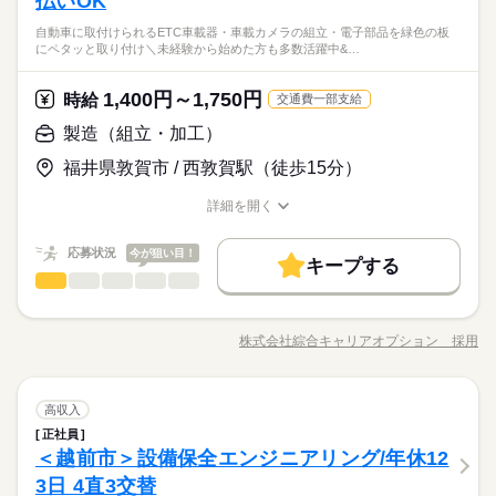
払いOK
自動車に取付けられるETC車載器・車載カメラの組立・電子部品を緑色の板
にペタッと取り付け＼未経験から始めた方も多数活躍中&…
1,400円～1,750円
時給
交通費一部支給
製造（組立・加工）
福井県敦賀市 / 西敦賀駅（徒歩15分）
詳細を開く
職種/応募資格
お仕事の特徴
給与/時間/休日
応募状況
今が狙い目！
キープする
製造（組立・加工）
職種
低い
高い
多い年齢層
《機械オペレーター》 ・自動車に取付けられるETC車載器・車
載カメラの組立 ・電子部品を緑色の板にペタッと取り付け ＼未
株式会社綜合キャリアオプション 採用
男性
女性
男女の割合
職種/応募資格
お仕事の特徴
給与/時間/休日
経験から始めた方も多数活躍中&高時給のお仕事/ 《お仕事
は…》 ・残業基本ナシのお仕事なので無理なく働ける◎ オンと
オフをきっちり切り替えたい方にオススメ！ ・制服があるから
続きを読む
製造（組立・加工）
メーカー関連
業界
職種
毎日の服装に悩み心配ナシ！ ・2交替と3交替・土日休みとシフ
高収入
低い
高い
多い年齢層
ト休みが選べるので、あなたのスタイルで働けます☆ ・明るす
正社員
《機械オペレーター》 ・自動車に取付けられるETC車載器・車
ぎたり奇抜でなければヘアカラーOK！ ・OJTありで安心のしっ
＜越前市＞設備保全エンジニアリング/年休12
応募資格
載カメラの組立 ・電子部品を緑色の板にペタッと取り付け ＼未
かりフォロー ・初めての方もブランクのある方もOK★ ・マイ
男性
女性
男女の割合
経験から始めた方も多数活躍中&高時給のお仕事/ 《お仕事
3日 4直3交替
◆未経験OK！
カー通勤で満員電車のストレスゼロ♪