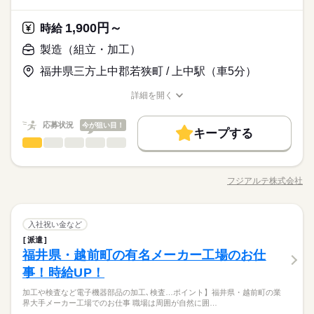
★日払いOK！即払いのオシゴトも！来社登録は不要★交通費上
時給 1,850円～
給与
仕事！ 担当者があなたをしっかりサポートするので、安心して
詳しい募集要項をすべて見る
限3万円★※規定・支払条件有
≪当社の就業3大メリット！！≫ ★ 友人紹介した方、された方
休日・休暇
寮で新生活がスタートできます♪ 基本的に赴任地までの交通費が
1,900円～
応募資格
時給
の両方に【3万円】プレゼント！ ★来社不要！ノンストップで職
出ますので遠方の方もご安心ください！ （規定有）≪残業で稼
シフト制（2勤2休or3勤2休） ※土日休みの選択も可能
◆未経験OK！
製造（組立・加工）
場見学！ ★交通費上限3万円！業界トップクラス！ ※エリア・
げる≫ 高収入を希望される方にオススメ。 残業は月20時間以上
お仕事の特徴
応募する
【地元でもOK！寮のお仕事】未経験者カンゲイ♪稼ぐ優先・高
就業先による ※全て規定・支払条件有 ※規定・支払条件有 kkw
あります♪
収入Work☆
福井県三方上中郡若狭町 / 上中駅（車5分）
働く人の待遇向上
_bcov2106 kkw_220520mlmg
続きを読む
★日払いOK！即払いのオシゴトも！来社登録は不要★交通費上
時給 1,850円～
給与
高収入
給与UP
詳しい募集要項をすべて見る
限3万円★※規定・支払条件有
詳細を開く
職種/応募資格
≪当社の就業3大メリット！！≫ ★ 友人紹介した方、された方
お仕事の特徴
給与/時間/休日
基本特徴
長期
期間・時間
の両方に【3万円】プレゼント！ ★来社不要！ノンストップで職
応募状況
今が狙い目！
未経験OK
新卒・第二
20代活躍
30代活躍
40代活躍
場見学！ ★交通費上限3万円！業界トップクラス！ ※エリア・
続きを読む
キープする
08：25～17：20 21：55～06：50 08：25～19：00 【休憩時間備
応募する
製造（組立・加工）
就業先による ※全て規定・支払条件有 ※規定・支払条件有 kkw
職種
考】 65分、65分、65分 【残業】 多め（月20時間以上） ≪スマ
男性
女性
男女の割合
募集条件
働く人の待遇向上
基本特徴
高収入
給与UP
_bcov2106 kkw_220520mlmg
続きを読む
ホ・PCから24時間いつでも登録OK！履歴書不要！≫ お仕事開
【仕事概要】 農薬になる原料の仕込み・製造・運搬・分析検
履歴書不要
WEB登録
未経験OK
新卒・第二
20代活躍
30代活躍
40代活躍
始日などお気軽にご相談ください※翌月スタート希望の方も歓
査・出荷のお仕事です。 仕込みから配送出荷確認作業まで一連
フジアルテ株式会社
ひとりで
みんなで
仕事の仕方
迎！
続きを読む
募集条件
就業時間・曜日
職種/応募資格
お仕事の特徴
給与/時間/休日
の工程をお願いします！ 決まった作業ではなく、流動的に動く
履歴書不要
WEB登録
就業時間・曜日
長期
期間・時間
お仕事です。 【仕事詳細】 ＜仕込み工程＞ 原料の入ったドラム
働き方・環境
残20以上
10時～出社
17時～出社
残20以上
10時～出社
17時～出社
缶を底点を軸にかたむけ、転がしながら指定の位置（5m程）ま
続きを読む
続きを読む
08：25～17：20 21：55～06：50 08：25～19：00 【休憩時間備
ブランクOK
社会保険制度
制服あり
日払い
製造（組立・加工）
メーカー関連
業界
職種
土曜 日曜
休日・休暇
で運搬し、機械に投入します。 運搬は基本1人で行います。原料
入社祝い金など
考】 65分、65分、65分 【残業】 多め（月20時間以上） ≪スマ
男性
女性
働き方・環境
男女の割合
の仕込みには薬品を使用するため防護服を着用して作業しま
ホ・PCから24時間いつでも登録OK！履歴書不要！≫ お仕事開
派遣
禁煙・分煙
寮・社宅
英語不要
電話なし
【仕事概要】 農薬になる原料の仕込み・製造・運搬・分析検
土日（会社カレンダー）
ブランクOK
社会保険制度
制服あり
日払い
す。 ＜製造工程＞ 原料の調合を行う工程です！ →基本的に機械
福井県・越前町の有名メーカー工場のお仕
始日などお気軽にご相談ください※翌月スタート希望の方も歓
応募資格
査・出荷のお仕事です。 仕込みから配送出荷確認作業まで一連
が自動で調合を行うので機械オペレーター業務になります
ひとりで
みんなで
仕事の仕方
迎！
続きを読む
禁煙・分煙
寮・社宅
英語不要
電話なし
の工程をお願いします！ 決まった作業ではなく、流動的に動く
事！時給UP！
製造業未経験OK、履歴書不要のリモート面接OKです。 その
お仕事です。 【仕事詳細】 ＜仕込み工程＞ 原料の入ったドラム
＜フジアルテのおすすめポイント＞
他、学歴不問、無資格、フリーターの方なども大歓迎です◎ ★
加工や検査など電子機器部品の加工､検査…ポイント】福井県・越前町の業
缶を底点を軸にかたむけ、転がしながら指定の位置（5m程）ま
続きを読む
★関西・関東・東海中心に全国★
フォークリフト免許がある方は大歓迎！ ※免許がない方も同時
界大手メーカー工場でのお仕事 職場は周囲が自然に囲…
メーカー関連
業界
土曜 日曜
休日・休暇
で運搬し、機械に投入します。 運搬は基本1人で行います。原料
自動車・半導体・食品・家電業界など、
募集中 ★資格獲得支援制度あり ※免許がない方は、無料で資格