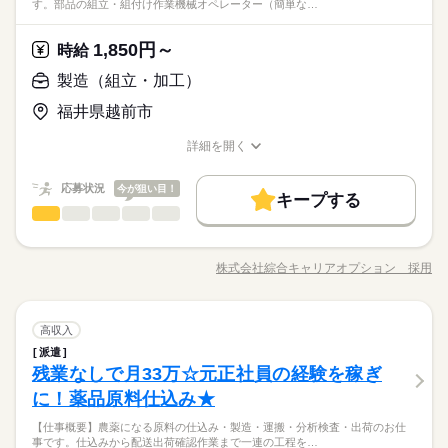
す。部品の組立・組付け作業機械オペレーター（簡単な…
メーカー関連
業界
土曜 日曜 祝日
休日・休暇
シのお仕事なので自分の時間をしっかりとれる◎ オンとオフを
★日払いOK！即払いのオシゴトも！来社登録は不要★交通費上
きっちり切り替えたい方にオススメ！ ◆制服無料貸与！ ◆2交
限3万円★※規定・支払条件有
土日祝（会社カレンダー）
替と3交替・土日休みとシフト休みが選べるので、あなたのスタ
1,850円～
応募資格
時給
時給 1,400円～1,750円
給与
イルで働けます☆ ◆明るすぎたり奇抜でなければヘアカラーO
詳しい募集要項をすべて見る
◆未経験OK！
製造（組立・加工）
※深夜手当含む 【月収例】28万1000円以上可（10時間30分×18
K！ ◆OJTありで安心のしっかりフォロー！
お仕事の特徴
【寮費無料★】初めてでも安心してスタート☆彡時給1400円！
日+深夜手当）※3勤2休の場合 ※1ヶ月単位の変形労働制 ≪当
マイカー通勤可能♪
福井県越前市
kkw_hfd2304
働く人の待遇向上
社の就業3大メリット！！≫ ★ 友人紹介した方、された方の両
応募する
★日払いOK！即払いのオシゴトも！来社登録は不要★交通費上
方に【3万円】プレゼント！ ★来社不要！ノンストップで職場見
給与UP
限3万円★※規定・支払条件有
詳細を開く
学！ ★交通費上限3万円！業界トップクラス！ ※エリア・就業
続きを読む
職種/応募資格
お仕事の特徴
給与/時間/休日
時給 1,400円～1,750円
基本特徴
給与
先による ※全て規定・支払条件有 ※規定・支払条件有 kkw_bco
詳しい募集要項をすべて見る
v2106 kkw_220520mlmg
応募状況
今が狙い目！
未経験OK
新卒・第二
20代活躍
30代活躍
40代活躍
※深夜手当含む 【月収例】28万1000円以上可（10時間30分×18
続きを読む
キープする
長期
期間・時間
製造（組立・加工）
日+深夜手当）※3勤2休の場合 ※1ヶ月単位の変形労働制 ≪当
職種
低い
高い
多い年齢層
50代活躍
働く人の待遇向上
基本特徴
給与UP
社の就業3大メリット！！≫ ★ 友人紹介した方、された方の両
（2交替）8：30～20：30、20：30～翌8：30 ※3交替の選択も
自動車部品を製造する工場にて、下記いずれかの業務を担当し
応募する
方に【3万円】プレゼント！ ★来社不要！ノンストップで職場見
募集条件
未経験OK
新卒・第二
20代活躍
30代活躍
40代活躍
可能 ※1ヶ月単位の変形労働制 【休憩時間備考】 90分、90分
ていただきます。 部品の組立・組付け作業機械オペレーター
学！ ★交通費上限3万円！業界トップクラス！ ※エリア・就業
株式会社綜合キャリアオプション 採用
続きを読む
男性
女性
男女の割合
【残業】 なし ≪スマホ・PCから24時間いつでも登録OK！履歴
職種/応募資格
お仕事の特徴
給与/時間/休日
（簡単なボタン操作）部品の検査・チェック部品の運搬・供給
交通費
勤務地固定
履歴書不要
WEB登録
50代活躍
先による ※全て規定・支払条件有 ※規定・支払条件有 kkw_bco
書不要！≫ お仕事開始日などお気軽にご相談ください※翌月ス
業務※未経験でも始めやすいシンプルな作業が中心です※配属
募集条件
v2106 kkw_220520mlmg
交通費
勤務地固定
履歴書不要
WEB登録
就業時間・曜日
タート希望の方も歓迎！
続きを読む
先により作業内容が異なります ≪住まいもGET≫ 一人暮らしを
続きを読む
続きを読む
長期
就業時間・曜日
期間・時間
働き方・環境
製造（組立・加工）
その他
業界
職種
残業なし
シフト勤務
したい方や高収入で働きたい方に、オススメしたい寮完備のお
高収入
残業なし
シフト勤務
低い
高い
多い年齢層
仕事！ 担当者があなたをしっかりサポートするので、安心して
（2交替）8：30～20：30、20：30～翌8：30 ※3交替の選択も
派遣
ブランクOK
社会保険制度
制服あり
日払い
自動車部品を製造する工場にて、下記いずれかの業務を担当し
働き方・環境
休日・休暇
寮で新生活がスタートできます♪ 基本的に赴任地までの交通費が
残業なしで月33万☆元正社員の経験を稼ぎ
可能 ※1ヶ月単位の変形労働制 【休憩時間備考】 90分、90分
応募資格
ていただきます。 部品の組立・組付け作業機械オペレーター
禁煙・分煙
バイク自転車
車OK
寮・社宅
社員食堂
出ますので遠方の方もご安心ください！ （規定有）≪残業で稼
男性
女性
男女の割合
【残業】 なし ≪スマホ・PCから24時間いつでも登録OK！履歴
ブランクOK
社会保険制度
制服あり
日払い
（簡単なボタン操作）部品の検査・チェック部品の運搬・供給
シフト制（2勤2休or3勤2休） ※土日休みの選択も可能
に！薬品原料仕込み★
◆未経験OK！
げる≫ 高収入を希望される方にオススメ。 残業は月20時間以上
書不要！≫ お仕事開始日などお気軽にご相談ください※翌月ス
ルーティン
英語不要
PC不要
電話なし
業務※未経験でも始めやすいシンプルな作業が中心です※配属
【地元でもOK！寮のお仕事】未経験者カンゲイ♪稼ぐ優先・高
禁煙・分煙
バイク自転車
車OK
寮・社宅
社員食堂
あります♪
タート希望の方も歓迎！
続きを読む
【仕事概要】農薬になる原料の仕込み・製造・運搬・分析検査・出荷のお仕
先により作業内容が異なります ≪住まいもGET≫ 一人暮らしを
続きを読む
収入Work☆
事です。仕込みから配送出荷確認作業まで一連の工程を…
その他
業界
ルーティン
英語不要
PC不要
電話なし
したい方や高収入で働きたい方に、オススメしたい寮完備のお