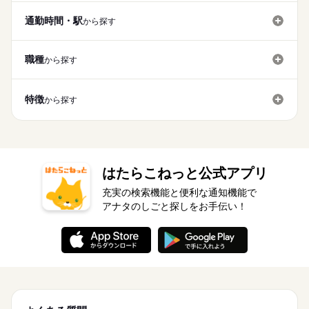
詳しい募集要項をすべて見る
お仕事の特徴
5勤2休 土日祝休み
★関西・関東・東海中心に全国★
も歓迎です◎ ★製造経験や工具の使用経験がある方も大歓迎で
月収例27万円/時給1500円 内訳：160h＋残業8h+交通費 ※残業
※年末年始・GW・夏季休暇あり（会社カレンダーによる）
自動車・半導体・食品・家電業界など、
通勤時間・駅
から探す
す♪ 作業ミスや不良を未然に防ぐため、正しい日本語が必須とな
働く人の待遇向上
手当含む ＼前払い制度使えます／ ご入社後の稼働分で前払い可
製造分野を中心に幅広くお仕事をご用意しています。
るお仕事です。
続きを読む
能です！（規定有） しかも、アプリでカンタンに申請できちゃ
高収入
応募する
◆年間休日115日
未経験OKのお仕事も多数！お気軽にご応募下さい！
う♪
職種
から探す
基本特徴
続きを読む
時給 1,500円～
給与
未経験OK
新卒・第二
20代活躍
30代活躍
40代活躍
詳しい募集要項をすべて見る
続きを読む
月収例27万円/時給1500円 内訳：160h＋残業8h+交通費 ※残業
正社員登用
特徴
から探す
働く人の待遇向上
基本特徴
長期
期間・時間
高収入
手当含む ＼前払い制度使えます／ ご入社後の稼働分で前払い可
能です！（規定有） しかも、アプリでカンタンに申請できちゃ
募集条件
未経験OK
新卒・第二
20代活躍
30代活躍
40代活躍
8：30～17：30 （休憩10：15～10：30、12：30～13：00、15：
応募する
う♪
15～15：30 合計60分） ※日勤専属 ※将来的に夜勤シフトをお
勤務地固定
主婦・主夫
履歴書不要
WEB登録
正社員登用
続きを読む
願いされる可能性あり／日勤のみの相談可 月残業8h程度※22時
募集条件
勤務地固定
主婦・主夫
履歴書不要
WEB登録
就業時間・曜日
以降の勤務につきましては、18歳以上の方が対象となります。
続きを読む
就業時間・曜日
働き方・環境
はたらこねっと公式アプリ
続きを読む
残10未満
シフト勤務
残10未満
シフト勤務
長期
期間・時間
ブランクOK
社会保険制度
研修制度
資格支援
充実の検索機能と便利な通知機能で
働き方・環境
8：30～17：30 （休憩10：15～10：30、12：30～13：00、15：
アナタのしごと探しをお手伝い！
週払い
禁煙・分煙
バイク自転車
車OK
寮・社宅
休日・休暇
15～15：30 合計60分） ※日勤専属 ※将来的に夜勤シフトをお
ブランクOK
社会保険制度
研修制度
資格支援
願いされる可能性あり／日勤のみの相談可 月残業8h程度※22時
派遣活躍中
ルーティン
英語不要
電話なし
5勤2休 土日祝休み
週払い
禁煙・分煙
バイク自転車
車OK
寮・社宅
以降の勤務につきましては、18歳以上の方が対象となります。
※年末年始・GW・夏季休暇あり（会社カレンダーによる）
続きを読む
派遣活躍中
ルーティン
英語不要
電話なし
■年間休日122日
休日・休暇