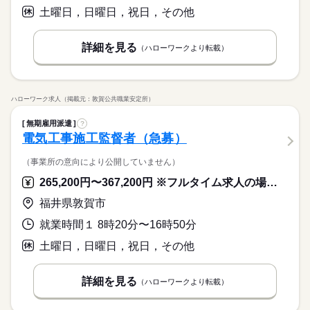
ブランクOK
産休・育休
社会保険制度
研修制度
土曜日，日曜日，祝日，その他
続きを読む
休日・休暇
資格支援
禁煙・分煙
バイク自転車
車OK
＜年間休日125日＞ ◆完全週休2日制（土日休み） ◆祝日 ◆年
詳細を見る
ルーティン
英語不要
PC不要
電話なし
（ハローワークより転載）
末年始休暇 ※上記は一例です。配属先により 当社の所定休日
数と差がある場合は、 差分の調整を年末に行います。
続きを読む
ハローワーク求人（掲載元：敦賀公共職業安定所）
無期雇用派遣
?
電気工事施工監督者（急募）
（事業所の意向により公開していません）
265,200円〜367,200円 ※フルタイム求人の場合は月額（換算額）、パート求人の場合は時間額を表示しています。
福井県敦賀市
就業時間１ 8時20分〜16時50分
土曜日，日曜日，祝日，その他
詳細を見る
（ハローワークより転載）