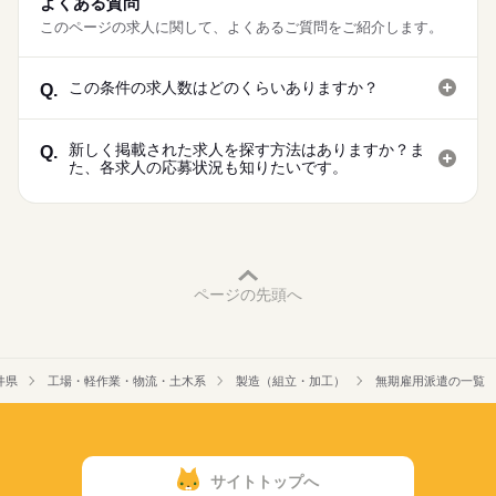
5勤2休 土日祝休み
よくある質問
※年末年始・GW・夏季休暇あり（会社カレンダーによる）
このページの求人に関して、よくあるご質問をご紹介します。
■年間休日122日
この条件の求人数はどのくらいありますか？
Q.
新しく掲載された求人を探す方法はありますか？ま
Q.
た、各求人の応募状況も知りたいです。
ページの先頭へ
井県
工場・軽作業・物流・土木系
製造（組立・加工）
無期雇用派遣の一覧
サイトトップへ