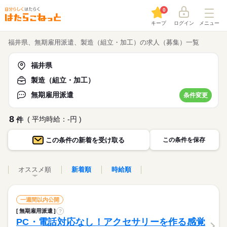
0
キープ
ログイン
メニュー
福井県、無期雇用派遣、製造（組立・加工）の求人（募集）一覧
福井県
製造（組立・加工）
無期雇用派遣
条件変更
8
( 平均時給：-円 )
件
この条件の
新着を受け取る
この条件を保存
オススメ順
新着順
時給順
一週間以内公開
無期雇用派遣
?
PC・電話対応なし！アクセサリーを作る感覚