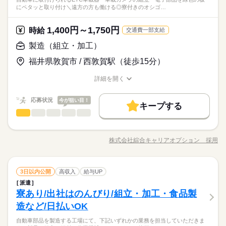
す。 【取扱製品情報】メガネレンズ製造・加工 ≪NO残業≫ 時
続きを読む
性も多数カツヤク中♪
研修制度
資格支援
制服あり
禁煙・分煙
にペタッと取り付け＼遠方の方も働ける◎寮付きのオシゴ…
その他
業界
間をしっかり確保できる、残業基本ナシのお仕事♪ オンとオフを
活かせるスキル
★日払いOK！即払いのオシゴトも！来社登録は不要★交通費上
Word
Excel
時給 1,130円～
給与
バイク自転車
車OK
社員食堂
英語不要
きっちり切り替えたい方にオススメ！ ≪週休2日制≫ 週末は家
詳しい募集要項をすべて見る
限3万円★※規定・支払条件有
≪当社の就業3大メリット！！≫ ★ 友人紹介した方、された方
族や友人と一緒にプライベート満喫！ ≪未経験の方も大カンゲ
1,400円～1,750円
応募資格
時給
交通費一部支給
活かせるスキル
の両方に【3万円】プレゼント！ ★来社不要！ノンストップで職
イ≫ 新しいことにチャレンジするのは不安だけど、しっかり働
◆未経験OK！
製造（組立・加工）
場見学！ ★交通費上限3万円！業界トップクラス！ ※エリア・
く環境が整っています！ イチからスキルUP・ステップUP目指
Word
Excel
お仕事の特徴
応募する
【未経験でも大丈夫☆】残業基本ナシ！プライベートも充実♪女
就業先による ※全て規定・支払条件有 ※規定・支払条件有 kkw
していきましょう！
性も多数カツヤク中♪
福井県敦賀市 / 西敦賀駅（徒歩15分）
働く人の待遇向上
_bcov2106 kkw_220520mlmg
続きを読む
★日払いOK！即払いのオシゴトも！来社登録は不要★交通費上
時給 1,130円～
給与
給与UP
詳しい募集要項をすべて見る
限3万円★※規定・支払条件有
詳細を開く
職種/応募資格
≪当社の就業3大メリット！！≫ ★ 友人紹介した方、された方
お仕事の特徴
給与/時間/休日
基本特徴
長期
期間・時間
の両方に【3万円】プレゼント！ ★来社不要！ノンストップで職
応募状況
今が狙い目！
未経験OK
新卒・第二
20代活躍
30代活躍
場見学！ ★交通費上限3万円！業界トップクラス！ ※エリア・
続きを読む
キープする
08：30～17：30 【休憩時間備考】 60分 【残業】 なし ≪スマ
応募する
製造（組立・加工）
就業先による ※全て規定・支払条件有 ※規定・支払条件有 kkw
職種
ホ・PCから24時間いつでも登録OK！履歴書不要！≫ お仕事開
低い
高い
多い年齢層
募集条件
働く人の待遇向上
基本特徴
給与UP
_bcov2106 kkw_220520mlmg
続きを読む
始日などお気軽にご相談ください※翌月スタート希望の方も歓
《機械オペレーター》 ・自動車に取付けられるETC車載器・車
交通費
履歴書不要
WEB登録
募集条件
未経験OK
新卒・第二
20代活躍
30代活躍
迎！
載カメラの組立 ・電子部品を緑色の板にペタッと取り付け ＼遠
株式会社綜合キャリアオプション 採用
男性
女性
男女の割合
続きを読む
就業時間・曜日
職種/応募資格
お仕事の特徴
給与/時間/休日
方の方も働ける◎寮付きのオシゴト/ 《寮は…》 ◆寮費無料！
交通費
履歴書不要
WEB登録
就業時間・曜日
長期
期間・時間
◆電子レンジ・洗濯機・冷蔵庫・テレビのレンタルあり★ ◆駐
働き方・環境
残業なし
土日祝休
残業なし
土日祝休
車場ありなのでマイカー持ち込みOK 《お仕事は…》 ◆残業ナ
続きを読む
続きを読む
08：30～17：30 【休憩時間備考】 60分 【残業】 なし ≪スマ
ブランクOK
社会保険制度
日払い
禁煙・分煙
製造（組立・加工）
メーカー関連
業界
職種
土曜 日曜 祝日
休日・休暇
シのお仕事なので自分の時間をしっかりとれる◎ オンとオフを
3日以内公開
高収入
給与UP
ホ・PCから24時間いつでも登録OK！履歴書不要！≫ お仕事開
低い
高い
働き方・環境
多い年齢層
きっちり切り替えたい方にオススメ！ ◆制服無料貸与！ ◆2交
始日などお気軽にご相談ください※翌月スタート希望の方も歓
派遣
少人数
英語不要
《機械オペレーター》 ・自動車に取付けられるETC車載器・車
土日祝（会社カレンダー）
ブランクOK
社会保険制度
日払い
禁煙・分煙
替と3交替・土日休みとシフト休みが選べるので、あなたのスタ
寮あり/出社はのんびり/組立・加工・食品製
迎！
応募資格
載カメラの組立 ・電子部品を緑色の板にペタッと取り付け ＼遠
イルで働けます☆ ◆明るすぎたり奇抜でなければヘアカラーO
男性
女性
男女の割合
続きを読む
少人数
英語不要
方の方も働ける◎寮付きのオシゴト/ 《寮は…》 ◆寮費無料！
造など/日払いOK
◆未経験OK！
K！ ◆OJTありで安心のしっかりフォロー！
◆電子レンジ・洗濯機・冷蔵庫・テレビのレンタルあり★ ◆駐
【寮費無料★】初めてでも安心してスタート☆彡時給1400円！
自動車部品を製造する工場にて、下記いずれかの業務を担当していただきま
車場ありなのでマイカー持ち込みOK 《お仕事は…》 ◆残業ナ
続きを読む
マイカー通勤可能♪
kkw_hfd2304