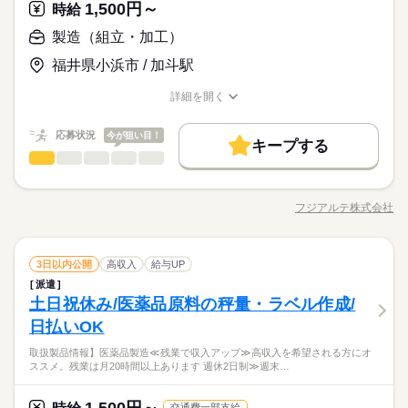
≪当社の就業3大メリット！！≫ ★ 友人紹介した方、された方
ョンもUP≫ 派手過ぎなければ髪型や髪色自由♪ （規定有）≪機
※休日は毎週1日以上
1,500円～
応募資格
時給
の両方に【3万円】プレゼント！ ★来社不要！ノンストップで職
能的な制服アリ≫ 制服があるので、毎日の服装の悩み解消♪ ≪
◆未経験OK！
製造（組立・加工）
場見学！ ★交通費上限3万円！業界トップクラス！ ※エリア・
休日・休暇
未経験OKの仕事≫
お仕事の特徴
応募する
【未経験OK！】残業基本ナシ！プライベートも充実♪稼ぐ優
就業先による ※全て規定・支払条件有 ※規定・支払条件有 kkw
■シフト：3交替
先・高収入Work☆
福井県小浜市 / 加斗駅
働く人の待遇向上
_bcov2106 kkw_220520mlmg
続きを読む
休日ごとにシフト切替。休日は、勤務時間1・2：4勤1休、勤務
★日払いOK！即払いのオシゴトも！来社登録は不要★交通費上
時給 1,450円～
給与
給与UP
詳しい募集要項をすべて見る
時間3：4勤2休 です。
限3万円★※規定・支払条件有
詳細を開く
職種/応募資格
≪当社の就業3大メリット！！≫ ★ 友人紹介した方、された方
お仕事の特徴
給与/時間/休日
※休日は毎週1日以上
基本特徴
長期
期間・時間
の両方に【3万円】プレゼント！ ★来社不要！ノンストップで職
応募状況
今が狙い目！
未経験OK
新卒・第二
20代活躍
30代活躍
40代活躍
場見学！ ★交通費上限3万円！業界トップクラス！ ※エリア・
続きを読む
キープする
08：00～16：10 16：00～00：10 【休憩時間備考】 70分、70分
応募する
製造（組立・加工）
就業先による ※全て規定・支払条件有 ※規定・支払条件有 kkw
職種
【残業】 なし ≪スマホ・PCから24時間いつでも登録OK！履歴
低い
高い
多い年齢層
募集条件
働く人の待遇向上
基本特徴
給与UP
_bcov2106 kkw_220520mlmg
続きを読む
書不要！≫ お仕事開始日などお気軽にご相談ください※翌月ス
【仕事概要】 医薬品や農薬製造に必要となる製品を製造してい
交通費
履歴書不要
WEB登録
未経験OK
新卒・第二
20代活躍
30代活躍
40代活躍
タート希望の方も歓迎！
る企業でのお仕事です。 【仕事詳細】 設備の日常点検や、工事
フジアルテ株式会社
男性
女性
男女の割合
続きを読む
募集条件
就業時間・曜日
職種/応募資格
お仕事の特徴
給与/時間/休日
の立ち合い等をお任せします！ ▼作業内容 《設備点検》 製造設
交通費
履歴書不要
WEB登録
就業時間・曜日
長期
期間・時間
備の点検を行っていただきます。 《工事立ち合い》 工事業者の
働き方・環境
残業なし
10時～出社
1日7h以下
残業なし
10時～出社
1日7h以下
方とメールや電話でやり取りをしていただき、工事の立ち合い
続きを読む
続きを読む
08：00～16：10 16：00～00：10 【休憩時間備考】 70分、70分
ブランクOK
社会保険制度
制服あり
日払い
製造（組立・加工）
メーカー関連
業界
職種
土曜 日曜
休日・休暇
までを行います。 ▼作業補足 設備点検等を行っていただくた
3日以内公開
高収入
給与UP
【残業】 なし ≪スマホ・PCから24時間いつでも登録OK！履歴
低い
高い
働き方・環境
多い年齢層
め、動き回るお仕事です。 工事業者の方とコミュニケーション
書不要！≫ お仕事開始日などお気軽にご相談ください※翌月ス
派遣
禁煙・分煙
英語不要
電話なし
【仕事概要】 医薬品や農薬製造に必要となる製品を製造してい
土日（会社カレンダー）
ブランクOK
社会保険制度
制服あり
日払い
を取りながら作業を行っていただきます！ ▼作業環境について
土日祝休み/医薬品原料の秤量・ラベル作成/
タート希望の方も歓迎！
応募資格
る企業でのお仕事です。 【仕事詳細】 設備の日常点検や、工事
・基本的に外気温での作業となります
男性
女性
男女の割合
続きを読む
禁煙・分煙
英語不要
電話なし
の立ち合い等をお任せします！ ▼作業内容 《設備点検》 製造設
日払いOK
自動車免許をお持ちの方、簡単なパソコン操作ができる方を大
備の点検を行っていただきます。 《工事立ち合い》 工事業者の
＜フジアルテのおすすめポイント＞
募集中！ 設備メンテナンスなどの製造経験をお持ちの方大歓
取扱製品情報】医薬品製造≪残業で収入アップ≫高収入を希望される方にオ
方とメールや電話でやり取りをしていただき、工事の立ち合い
続きを読む
★関西・関東・東海中心に全国★
迎！ 未経験の方もOK、履歴書不要のリモート面接OKです。 製
ススメ。残業は月20時間以上あります 週休2日制≫週末…
メーカー関連
業界
土曜 日曜
休日・休暇
までを行います。 ▼作業補足 設備点検等を行っていただくた
自動車・半導体・食品・家電業界など、
造現場では、作業ミスや不良を未然に防ぐため、指示や報告を
め、動き回るお仕事です。 工事業者の方とコミュニケーション
製造分野を中心に幅広くお仕事をご用意しています。
含めたコミュニケーションは全て日本語で行っております。 細
続きを読む
土日（会社カレンダー）
を取りながら作業を行っていただきます！ ▼作業環境について
未経験OKのお仕事も多数！お気軽にご応募下さい！
1,500円～
応募資格
交通費一部支給