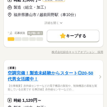
時給
かなニュアンスの違いまで正確に理解し、正しい日本語で丁寧
・基本的に外気温での作業となります
なやり取りができることが必須となるお仕事です。
自動車免許をお持ちの方、簡単なパソコン操作ができる方を大
製造（組立・加工）
時給 1,500円～
給与
＜フジアルテのおすすめポイント＞
募集中！ 設備メンテナンスなどの製造経験をお持ちの方大歓
詳しい募集要項をすべて見る
お仕事の特徴
★関西・関東・東海中心に全国★
福井県勝山市 / 越前田野駅（車10分）
迎！ 未経験の方もOK、履歴書不要のリモート面接OKです。 製
月収例25.9万円/時給1500円 内訳：162.75h＋交通費 ＼前払い制
自動車・半導体・食品・家電業界など、
造現場では、作業ミスや不良を未然に防ぐため、指示や報告を
働く人の待遇向上
度使えます／ ご入社後の稼働分で前払い可能です！（規定有）
製造分野を中心に幅広くお仕事をご用意しています。
詳細を開く
含めたコミュニケーションは全て日本語で行っております。 細
続きを読む
しかも、アプリでカンタンに申請できちゃう♪ 【待遇】 各種保
高収入
職種/応募資格
お仕事の特徴
給与/時間/休日
応募する
未経験OKのお仕事も多数！お気軽にご応募下さい！
かなニュアンスの違いまで正確に理解し、正しい日本語で丁寧
険完備、交通費支給（日額上限750円）、前払い制度（稼働
なやり取りができることが必須となるお仕事です。
基本特徴
分）、作業服上下・安全靴・帽子貸与、寮完備、有給休暇、退
続きを読む
応募状況
今が狙い目！
キープする
時給 1,500円～
給与
職金制度あり ※各規定有 【受動喫煙対策】 屋内原則禁煙（喫煙
未経験OK
新卒・第二
20代活躍
30代活躍
40代活躍
製造（組立・加工）
職種
詳しい募集要項をすべて見る
続きを読む
低い
高い
多い年齢層
スペースあり） 【工場内施設】 食事スペースあり（弁当持込
月収例25.9万円/時給1500円 内訳：162.75h＋交通費 ＼前払い制
正社員登用
【業務内容詳細】秤を使って粉末原料やコーティングの仕込み
可）、自動販売機、休憩室あり 【工場駐車場】 あり（無料）
働く人の待遇向上
基本特徴
長期
期間・時間
高収入
度使えます／ ご入社後の稼働分で前払い可能です！（規定有）
液を指定の重さに量り取る作業、原料の開梱・除塵作業、篩掛
【入社特典】 ご入寮の方は、寮費無料となります！ ※規定有
しかも、アプリでカンタンに申請できちゃう♪ 【待遇】 各種保
株式会社綜合キャリアオプション 採用
男性
女性
募集条件
男女の割合
未経験OK
新卒・第二
20代活躍
30代活躍
40代活躍
8：30～17：15
職種/応募資格
お仕事の特徴
給与/時間/休日
け、溶液の運搬、表示ラベルの作成、機械部品や容器の清掃・
応募する
険完備、交通費支給（日額上限750円）、前払い制度（稼働
（休憩 12：00～13：00 60分）
洗浄などの作業を担当頂きます。 【取扱製品情報】医薬品製造
勤務地固定
主婦・主夫
履歴書不要
WEB登録
正社員登用
分）、作業服上下・安全靴・帽子貸与、寮完備、有給休暇、退
続きを読む
※日勤専属
≪残業で収入アップ≫ 高収入を希望される方にオススメ。 残業
続きを読む
募集条件
職金制度あり ※各規定有 【受動喫煙対策】 屋内原則禁煙（喫煙
勤務地固定
主婦・主夫
履歴書不要
WEB登録
就業時間・曜日
※22時以降の勤務につきましては、18歳以上の方が対象となり
製造（組立・加工）
その他
業界
職種
は月20時間以上あります♪ ≪週休2日制≫ 週末は家族や友人と一
続きを読む
派遣
低い
高い
多い年齢層
スペースあり） 【工場内施設】 食事スペースあり（弁当持込
就業時間・曜日
働き方・環境
ます。
残業なし
緒にプライベート満喫！ ≪動きやすい制服アリ≫ 制服があるの
残業なし
空調完備！製造未経験からスタート◎20-50
【業務内容詳細】秤を使って粉末原料やコーティングの仕込み
可）、自動販売機、休憩室あり 【工場駐車場】 あり（無料）
長期
期間・時間
で、毎日の服装の悩み解消♪ ≪未経験の方も大カンゲイ≫ 新し
応募資格
ブランクOK
社会保険制度
研修制度
資格支援
液を指定の重さに量り取る作業、原料の開梱・除塵作業、篩掛
【入社特典】 ご入寮の方は、寮費無料となります！ ※規定有
代男女活躍中！
働き方・環境
いことにチャレンジするのは不安だけど、しっかり働く環境が
男性
女性
男女の割合
8：30～17：15
け、溶液の運搬、表示ラベルの作成、機械部品や容器の清掃・
◆未経験OK！
週払い
禁煙・分煙
バイク自転車
車OK
寮・社宅
休日・休暇
整っています！ イチからスキルUP・ステップUP目指していき
（休憩 12：00～13：00 60分）
ブランクOK
社会保険制度
研修制度
資格支援
【仕事概要】赤外線センサーなどの電子機器の製造や、制御機器の基板を製
洗浄などの作業を担当頂きます。 【取扱製品情報】医薬品製造
【経験がなくても大丈夫☆】プライベートも充実♪土日祝休！
ましょう！
造している企業です 仕事詳細】赤外線センサーなどの…
※日勤専属
派遣活躍中
ルーティン
英語不要
電話なし
≪残業で収入アップ≫ 高収入を希望される方にオススメ。 残業
続きを読む
5勤2休 土日祝休み
★日払いOK！即払いのオシゴトも！来社登録は不要★交通費上
週払い
禁煙・分煙
バイク自転車
車OK
寮・社宅
※22時以降の勤務につきましては、18歳以上の方が対象となり
その他
業界
は月20時間以上あります♪ ≪週休2日制≫ 週末は家族や友人と一
※年末年始・GW・夏季休暇あり（会社カレンダーによる）
限3万円★※規定・支払条件有
時給 1,500円～
給与
ます。
派遣活躍中
ルーティン
英語不要
電話なし
緒にプライベート満喫！ ≪動きやすい制服アリ≫ 制服があるの
詳しい募集要項をすべて見る
1,120円～
時給
≪当社の就業3大メリット！！≫ ★ 友人紹介した方、された方
で、毎日の服装の悩み解消♪ ≪未経験の方も大カンゲイ≫ 新し
■年間休日120日
応募資格