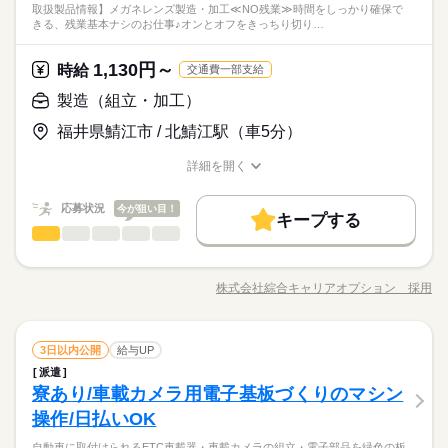
取扱製品情報】メガネレンズ製造・加工≪NO残業≫時間をしっかり確保で
（1）08：30～16：45、（2）16：30～01：00、（3）00：45～0
続きを読む
ープでご就業中のご紹介者」と「お友達」にそれぞれ10,000円
・何かしらのメンテナンス経験
きる、残業基本ナシのお仕事♪オンとオフをきっちり切り…
メーカー関連
業界
ルーティン
英語不要
PC不要
電話なし
休日・休暇
8：45 ＜一例＞日勤5日間→1日休み→夕勤5日間→2日休み→夜
相当の選べる電子マネーギフトプレゼント！ 期間：2026年8月1
勤5日間→2日休み→日勤へ…
日（土）～10月31日（土） 【株式会社 福井村田製作所】社員食
シフト制（2勤2休or3勤2休） ※土日休みの選択も可能
堂、制服貸与、独身社宅、賃貸補助など福利厚生充実☆彡
続きを読む
1,130円～
応募資格
時給
交通費一部支給
月給 269,500円～357,000円
給与
詳しい募集要項をすべて見る
以下いずれかに該当する方
製造（組立・加工）
給与は経験・スキルにより考慮 / ※月収には交替勤務手当42,300
★お友達紹介キャンペーン2026夏秋実施中★ 「マンパワーグル
・機械、電気、制御、情報系いずれかの学科卒の方
円が含まれます / 残業代・その他手当別途支給あり
お仕事の特徴
ープでご就業中のご紹介者」と「お友達」にそれぞれ10,000円
福井県鯖江市 / 北鯖江駅（車5分）
・何かしらのメンテナンス経験
応募する
相当の選べる電子マネーギフトプレゼント！ 期間：2026年8月1
働く人の待遇向上
日（土）～10月31日（土） 【株式会社 福井村田製作所】社員食
詳細を開く
勤務時間
高収入
職種/応募資格
お仕事の特徴
給与/時間/休日
堂、制服貸与、独身社宅、賃貸補助など福利厚生充実☆彡
続きを読む
月給 269,500円～357,000円
給与
詳しい募集要項をすべて見る
08：30～16：45
基本特徴
応募状況
今が狙い目！
給与は経験・スキルにより考慮 / ※月収には交替勤務手当42,300
キープする
新卒・第二
20代活躍
30代活躍
40代活躍
製造（組立・加工）
円が含まれます / 残業代・その他手当別途支給あり
職種
続きを読む
低い
高い
多い年齢層
休日・休暇
【業務内容詳細】 レンズの洗浄や原料を型に充填する作業、原
応募する
募集条件
働く人の待遇向上
基本特徴
高収入
料の入っていたタンクを洗浄する作業、型からレンズを外す作
4直3交替勤務、年休123日
勤務先公開
交通費
勤務地固定
株式会社綜合キャリアオプション 採用
主婦・主夫
募集条件
男性
女性
男女の割合
勤務時間
新卒・第二
20代活躍
30代活躍
40代活躍
職種/応募資格
お仕事の特徴
給与/時間/休日
業など、いろいろな工程をご経験いただくことでスキルを身に
つけられるお仕事です。 空調完備で年中快適にお仕事できま
履歴書不要
勤務先公開
WEB登録
交通費
勤務地固定
主婦・主夫
08：30～16：45
す。 【取扱製品情報】メガネレンズ製造・加工 ≪NO残業≫ 時
続きを読む
履歴書不要
WEB登録
就業時間・曜日
製造（組立・加工）
その他
業界
職種
間をしっかり確保できる、残業基本ナシのお仕事♪ オンとオフを
3日以内公開
給与UP
続きを読む
低い
高い
多い年齢層
就業時間・曜日
働き方・環境
平日休み
シフト勤務
きっちり切り替えたい方にオススメ！ ≪週休2日制≫ 週末は家
平日休み
シフト勤務
派遣
休日・休暇
【業務内容詳細】 レンズの洗浄や原料を型に充填する作業、原
族や友人と一緒にプライベート満喫！ ≪未経験の方も大カンゲ
寮あり/車載カメラ用電子基板づくりのマシン
応募資格
大手企業
ブランクOK
産休・育休
社会保険制度
料の入っていたタンクを洗浄する作業、型からレンズを外す作
働き方・環境
4直3交替勤務、年休123日
イ≫ 新しいことにチャレンジするのは不安だけど、しっかり働
男性
女性
男女の割合
業など、いろいろな工程をご経験いただくことでスキルを身に
操作/日払いOK
◆未経験OK！
研修制度
資格支援
制服あり
禁煙・分煙
く環境が整っています！ イチからスキルUP・ステップUP目指
大手企業
ブランクOK
産休・育休
社会保険制度
つけられるお仕事です。 空調完備で年中快適にお仕事できま
【未経験でも大丈夫☆】残業基本ナシ！プライベートも充実♪女
していきましょう！
自動車に取付けられるETC車載器・車載カメラの組立・電子部品を緑色の板
バイク自転車
車OK
社員食堂
英語不要