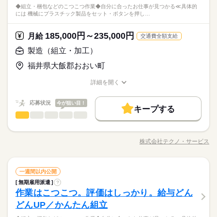
働き方・環境
ルーティン
英語不要
PC不要
電話なし
会人経験不問 ◆正社員デビュー大歓迎 フリーター・離職中・主
時間帯が変更となる場合があります。
＼未経験OK／「細かい作業が、わりと好きかも」応募の理由
◆組立・梱包などのこつこつ作業◆自分に合ったお仕事が見つかる≪具体的
タンを押す 他にも… ・座って出来る商品の仕分け ・手のひらサ
続きを読む
数と差がある場合は、 差分の調整を年末に行います。
婦（夫）の方も活躍中です ≪こんな方にぴったり≫ ・正社員と
しずか
にぎやか
職場の様子
ブランクOK
産休・育休
社会保険制度
研修制度
には 機械にプラスチック製品をセット・ボタンを押し…
は、それで十分。一人でもくもく、細かい作業に集中する時間
イズの部品の梱包 ・こつこつネジを回す などなど、たくさん。
して安定した働き方がしたい方 ・プラモデルや機械いじりが好
その他
業界
が好きな方にピッタリ。特別なスキルや経験はいりません。
あなたに合う職場を一緒に探します！
続きを読む
資格支援
禁煙・分煙
バイク自転車
車OK
きな方 ・人見知りや話し下手な方も大丈夫です ※定年制度あり
続きを読む
休日・休暇
185,000円～235,000円
応募資格
月給
（満60歳）
交通費全額支給
ルーティン
英語不要
PC不要
電話なし
＜年間休日125日＞ ◆完全週休2日制（土日休み） ◆祝日 ◆年
＼履歴書・職務経歴書は必要なし／ ◆転職回数・ブランク・社
製造（組立・加工）
お仕事の特徴
月給 185,000円～235,000円
給与
末年始休暇 ※上記は一例です。配属先により 当社の所定休日
会人経験不問 ◆正社員デビュー大歓迎 フリーター・離職中・主
詳しい募集要項をすべて見る
＼未経験OK／「細かい作業が、わりと好きかも」応募の理由
数と差がある場合は、 差分の調整を年末に行います。
基本特徴
福井県大飯郡おおい町
婦（夫）の方も活躍中です ≪こんな方にぴったり≫ ・正社員と
【給与備考】
は、それで十分。一人でもくもく、細かい作業に集中する時間
して安定した働き方がしたい方 ・プラモデルや機械いじりが好
◆時間外手当あり
無期派遣
未経験OK
新卒・第二
20代活躍
30代活躍
が好きな方にピッタリ。特別なスキルや経験はいりません。
続きを読む
詳細を開く
きな方 ・人見知りや話し下手な方も大丈夫です ※定年制度あり
続きを読む
◆昇給あり（年1回）
職種/応募資格
お仕事の特徴
給与/時間/休日
応募する
募集条件
（満60歳）
応募状況
今が狙い目！
大量募集
交通費
即日スタート
主婦・主夫
続きを読む
キープする
月給 185,000円～235,000円
給与
勤務時間
製造（組立・加工）
職種
詳しい募集要項をすべて見る
履歴書不要
WEB選考完結
男性
女性
男女の割合
基本特徴
【給与備考】
08：30～17：30
◆組立・梱包などのこつこつ作業 ◆自分に合ったお仕事が見つ
無期派遣
未経験OK
新卒・第二
20代活躍
30代活躍
就業時間・曜日
◆時間外手当あり
※上記はシフトの一例となります。
かる ≪具体的には≫ ・機械にプラスチック製品をセット ・ボタ
募集条件
◆昇給あり（年1回）
株式会社テクノ・サービス
ひとりで
みんなで
仕事の仕方
業務上必要がある場合や
残業なし
残10未満
職種/応募資格
残20未満
10時～出社
お仕事の特徴
給与/時間/休日
ンを押して、機械を動かす ・加工された製品を、丁寧に箱にし
応募する
続きを読む
配属先の都合により、
大量募集
交通費
即日スタート
主婦・主夫
まう など、シンプルなものがたくさん。 どれもすぐに覚えられ
16時前退社
土日祝休
時間帯が変更となる場合があります。
続きを読む
る内容です。 ご希望をお聞きし、 ぴったりなお仕事を一緒に見
続きを読む
しずか
にぎやか
履歴書不要
WEB選考完結
職場の様子
勤務時間
製造（組立・加工）
職種
つけます！ ＼未経験の方が活躍しています／ はじめての方が不
一週間以内公開
働き方・環境
男性
女性
男女の割合
就業時間・曜日
その他
業界
安にならないよう、 しっかりと時間をとって研修を行います。
08：30～17：30
無期雇用派遣
?
◆組立・梱包などのこつこつ作業 ◆自分に合ったお仕事が見つ
ブランクOK
産休・育休
社会保険制度
研修制度
残業なし
残10未満
残20未満
10時～出社
休日・休暇
分からないことはすぐに聞ける 環境ですのでご安心ください。
作業はこつこつ。評価はしっかり。給与どん
※上記はシフトの一例となります。
応募資格
かる ≪具体的には≫ ・機械にプラスチック製品をセット ・ボタ
ひとりで
みんなで
資格支援
禁煙・分煙
バイク自転車
車OK
仕事の仕方
業務上必要がある場合や
ンを押して、機械を動かす ・加工された製品を、丁寧に箱にし
＜年間休日125日＞ ◆完全週休2日制（土日休み） ◆祝日 ◆年
16時前退社
土日祝休
どんUP／かんたん組立
＼履歴書・職務経歴書は必要なし／ ◆転職回数・ブランク・社
続きを読む
配属先の都合により、
まう など、シンプルなものがたくさん。 どれもすぐに覚えられ
末年始休暇 ※上記は一例です。配属先により 当社の所定休日
働き方・環境
ルーティン
英語不要
PC不要
電話なし
会人経験不問 ◆正社員デビュー大歓迎 フリーター・離職中・主