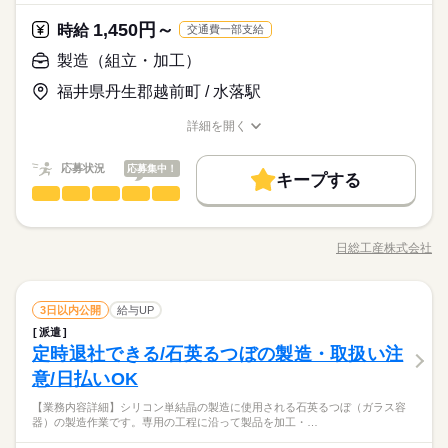
の仕込みには薬品を使用するため防護服を着用して作業しま
製造分野を中心に幅広くお仕事をご用意しています。
が取れます！ ★製造経験や交替勤務のご経験がある方も大歓迎
続きを読む
土日（会社カレンダー）
す。 ＜製造工程＞ 原料の調合を行う工程です！ →基本的に機械
未経験OKのお仕事も多数！お気軽にご応募下さい！
1,450円～
応募資格
時給
です！ 作業ミスや不良を未然に防ぐため、正しい日本語が必須
交通費一部支給
が自動で調合を行うので機械オペレーター業務になります
となるお仕事です。
製造業未経験OK、履歴書不要のリモート面接OKです。 その
製造（組立・加工）
時給 1,900円～
給与
＜フジアルテのおすすめポイント＞
他、学歴不問、無資格、フリーターの方なども大歓迎です◎ ★
詳しい募集要項をすべて見る
お仕事の特徴
★関西・関東・東海中心に全国★
福井県丹生郡越前町 / 水落駅
フォークリフト免許がある方は大歓迎！ ※免許がない方も同時
月収例33.9万円/時給1900円 内訳：162.75h（内深夜30h）＋交通
自動車・半導体・食品・家電業界など、
募集中 ★資格獲得支援制度あり ※免許がない方は、無料で資格
働く人の待遇向上
費 ※深夜手当含む ※交通費は距離に応じて変動がございます ＼
製造分野を中心に幅広くお仕事をご用意しています。
詳細を開く
が取れます！ ★製造経験や交替勤務のご経験がある方も大歓迎
続きを読む
前払い制度使えます／ ご入社後の稼働分で前払い可能です！
高収入
職種/応募資格
お仕事の特徴
給与/時間/休日
応募する
未経験OKのお仕事も多数！お気軽にご応募下さい！
です！ 作業ミスや不良を未然に防ぐため、正しい日本語が必須
（規定有） しかも、アプリでカンタンに申請できちゃう♪
となるお仕事です。
基本特徴
続きを読む
応募状況
応募集中！
キープする
時給 1,900円～
給与
未経験OK
新卒・第二
20代活躍
30代活躍
40代活躍
製造（組立・加工）
職種
詳しい募集要項をすべて見る
続きを読む
低い
高い
多い年齢層
月収例33.9万円/時給1900円 内訳：162.75h（内深夜30h）＋交通
正社員登用
【時給UP！有名大手メーカでのお仕事】電子機器部品の加工や
働く人の待遇向上
基本特徴
長期
期間・時間
高収入
費 ※深夜手当含む ※交通費は距離に応じて変動がございます ＼
検査など 電子機器部品の加工､検査､梱包に伴う諸作業 主にマシ
前払い制度使えます／ ご入社後の稼働分で前払い可能です！
日総工産株式会社
男性
女性
募集条件
男女の割合
未経験OK
新卒・第二
20代活躍
30代活躍
40代活躍
［1］8：30～17：15（休憩12：00～13：00 60分） ［2］16：
職種/応募資格
お仕事の特徴
給与/時間/休日
ンオペレーターとして、加工装置または検査装置への部材の 投
応募する
（規定有） しかも、アプリでカンタンに申請できちゃう♪
30～翌1：15（休憩20：00～21：00 60分） ［3］0：30～9：1
入・取り出しや製品の梱包のお仕事をお願いします。 【ポイン
大量募集
勤務地固定
主婦・主夫
履歴書不要
正社員登用
続きを読む
5（休憩4：00～5：00 60分） ※3交替 ※研修期間中の1～2週
ト】 福井県・越前町の業界大手メーカー工場でのお仕事！！ 職
続きを読む
募集条件
WEB登録
間は、［1］8：30～17：15でのご勤務となります 【勤務サイク
製造（組立・加工）
メーカー関連
業界
職種
場は周囲が自然に囲まれていて、空調も完備・分煙の快適な職
3日以内公開
給与UP
続きを読む
低い
高い
多い年齢層
ル】 シフト勤務 ※毎月シフト表の配布がございます 22時～18
大量募集
勤務地固定
主婦・主夫
履歴書不要
続きを読む
場♪ マイカー通勤OK！通勤距離に応じたガソリン代支給！ 鯖江
派遣
就業時間・曜日
【時給UP！有名大手メーカでのお仕事】電子機器部品の加工や
長期
期間・時間
歳以上※22時以降の勤務につきましては、18歳以上の方が対象
市・越前市・さらには福井市からも通勤可能ですよ♪ 遠方の方に
定時退社できる/石英るつぼの製造・取扱い注
応募資格
WEB登録
検査など 電子機器部品の加工､検査､梱包に伴う諸作業 主にマシ
残業なし
シフト勤務
となります。
は1R寮をご用意！6月より寮費無料制度を導入しました！ 幅広
男性
女性
男女の割合
［1］8：30～17：15（休憩12：00～13：00 60分） ［2］16：
就業時間・曜日
ンオペレーターとして、加工装置または検査装置への部材の 投
働き方・環境
意/日払いOK
残業なし
シフト勤務
未経験歓迎
休日・休暇
い年齢の方が活躍中の職場です！
30～翌1：15（休憩20：00～21：00 60分） ［3］0：30～9：1
働き方・環境
入・取り出しや製品の梱包のお仕事をお願いします。 【ポイン
時給大幅UPでお得！幅広い年齢の方が活躍中！長期でじっくり
ブランクOK
社会保険制度
研修制度
資格支援
5（休憩4：00～5：00 60分） ※3交替 ※研修期間中の1～2週
【業務内容詳細】シリコン単結晶の製造に使用される石英るつぼ（ガラス容
ト】 福井県・越前町の業界大手メーカー工場でのお仕事！！ 職
続きを読む
シフト制
働きたい方、大歓迎！
※習熟期間：約14日
ブランクOK
社会保険制度
研修制度
資格支援
器）の製造作業です。専用の工程に沿って製品を加工・…
間は、［1］8：30～17：15でのご勤務となります 【勤務サイク
メーカー関連
業界
場は周囲が自然に囲まれていて、空調も完備・分煙の快適な職
※年末年始・GW・夏季休暇あり（会社カレンダーによる）
1R寮をご用意！しかも寮費無料☆
日払い
週払い
禁煙・分煙
バイク自転車
車OK
ル】 シフト勤務 ※毎月シフト表の配布がございます 22時～18
続きを読む
日払い
週払い
禁煙・分煙
バイク自転車
車OK
場♪ マイカー通勤OK！通勤距離に応じたガソリン代支給！ 鯖江
空調完備・分煙の快適職場♪