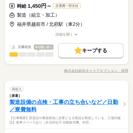
kkw_hfd2304
寮・社宅
派遣活躍中
ルーティン
英語不要
電話なし
歳以上※22時以降の勤務につきましては、18歳以上の方が対象
市・越前市・さらには福井市からも通勤可能ですよ♪ 遠方の方に
◆年間休日：120日
マイカー通勤もOK！交通費支給あり！
1,450円～
応募資格
時給
交通費一部支給
寮・社宅
派遣活躍中
ルーティン
英語不要
電話なし
となります。
は1R寮をご用意！6月より寮費無料制度を導入しました！ 幅広
未経験歓迎
製造（組立・加工）
休日・休暇
い年齢の方が活躍中の職場です！
時給 1,450円～
給与
時給大幅UPでお得！幅広い年齢の方が活躍中！長期でじっくり
詳しい募集要項をすべて見る
お仕事の特徴
シフト制
働きたい方、大歓迎！
福井県越前市 / 北府駅（車2分）
※習熟期間：約14日
【月収例】 月収259,212円 時給1450円×7h×23日+深夜48h 【交
※年末年始・GW・夏季休暇あり（会社カレンダーによる）
1R寮をご用意！しかも寮費無料☆
働く人の待遇向上
通費】 100,000円迄/月（規定あり） kkw_bcov2105
空調完備・分煙の快適職場♪
詳細を開く
kkw_hfd2304
入社祝い金など
職種/応募資格
お仕事の特徴
給与/時間/休日
応募する
◆年間休日：120日
マイカー通勤もOK！交通費支給あり！
基本特徴
続きを読む
応募状況
今が狙い目！
キープする
時給 1,450円～
給与
未経験OK
20代活躍
30代活躍
40代活躍
製造（組立・加工）
職種
詳しい募集要項をすべて見る
続きを読む
低い
高い
多い年齢層
【月収例】 月収259,212円 時給1450円×7h×23日+深夜48h 【交
【業務内容詳細】シリコン単結晶の製造に使用される石英るつ
募集条件
働く人の待遇向上
基本特徴
1ヵ月～3ヵ月
期間・時間
入社祝い金など
通費】 100,000円迄/月（規定あり） kkw_bcov2105
ぼ（ガラス容器）の製造作業です。 専用の工程に沿って製品を
大量募集
交通費
履歴書不要
株式会社綜合キャリアオプション 採用
WEB登録
募集条件
男性
女性
男女の割合
未経験OK
20代活躍
30代活躍
40代活躍
［1］08：00～16：10 稼働時間7h（休憩1.17h） ［2］16：00～
職種/応募資格
お仕事の特徴
給与/時間/休日
加工・製造していきます。 製品はガラス製のため、欠けや割れ
応募する
00：10 稼働時間7h（休憩1.17h） ［3］00：00～08：10 稼働時
が発生しないよう丁寧な取り扱いが求められます。 また、工程
WEB選考完結
大量募集
交通費
履歴書不要
WEB登録
続きを読む
間7h（休憩1.17h） ■残業平均：0.25h/日 ●友人紹介制度実施中
の中では約20kg程度の製品を扱う作業も含まれます。 【取扱製
続きを読む
WEB選考完結
就業時間・曜日
…紹介した方に3万円を支給します。 ※1ヵ月在籍が条件となり
製造（組立・加工）
その他
業界
職種
品情報】石英るつぼ（ガラス容器） ≪定時で帰ろう≫ 自分の時
高収入
続きを読む
低い
高い
多い年齢層
就業時間・曜日
働き方・環境
ます ※派遣のお仕事が対象となります
続きを読む
残業なし
間をしっかり確保できる、残業基本ナシのお仕事♪ ≪モチベーシ
残業なし
派遣
【業務内容詳細】シリコン単結晶の製造に使用される石英るつ
1ヵ月～3ヵ月
期間・時間
ョンもUP≫ 派手過ぎなければ髪型や髪色自由♪ （規定有）≪機
製造設備の点検・工事の立ち合いなど／日勤
応募資格
社会保険制度
制服あり
禁煙・分煙
車OK
寮・社宅
ぼ（ガラス容器）の製造作業です。 専用の工程に沿って製品を
働き方・環境
能的な制服アリ≫ 制服があるので、毎日の服装の悩み解消♪ ≪
男性
女性
男女の割合
［1］08：00～16：10 稼働時間7h（休憩1.17h） ［2］16：00～
加工・製造していきます。 製品はガラス製のため、欠けや割れ
／寮費無料
◆未経験OK！
まかない
休日・休暇
未経験OKの仕事≫
00：10 稼働時間7h（休憩1.17h） ［3］00：00～08：10 稼働時
社会保険制度
制服あり
禁煙・分煙
車OK
寮・社宅
が発生しないよう丁寧な取り扱いが求められます。 また、工程
【未経験OK！】残業基本ナシ！プライベートも充実♪稼ぐ優
間7h（休憩1.17h） ■残業平均：0.25h/日 ●友人紹介制度実施中
【仕事概要】医薬品や農薬製造に必要となる製品を製造している…工場内施
の中では約20kg程度の製品を扱う作業も含まれます。 【取扱製
続きを読む
■シフト：3交替
先・高収入Work☆
まかない
設】食事スペースあり（弁当持込可 自動販売機、休憩…
…紹介した方に3万円を支給します。 ※1ヵ月在籍が条件となり
その他
業界
品情報】石英るつぼ（ガラス容器） ≪定時で帰ろう≫ 自分の時
休日ごとにシフト切替。休日は、勤務時間1・2：4勤1休、勤務
★日払いOK！即払いのオシゴトも！来社登録は不要★交通費上
時給 1,450円～
給与
ます ※派遣のお仕事が対象となります
続きを読む
間をしっかり確保できる、残業基本ナシのお仕事♪ ≪モチベーシ
詳しい募集要項をすべて見る
時間3：4勤2休 です。
限3万円★※規定・支払条件有