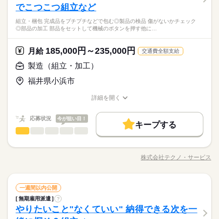
でこつこつ組立など
組立・梱包 完成品をプチプチなどで包む◎製品の検品 傷がないかチェック
◎部品の加工 部品をセットして機械のボタンを押す他に…
185,000円～235,000円
月給
交通費全額支給
製造（組立・加工）
福井県小浜市
詳細を開く
職種/応募資格
お仕事の特徴
給与/時間/休日
応募状況
今が狙い目！
キープする
製造（組立・加工）
職種
男性
女性
男女の割合
◆こつこつ系のシンプル作業 ◆もくもくメインのルーティンワ
ーク ＼自分に合ったお仕事が見つかります！たとえば…／ ◎組
株式会社テクノ・サービス
ひとりで
みんなで
仕事の仕方
職種/応募資格
お仕事の特徴
給与/時間/休日
立・梱包 →完成品をプチプチなどで包む ◎製品の検品 →傷
続きを読む
がないかチェック ◎部品の加工 →部品をセットして機械のボ
タンを押す 他にも… ・座って出来る商品の仕分け ・手のひらサ
続きを読む
しずか
にぎやか
職場の様子
製造（組立・加工）
職種
イズの部品の梱包 ・こつこつネジを回す などなど、たくさん。
一週間以内公開
男性
女性
男女の割合
その他
業界
あなたに合う職場を一緒に探します！
無期雇用派遣
?
◆こつこつ系のシンプル作業 ◆もくもくメインのルーティンワ
やりたいこと"なくていい" 納得できる次を一
応募資格
ーク ＼自分に合ったお仕事が見つかります！たとえば…／ ◎組
ひとりで
みんなで
仕事の仕方
立・梱包 →完成品をプチプチなどで包む ◎製品の検品 →傷