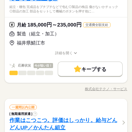
配属先の都合により、
まう など、シンプルなものがたくさん。 どれもすぐに覚えられ
末年始休暇 ※上記は一例です。配属先により 当社の所定休日
働き方・環境
ルーティン
英語不要
PC不要
電話なし
会人経験不問 ◆正社員デビュー大歓迎 フリーター・離職中・主
時間帯が変更となる場合があります。
＼履歴書不要／相談のみもOK！事前見学で職場の雰囲気を見て
組立・梱包 完成品をプチプチなどで包む◎製品の検品 傷がないかチェック
る内容です。 ご希望をお聞きし、 ぴったりなお仕事を一緒に見
続きを読む
数と差がある場合は、 差分の調整を年末に行います。
婦（夫）の方も活躍中です ≪こんな方にぴったり≫ ・正社員と
しずか
にぎやか
職場の様子
ブランクOK
産休・育休
社会保険制度
研修制度
◎部品の加工 部品をセットして機械のボタンを押す他に…
「ここなら」と納得してから決められるので安心◎やりたいこ
つけます！ ＼未経験の方が活躍しています／ はじめての方が不
して安定した働き方がしたい方 ・プラモデルや機械いじりが好
その他
業界
となくても大丈夫。まずは肩の力を抜いてお話ししましょう。
安にならないよう、 しっかりと時間をとって研修を行います。
続きを読む
資格支援
禁煙・分煙
バイク自転車
車OK
きな方 ・人見知りや話し下手な方も大丈夫です ※定年制度あり
続きを読む
休日・休暇
分からないことはすぐに聞ける 環境ですのでご安心ください。
185,000円～235,000円
応募資格
月給
（満60歳）
交通費全額支給
ルーティン
英語不要
PC不要
電話なし
＜年間休日125日＞ ◆完全週休2日制（土日休み） ◆祝日 ◆年
＼履歴書・職務経歴書は必要なし／ ◆転職回数・ブランク・社
製造（組立・加工）
お仕事の特徴
月給 185,000円～235,000円
給与
末年始休暇 ※上記は一例です。配属先により 当社の所定休日
会人経験不問 ◆正社員デビュー大歓迎 フリーター・離職中・主
詳しい募集要項をすべて見る
＼履歴書不要／相談のみもOK！事前見学で職場の雰囲気を見て
数と差がある場合は、 差分の調整を年末に行います。
基本特徴
福井県鯖江市
婦（夫）の方も活躍中です ≪こんな方にぴったり≫ ・正社員と
【給与備考】
「ここなら」と納得してから決められるので安心◎やりたいこ
して安定した働き方がしたい方 ・プラモデルや機械いじりが好
◆時間外手当あり
無期派遣
未経験OK
新卒・第二
20代活躍
30代活躍
となくても大丈夫。まずは肩の力を抜いてお話ししましょう。
続きを読む
詳細を開く
きな方 ・人見知りや話し下手な方も大丈夫です ※定年制度あり
続きを読む
◆昇給あり（年1回）
職種/応募資格
お仕事の特徴
給与/時間/休日
応募する
募集条件
（満60歳）
応募状況
今が狙い目！
大量募集
交通費
即日スタート
主婦・主夫
続きを読む
キープする
月給 185,000円～235,000円
給与
勤務時間
製造（組立・加工）
職種
詳しい募集要項をすべて見る
履歴書不要
WEB選考完結
男性
女性
男女の割合
基本特徴
【給与備考】
08：30～17：30
◆こつこつ系のシンプル作業 ◆もくもくメインのルーティンワ
無期派遣
未経験OK
新卒・第二
20代活躍
30代活躍
就業時間・曜日
◆時間外手当あり
※上記はシフトの一例となります。
ーク ＼自分に合ったお仕事が見つかります！たとえば…／ ◎組
募集条件
◆昇給あり（年1回）
株式会社テクノ・サービス
ひとりで
みんなで
仕事の仕方
業務上必要がある場合や
残業なし
残10未満
職種/応募資格
残20未満
10時～出社
お仕事の特徴
給与/時間/休日
立・梱包 →完成品をプチプチなどで包む ◎製品の検品 →傷
応募する
続きを読む
配属先の都合により、
大量募集
交通費
即日スタート
主婦・主夫
がないかチェック ◎部品の加工 →部品をセットして機械のボ
16時前退社
土日祝休
時間帯が変更となる場合があります。
続きを読む
タンを押す 他にも… ・座って出来る商品の仕分け ・手のひらサ
続きを読む
しずか
にぎやか
履歴書不要
WEB選考完結
職場の様子
勤務時間
製造（組立・加工）
職種
イズの部品の梱包 ・こつこつネジを回す などなど、たくさん。
一週間以内公開
働き方・環境
男性
女性
男女の割合
就業時間・曜日
その他
業界
あなたに合う職場を一緒に探します！
08：30～17：30
無期雇用派遣
?
◆こつこつ系のシンプル作業 ◆もくもくメインのルーティンワ
ブランクOK
産休・育休
社会保険制度
研修制度
残業なし
残10未満
残20未満
10時～出社
休日・休暇
作業はこつこつ。評価はしっかり。給与どん
※上記はシフトの一例となります。
応募資格
ーク ＼自分に合ったお仕事が見つかります！たとえば…／ ◎組
ひとりで
みんなで
資格支援
禁煙・分煙
バイク自転車
車OK
仕事の仕方
業務上必要がある場合や
立・梱包 →完成品をプチプチなどで包む ◎製品の検品 →傷
＜年間休日125日＞ ◆完全週休2日制（土日休み） ◆祝日 ◆年
16時前退社
土日祝休
どんUP／かんたん組立
＼履歴書・職務経歴書は必要なし／ ◆転職回数・ブランク・社
続きを読む
配属先の都合により、
がないかチェック ◎部品の加工 →部品をセットして機械のボ
末年始休暇 ※上記は一例です。配属先により 当社の所定休日