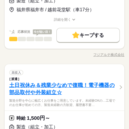
製造（組立・加工）
の両方に【3万円】プレゼント！ ★来社不要！ノンストップで職
いことにチャレンジするのは不安だけど、しっかり働く環境が
お仕事の特徴
◆未経験OK！
場見学！ ★交通費上限3万円！業界トップクラス！ ※エリア・
休日・休暇
整っています！ イチからスキルUP・ステップUP目指していき
応募する
【経験がなくても大丈夫☆】プライベートも充実♪土日祝休！
福井県福井市 / 越前花堂駅（車17分）
働く人の待遇向上
就業先による ※全て規定・支払条件有 ※規定・支払条件有 kkw
ましょう！
5勤2休 土日祝休み
★日払いOK！即払いのオシゴトも！来社登録は不要★交通費上
_bcov2106 kkw_220520mlmg
続きを読む
高収入
給与UP
※年末年始・GW・夏季休暇あり（会社カレンダーによる）
限3万円★※規定・支払条件有
詳細を開く
時給 1,500円～
給与
職種/応募資格
お仕事の特徴
給与/時間/休日
詳しい募集要項をすべて見る
基本特徴
≪当社の就業3大メリット！！≫ ★ 友人紹介した方、された方
■年間休日120日
応募状況
今が狙い目！
長期
期間・時間
未経験OK
新卒・第二
20代活躍
30代活躍
40代活躍
の両方に【3万円】プレゼント！ ★来社不要！ノンストップで職
続きを読む
キープする
製造（組立・加工）
場見学！ ★交通費上限3万円！業界トップクラス！ ※エリア・
職種
08：00～16：30 06：00～14：30 11：00～19：30 【休憩時間備
低い
高い
多い年齢層
応募する
募集条件
働く人の待遇向上
基本特徴
高収入
給与UP
就業先による ※全て規定・支払条件有 ※規定・支払条件有 kkw
考】 60分、60分、60分 【残業】 多め（月20時間以上） ≪スマ
【仕事概要】 赤外線センサーなどの電子機器の製造や、 制御機
_bcov2106 kkw_220520mlmg
交通費
履歴書不要
WEB登録
続きを読む
未経験OK
新卒・第二
20代活躍
30代活躍
40代活躍
ホ・PCから24時間いつでも登録OK！履歴書不要！≫ お仕事開
器の基板を製造している企業です。 【仕事詳細】 赤外線センサ
フジアルテ株式会社
男性
女性
男女の割合
始日などお気軽にご相談ください※翌月スタート希望の方も歓
募集条件
就業時間・曜日
職種/応募資格
お仕事の特徴
給与/時間/休日
ーなどの電子機器の製造を基本的に立ち作業で行って頂きま
交通費
履歴書不要
WEB登録
就業時間・曜日
迎！
続きを読む
す！ ▼業務内容 ・ドライバーを使用した電子基板の組立作業 ・
残20以上
10時～出社
16時前退社
土日祝休
残20以上
10時～出社
16時前退社
土日祝休
長期
期間・時間
はんだごてを使用したはんだ付け ・部品供給（台車の使用あ
続きを読む
続きを読む
働き方・環境
製造（組立・加工）
メーカー関連
業界
職種
り） ・シール貼り等 ▼取り扱う製品の一例 製品サイズ：10cm
高収入
08：00～16：30 06：00～14：30 11：00～19：30 【休憩時間備
低い
高い
働き方・環境
多い年齢層
ブランクOK
社会保険制度
制服あり
日払い
土曜 日曜 祝日
休日・休暇
×10cm 重量：500g ※機種により様々です。 ☆作業環境につい
考】 60分、60分、60分 【残業】 多め（月20時間以上） ≪スマ
派遣
【仕事概要】 赤外線センサーなどの電子機器の製造や、 制御機
ブランクOK
社会保険制度
制服あり
日払い
て 空調完備で年中快適な環境です！ 【注目ポイント！】 ・製造
土日祝休み＆残業少なめで復職！電子機器の
ホ・PCから24時間いつでも登録OK！履歴書不要！≫ お仕事開
応募資格
器の基板を製造している企業です。 【仕事詳細】 赤外線センサ
禁煙・分煙
英語不要
土日祝（会社カレンダー）
未経験OK◎ ・20代～50代後半の男女活躍中
男性
女性
男女の割合
始日などお気軽にご相談ください※翌月スタート希望の方も歓
禁煙・分煙
英語不要
ーなどの電子機器の製造を基本的に立ち作業で行って頂きま
部品取付や外装組立☆
製造業未経験の方大歓迎、履歴書不要のリモート面接OKです。
迎！
続きを読む
す！ ▼業務内容 ・ドライバーを使用した電子基板の組立作業 ・
＜フジアルテのおすすめポイント＞
その他、学歴不問、無資格、フリーターの方なども大歓迎です
製造分野を中心に幅広くお仕事をご用意しています。未経験OKの…工場で
はんだごてを使用したはんだ付け ・部品供給（台車の使用あ
続きを読む
★関西・関東・東海中心に全国★
◎ ☆組立経験がある方も大歓迎です！ 製造現場では、作業ミス
のお仕事が初めての方、製造未経験の方歓迎、履歴書不要…
メーカー関連
業界
り） ・シール貼り等 ▼取り扱う製品の一例 製品サイズ：10cm
自動車・半導体・食品・家電業界など、
や不良を未然に防ぐため、指示や報告を含めたコミュニケーシ
土曜 日曜 祝日
休日・休暇
×10cm 重量：500g ※機種により様々です。 ☆作業環境につい
製造分野を中心に幅広くお仕事をご用意しています。
ョンは全て日本語で行っております。 細かなニュアンスの違い
続きを読む
て 空調完備で年中快適な環境です！ 【注目ポイント！】 ・製造
未経験OKのお仕事も多数！お気軽にご応募下さい！
1,500円～
応募資格
時給
まで正確に理解し、正しい日本語で丁寧なやり取りができるこ
土日祝（会社カレンダー）
未経験OK◎ ・20代～50代後半の男女活躍中
とが必須となるお仕事です。
製造業未経験の方大歓迎、履歴書不要のリモート面接OKです。
製造（組立・加工）