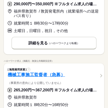
婦（夫）の方も活躍中です ≪こんな方にぴったり≫ ・正社員と
しずか
にぎやか
職場の様子
でも、その一つひとつを、私たちはしっかり評価＆お給料とし
つけます！ ＼未経験の方が活躍しています／ はじめての方が不
290,000円〜350,000円 ※フルタイム求人の場合は月額（換算額）、パート求人の場合は時間額を表示しています。
して安定した働き方がしたい方 ・プラモデルや機械いじりが好
ブランクOK
産休・育休
社会保険制度
研修制度
その他
業界
て還元します。土日祝休みでメリハリをつけながら安定して働
安にならないよう、 しっかりと時間をとって研修を行います。
続きを読む
きな方 ・人見知りや話し下手な方も大丈夫です ※定年制度あり
続きを読む
福井県敦賀市 / 敦賀発電所内（就業場所への送迎
き続けることができますよ。
休日・休暇
分からないことはすぐに聞ける 環境ですのでご安心ください。
資格支援
禁煙・分煙
バイク自転車
車OK
応募資格
（満60歳）
バス有り）
＜年間休日125日＞ ◆完全週休2日制（土日休み） ◆祝日 ◆年
ルーティン
英語不要
PC不要
電話なし
＼履歴書・職務経歴書は必要なし／ ◆転職回数・ブランク・社
月給 185,000円～235,000円
給与
末年始休暇 ※上記は一例です。配属先により 当社の所定休日
就業時間１ 8時30分〜17時00分
会人経験不問 ◆正社員デビュー大歓迎 フリーター・離職中・主
詳しい募集要項をすべて見る
お仕事の特徴
＼履歴書不要／コツコツ経験値を貯めるようなシンプル作業。
数と差がある場合は、 差分の調整を年末に行います。
婦（夫）の方も活躍中です ≪こんな方にぴったり≫ ・正社員と
【給与備考】
土曜日，日曜日，祝日，その他
でも、その一つひとつを、私たちはしっかり評価＆お給料とし
基本特徴
して安定した働き方がしたい方 ・プラモデルや機械いじりが好
◆時間外手当あり
て還元します。土日祝休みでメリハリをつけながら安定して働
続きを読む
きな方 ・人見知りや話し下手な方も大丈夫です ※定年制度あり
続きを読む
◆昇給あり（年1回）
無期派遣
未経験OK
新卒・第二
20代活躍
30代活躍
き続けることができますよ。
応募する
（満60歳）
詳細を見る
（ハローワークより転載）
募集条件
月給 185,000円～235,000円
給与
大量募集
交通費
即日スタート
主婦・主夫
勤務時間
続きを読む
詳しい募集要項をすべて見る
【給与備考】
08：30～17：30
履歴書不要
WEB選考完結
基本特徴
◆時間外手当あり
ハローワーク求人（掲載元：敦賀公共職業安定所）
※上記はシフトの一例となります。
無期派遣
未経験OK
新卒・第二
20代活躍
30代活躍
就業時間・曜日
◆昇給あり（年1回）
業務上必要がある場合や
応募する
無期雇用派遣
募集条件
?
配属先の都合により、
残業なし
残10未満
残20未満
10時～出社
機械工事施工監督者（急募）
時間帯が変更となる場合があります。
大量募集
交通費
即日スタート
主婦・主夫
16時前退社
土日祝休
勤務時間
続きを読む
履歴書不要
WEB選考完結
（事業所の意向により公開していません）
働き方・環境
08：30～17：30
就業時間・曜日
休日・休暇
265,200円〜367,200円 ※フルタイム求人の場合は月額（換算額）、パート求人の場合は時間額を表示しています。
※上記はシフトの一例となります。
ブランクOK
産休・育休
社会保険制度
研修制度
残業なし
残10未満
残20未満
10時～出社
業務上必要がある場合や
＜年間休日125日＞ ◆完全週休2日制（土日休み） ◆祝日 ◆年
福井県敦賀市
資格支援
禁煙・分煙
バイク自転車
車OK
配属先の都合により、
末年始休暇 ※上記は一例です。配属先により 当社の所定休日
16時前退社
土日祝休
時間帯が変更となる場合があります。
就業時間１ 8時20分〜16時50分
数と差がある場合は、 差分の調整を年末に行います。
働き方・環境
ルーティン
英語不要
PC不要
電話なし