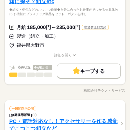
緒に探そ？組立etc
＼履歴書・職務経歴書は必要なし／ ◆転職回数・ブランク・社
続きを読む
がないかチェック ◎部品の加工 →部品をセットして機械のボ
会人経験不問 ◆正社員デビュー大歓迎 フリーター・離職中・主
＼未経験OK／「細かい作業が、わりと好きかも」応募の理由
◆組立・梱包などのこつこつ作業◆自分に合ったお仕事が見つかる≪具体的
タンを押す 他にも… ・座って出来る商品の仕分け ・手のひらサ
続きを読む
婦（夫）の方も活躍中です ≪こんな方にぴったり≫ ・正社員と
しずか
にぎやか
職場の様子
には 機械にプラスチック製品をセット・ボタンを押し…
は、それで十分。一人でもくもく、細かい作業に集中する時間
イズの部品の梱包 ・こつこつネジを回す などなど、たくさん。
して安定した働き方がしたい方 ・プラモデルや機械いじりが好
その他
業界
が好きな方にピッタリ。特別なスキルや経験はいりません。
あなたに合う職場を一緒に探します！
きな方 ・人見知りや話し下手な方も大丈夫です ※定年制度あり
続きを読む
185,000円～235,000円
応募資格
月給
（満60歳）
交通費全額支給
＼履歴書・職務経歴書は必要なし／ ◆転職回数・ブランク・社
製造（組立・加工）
お仕事の特徴
月給 185,000円～235,000円
給与
会人経験不問 ◆正社員デビュー大歓迎 フリーター・離職中・主
詳しい募集要項をすべて見る
＼未経験OK／「細かい作業が、わりと好きかも」応募の理由
基本特徴
福井県大野市
婦（夫）の方も活躍中です ≪こんな方にぴったり≫ ・正社員と
【給与備考】
は、それで十分。一人でもくもく、細かい作業に集中する時間
して安定した働き方がしたい方 ・プラモデルや機械いじりが好
◆時間外手当あり
無期派遣
未経験OK
新卒・第二
20代活躍
30代活躍
が好きな方にピッタリ。特別なスキルや経験はいりません。
詳細を開く
きな方 ・人見知りや話し下手な方も大丈夫です ※定年制度あり
続きを読む
◆昇給あり（年1回）
職種/応募資格
お仕事の特徴
給与/時間/休日
応募する
募集条件
（満60歳）
応募状況
今が狙い目！
大量募集
交通費
即日スタート
主婦・主夫
続きを読む
キープする
月給 185,000円～235,000円
給与
勤務時間
製造（組立・加工）
職種
詳しい募集要項をすべて見る
履歴書不要
WEB選考完結
男性
女性
男女の割合
基本特徴
【給与備考】
08：30～17：30
◆組立・梱包などのこつこつ作業 ◆自分に合ったお仕事が見つ
無期派遣
未経験OK
新卒・第二
20代活躍
30代活躍
就業時間・曜日
◆時間外手当あり
※上記はシフトの一例となります。
かる ≪具体的には≫ ・機械にプラスチック製品をセット ・ボタ
募集条件
◆昇給あり（年1回）
株式会社テクノ・サービス
ひとりで
みんなで
仕事の仕方
業務上必要がある場合や
残業なし
残10未満
職種/応募資格
残20未満
10時～出社
お仕事の特徴
給与/時間/休日
ンを押して、機械を動かす ・加工された製品を、丁寧に箱にし
応募する
続きを読む
配属先の都合により、
大量募集
交通費
即日スタート
主婦・主夫
まう など、シンプルなものがたくさん。 どれもすぐに覚えられ
16時前退社
土日祝休
時間帯が変更となる場合があります。
続きを読む
る内容です。 ご希望をお聞きし、 ぴったりなお仕事を一緒に見
続きを読む
しずか
にぎやか
履歴書不要
WEB選考完結
職場の様子
勤務時間
製造（組立・加工）
職種
つけます！ ＼未経験の方が活躍しています／ はじめての方が不
一週間以内公開
働き方・環境
男性
女性
男女の割合
就業時間・曜日
その他
業界
安にならないよう、 しっかりと時間をとって研修を行います。
08：30～17：30
無期雇用派遣
?
◆組立・梱包などのこつこつ作業 ◆自分に合ったお仕事が見つ
ブランクOK
産休・育休
社会保険制度
研修制度
残業なし
残10未満
残20未満
10時～出社
休日・休暇
分からないことはすぐに聞ける 環境ですのでご安心ください。
PC・電話対応なし！アクセサリーを作る感覚
※上記はシフトの一例となります。
応募資格
かる ≪具体的には≫ ・機械にプラスチック製品をセット ・ボタ
ひとりで
みんなで
資格支援
禁煙・分煙
バイク自転車
車OK
仕事の仕方
業務上必要がある場合や
ンを押して、機械を動かす ・加工された製品を、丁寧に箱にし
＜年間休日125日＞ ◆完全週休2日制（土日休み） ◆祝日 ◆年
16時前退社
土日祝休
でこつこつ組立など
＼履歴書・職務経歴書は必要なし／ ◆転職回数・ブランク・社
続きを読む