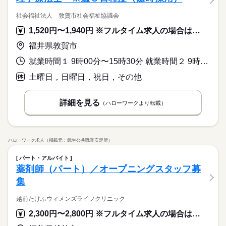
社会福祉法人 敦賀市社会福祉協議会
1,520円〜1,940円 ※フルタイム求人の場合は月額（換算額）、パート求人の場合は時間額を表示しています。
福井県敦賀市
就業時間１ 9時00分〜15時30分 就業時間２ 9時00分〜16時00分 就業時間３ 8時30分〜16時00分 就業時間に関する特記事項 ※１ 午前８時３０分頃～午後４時頃までの間の１日５．５
土曜日，日曜日，祝日，その他
詳細を見る
（ハローワークより転載）
ハローワーク求人（掲載元：武生公共職業安定所）
パート・アルバイト
薬剤師（パート）／オープニングスタッフ募
集
越前たけふウィメンズライフクリニック
2,300円〜2,800円 ※フルタイム求人の場合は月額（換算額）、パート求人の場合は時間額を表示しています。