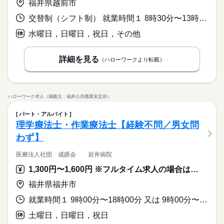
福井県越前市
交替制（シフト制） 就業時間１ 8時30分〜13時00分 就業時間２ 15時00分〜18時30分 就業時間３ 8時30分〜18時30分 就業時間に関する特記事項 （１）～（３）月・火・木・金・土の勤務時間（（３）のみ休憩１
水曜日，日曜日，祝日，その他
詳細を見る
（ハローワークより転載）
ハローワーク求人（掲載元：福井公共職業安定所）
パート・アルバイト
理学療法士・作業療法士【経験不問／男女問
わず】
医療法人社団 成蹊会 岩井病院
1,300円〜1,600円 ※フルタイム求人の場合は月額（換算額）、パート求人の場合は時間額を表示しています。
福井県福井市
就業時間１ 9時00分〜18時00分 又は 9時00分〜18時00分の時間の間の4時間以上 就業時間に関する特記事項 １日８時間 ９：００～１３：００ １４：００～１８：００の間
土曜日，日曜日，祝日