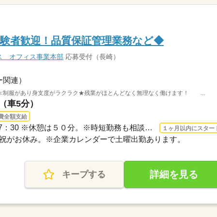
験者歓迎！品質保証管理業務など◆
ス オフィス事業本部
応募受付（長崎）
ー関連）
≪制服があり身支度がラクラク★残業がほとんどなく無理なく働けます！ ...
駅（車5分）
費全額支給
長期 2026/9/1〜 / 8：40～17：30 ※休憩は５０分。※時短勤務も相談可能です。
１ヶ月以内にスター
・日・祝がお休み。※企業カレンダーで土曜出勤あります。
詳細を見る
キープする