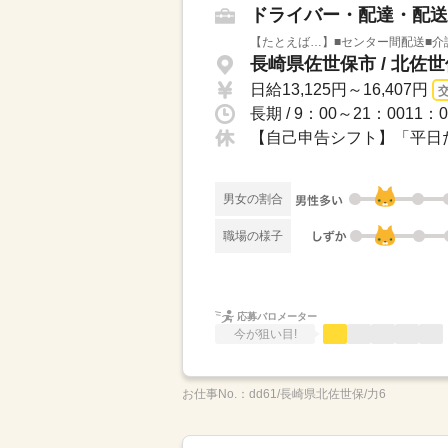
ドライバー・配達・配送
【たとえば…】■センター間配送■介
長崎県佐世保市 / 北佐
日給13,125円～16,407円
長期 / 9：00～21：001
【自己申告シフト】「平日だ
男女の割合
職場の様子
応募バロメーター
今が狙い目!
お仕事No.：
dd61/長崎県北佐世保/力6