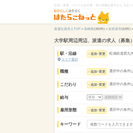
社員・派遣・パートのお仕事・求人情報を探すなら【はた
派遣社員求人TOP
>
長崎県
(393件) >
佐世保市
(63件) 
大学駅周辺周辺、派遣の求人（募集
駅・沿線
松浦鉄道西九
追加･変更
エリア選択
職種
選択中の条件
追加･変更
こだわり
選択中の条件
追加･変更
給与
雇用形態
選択中の条件
追加･変更
キーワード