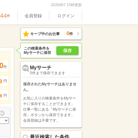
2026/8/7 15時更新
444
会員登録
ログイン
件
0
キープ中のお仕事
件
この検索条件を
保存
Myサーチに保存
0
件
Myサーチ
5件まで保存できます
3
円
保存されたMyサーチはありませ
ん。
円
8
お気に入りの検索条件をMyサー
チに保存することができます。
仕事一覧にある「Myサーチに保
存」ボタンから保存できます。
会員登録は不要です。
最近検索した条件