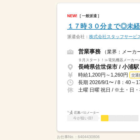
NEW!
[ 一般派遣 ]
１７時３０分まで◎未経
派遣会社：
株式会社スタッフサービ
営業事務
（業界：メーカ
９月スタート！≫電気機器メーカー
長崎県佐世保市 / 小浦
時給1,200円～1,260円
交通
土曜 日曜 祝日 / ※土
応募バロメーター
今が狙い目!
お仕事No.：
6404430806