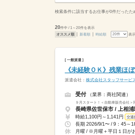
検索条件に該当するお仕事が0件だったた
20
件中 / 1～20件を表示
表
オススメ順
新着順
時給順
[ 一般派遣 ]
《未経験ＯＫ》残業ほ
派遣会社：
株式会社スタッフサービ
受付
（業界：商社関連）
９月スタート！＜自動車販売会社＞同
長崎県佐世保市 / 上相
時給1,100円～1,141円
交通
月曜 / ※月曜＋平日１日