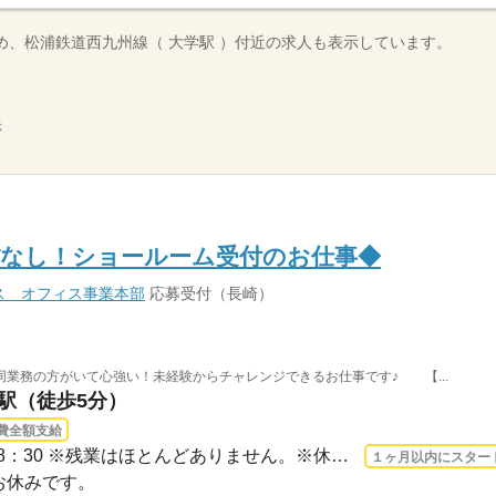
め、松浦鉄道西九州線（ 大学駅 ）付近の求人も表示しています。
示
ぼなし！ショールーム受付のお仕事◆
ス オフィス事業本部
応募受付（長崎）
業務の方がいて心強い！未経験からチャレンジできるお仕事です♪ 【...
浦駅（徒歩5分）
費全額支給
長期 2026/9/1〜 / 9：45～18：30 ※残業はほとんどありません。※休憩は６０分です。
１ヶ月以内にスター
がお休みです。