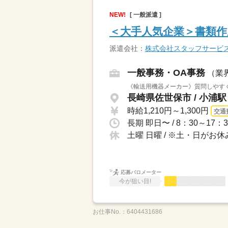
NEW!
[ 一般派遣 ]
＜大手人気企業＞書類作
派遣会社：
株式会社スタッフサービ
一般事務・OA事務
（業
《輸送用機器メーカー》質問しやす
長崎県佐世保市 / 小浦
時給1,210円～1,300円
交通
土曜 日曜 / ※土・日が
応募バロメーター
今が狙い目!
お仕事No.：
6404431686