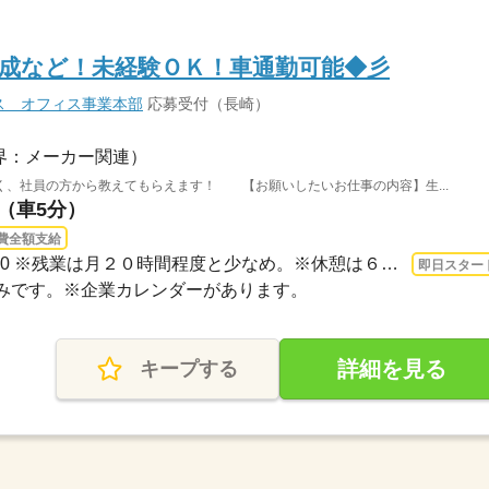
成など！未経験ＯＫ！車通勤可能◆彡
ス オフィス事業本部
応募受付（長崎）
界：メーカー関連）
く、社員の方から教えてもらえます！ 【お願いしたいお仕事の内容】生...
駅（車5分）
費全額支給
長期 即日〜 / 8：30～17：30 ※残業は月２０時間程度と少なめ。※休憩は６０分です。
即日スター
お休みです。※企業カレンダーがあります。
詳細を見る
キープする