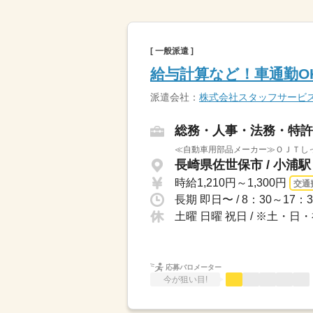
[ 一般派遣 ]
給与計算など！車通勤O
派遣会社：
株式会社スタッフサービ
総務・人事・法務・特許
≪自動車用部品メーカー≫ＯＪＴしっ
長崎県佐世保市 / 小浦
時給1,210円～1,300円
交通
長期 即日〜 / 8：30～17
土曜 日曜 祝日 / ※土
応募バロメーター
今が狙い目!