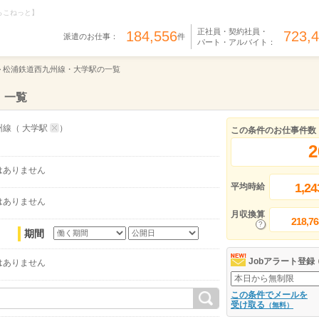
らこねっと】
正社員・契約社員・
184,556
723,
派遣のお仕事：
件
パート・アルバイト：
>
松浦鉄道西九州線・大学駅の一覧
）一覧
州線
（
大学駅
）
この条件のお仕事件数
2
はありません
1,24
平均時給
はありません
月収換算
218,76
期間
Jobアラート登録
はありません
この条件でメールを
受け取る
（無料）