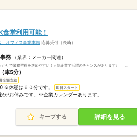
K食堂利用可能！
ス オフィス事業本部
応募受付（長崎）
事務
（業界：メーカー関連）
かりで業務習得を進めやすい！人気企業で活躍のチャンスがあります♪ ...
駅（車5分）
費全額支給
：30 ※休憩は６０分です。
即日スタート
・日・祝がお休みです。※企業カレンダーあります。
詳細を見る
キープする