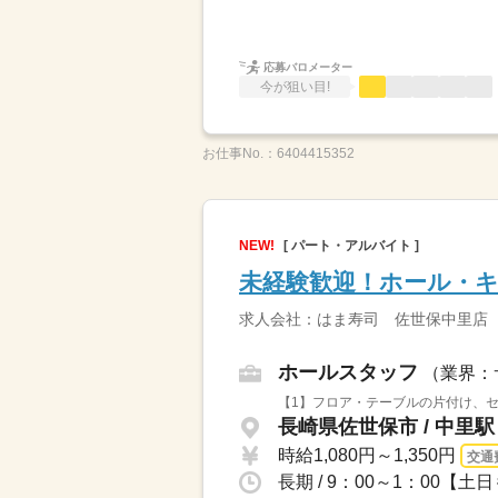
応募バロメーター
今が狙い目!
お仕事No.：
6404415352
NEW!
[ パート・アルバイト ]
未経験歓迎！ホール・
求人会社：はま寿司 佐世保中里店
ホールスタッフ
（業界：
【1】フロア・テーブルの片付け、セ
長崎県佐世保市 / 中里
時給1,080円～1,350円
交通
長期 / 9：00～1：00【