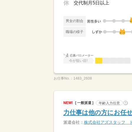
交代制月5日以上
男女の割合
職場の様子
応募バロメーター
今が狙い目!
お仕事No.：
1483_2608
NEW!
[ 一般派遣 ]
年齢入力任意
?
力仕事は他の方にお任せ
派遣会社：
株式会社アズスタッフ 