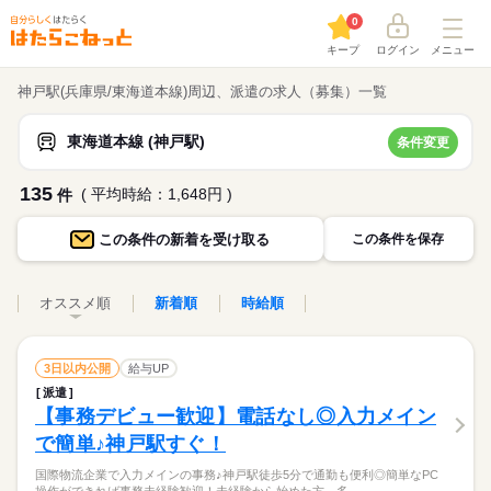
0
キープ
ログイン
メニュー
神戸駅(兵庫県/東海道本線)周辺、派遣の求人（募集）一覧
東海道本線 (神戸駅)
条件変更
135
( 平均時給：1,648円 )
件
この条件の
新着を受け取る
この条件を保存
オススメ順
新着順
時給順
3日以内公開
給与UP
派遣
【事務デビュー歓迎】電話なし◎入力メイン
で簡単♪神戸駅すぐ！
国際物流企業で入力メインの事務♪神戸駅徒歩5分で通勤も便利◎簡単なPC