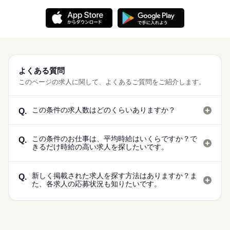
よくある質問
このページの求人に関して、よくあるご質問をご紹介します。
この条件の求人数はどのくらいありますか？
Q.
この条件のお仕事は、平均時給はいくらですか？で
Q.
きるだけ時給の高い求人を探したいです。
新しく掲載された求人を探す方法はありますか？ま
Q.
た、各求人の応募状況も知りたいです。