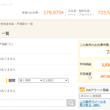
らこねっと】
正社員・契約社員・
179,875
723,
派遣のお仕事：
件
パート・アルバイト：
東海道本線・芦屋駅の一覧
）一覧
芦屋駅
）
この条件のお仕事件数
7
はありません
1,51
平均時給
はありません
月収換算
267,16
期間
Jobアラート登録
はありません
この条件でメールを
受け取る
（無料）