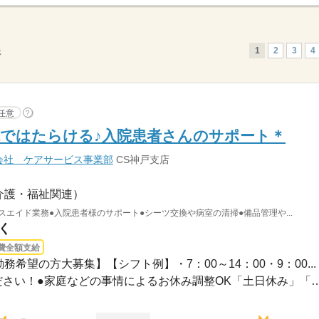
1
2
3
4
示
任意
?
ではたらける♪入院患者さんのサポート＊
会社 ケアサービス事業部
CS神戸支店
介護・福祉関連）
スエイド業務●入院患者様のサポート●シーツ交換や病室の清掃●備品管理や...
く
費全額支給
務希望の方大募集】【シフト例】・7：00～14：00・9：00...
●希望のお休みをご相談ください！●家庭などの事情によるお休み