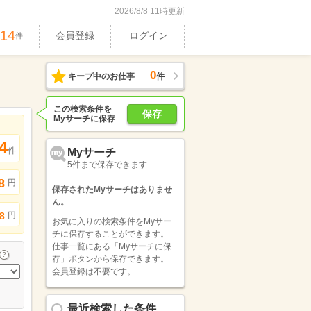
2026/8/8 11時更新
514
会員登録
ログイン
件
0
キープ中のお仕事
件
この検索条件を
保存
Myサーチに保存
4
件
Myサーチ
5件まで保存できます
8
円
保存されたMyサーチはありませ
ん。
円
8
お気に入りの検索条件をMyサー
チに保存することができます。
仕事一覧にある「Myサーチに保
存」ボタンから保存できます。
会員登録は不要です。
最近検索した条件