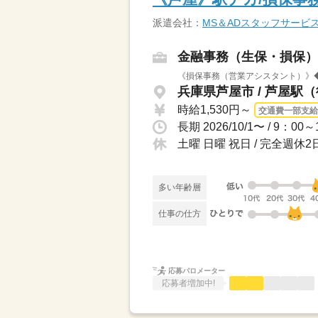
派遣会社：
MS＆ADスタッフサービ
金融事務（生保・損保）
《損保事務（営業アシスタント）》◆
兵庫県芦屋市 / 芦屋駅
時給1,530円～
交通費一部支給
長期 2026/10/1〜 / 
土曜 日曜 祝日 / 完全週
多い年齢層
仕事の仕方
応募バロメーター
応募者増加中!