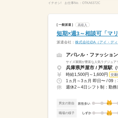
イチオシ!
お仕事No.：
OTKA6372C
[ 一般派遣 ]
高収入
短期×週3～相談可「マ
派遣会社：
株式会社iDA（アイ・デ
アパレル・ファッション
サイズ展開が豊富な人気ラグジュアリーブ
兵庫県芦屋市 / 芦屋駅
時給1,500円～1,600円
交通
週休2～4日シフト制：勤務
男女の割合
職場の様子