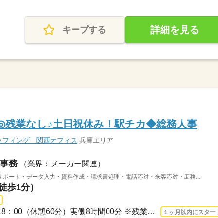
詳細を見る
キープする
K◎残業なし♪土日祝休み！駅チカ◆総務人事
ッフィング 関西オフィス
兵庫エリア
事務
（業界：メーカー関連）
ポート・データ入力・資料作成・請求書処理・電話応対・来客応対・庶務...
（徒歩1分）
長期 2026/8/17〜 / 09：00-18：00（休憩60分）実働8時間00分 ※残業時間：月0時間～5...
１ヶ月以内にスター