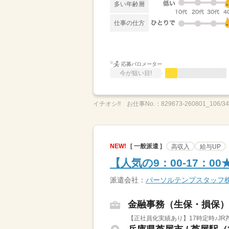
多い年齢層
仕事の仕方
応募バロメーター
今が狙い目!
イチオシ!!
お仕事No.：
829673-260801_106/3
NEW!
[ 一般派遣 ]
高収入
給与UP
【人気の9：00-17：0
派遣会社：
パーソルテンプスタッフ
金融事務（生保・損保）
【正社員化実績あり】17時定時♪JR