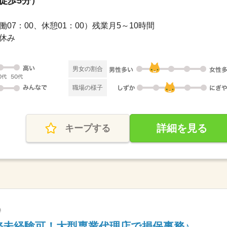
（徒歩5分）
（実働07：00、休憩01：00）残業月5～10時間
お休み
男女の割合
職場の様子
詳細を見る
キープする
務未経験可！大型専業代理店で損保事務♪