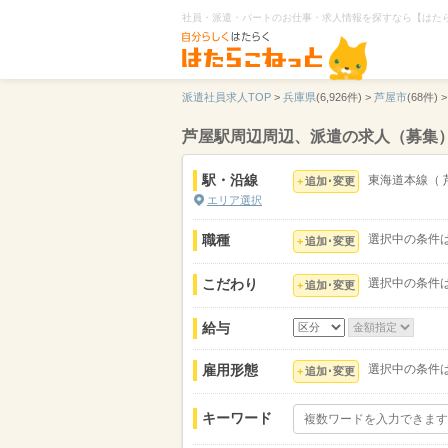
社員・派遣・パートのお仕事・求人情報を探すなら【はた
派遣社員求人TOP
>
兵庫県
(6,926件) >
芦屋市
(68件) >
芦屋駅周辺周辺、派遣の求人（募集
駅・沿線
東海道本線
（
追加･変更
エリア選択
職種
選択中の条件
追加･変更
こだわり
選択中の条件
追加･変更
給与
雇用形態
選択中の条件
追加･変更
キーワード