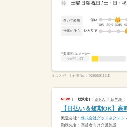
土曜 日曜 祝日 / 土・日
多い年齢層
仕事の仕方
応募バロメーター
今が狙い目!
オススメ!
お仕事No.：
D260801111D
NEW!
[ 一般派遣 ]
高収入
給与UP
【日払い＆短期OK】高時
派遣会社：
株式会社グッドネクスト
勤務先名：高齢者向け介護施設