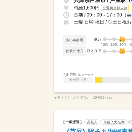
兵庫県芦屋市 / 芦屋駅
時給1,600円
交通費全額支給
長期 / 09：00～17：00
土曜 日曜 祝日 / ◇土日祝
多い年齢層
仕事の仕方
応募バロメーター
今が狙い目!
イチオシ!!
お仕事No.：
26-0627628
[ 一般派遣 ]
高収入
年齢入力任意
?
《芦屋》駅チカ/損保事