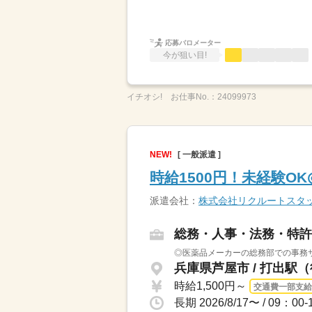
応募バロメーター
今が狙い目!
イチオシ!
お仕事No.：
24099973
NEW!
[ 一般派遣 ]
時給1500円！未経験O
派遣会社：
株式会社リクルートスタ
総務・人事・法務・特許
◎医薬品メーカーの総務部での事務サ
兵庫県芦屋市 / 打出駅
時給1,500円～
交通費一部支給