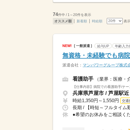
74
件中 / 1～20件を表示
表
オススメ順
新着順
時給順
NEW!
[ 一般派遣 ]
給与UP
年齢入力
無資格・未経験でも病院
派遣会社：
マンパワーグループ株式
看護助手
（業界：医療・
【仕事内容】病院での看護助手/ナー
兵庫県芦屋市 / 芦屋駅近
時給1,350円～1,550円
交通
長期 / 【時短～フルタイム勤