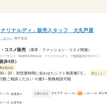
リナリナルディ」販売スタッフ 大丸芦屋
ィ・エー）
神戸支店
・コスメ販売
（業界：ファッション・コスメ関連）
ランド「MARINA RINALDI マリナリナルディ」で接客販売やサポート...
（徒歩3分）
費全額支給
1ヵ月～3ヵ月 即日〜 / 09：30～20：30営業時間に合わせたシフト制実働7.5時間 休憩1....
即日スター
日数ご相談ください ※週3～勤務相談可能
仕事の仕方