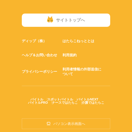
サイトトップへ
ディップ（株）
はたらこねっととは
ヘルプ＆お問い合わせ
利用規約
利用者情報の外部送信に
プライバシーポリシー
ついて
バイトル
スポットバイトル
バイトルNEXT
バイトルPRO
ナースではたらこ
介護ではたらこ
パソコン表示画面へ