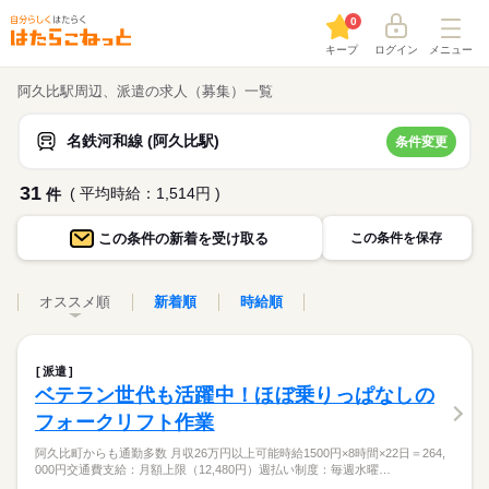
0
キープ
ログイン
メニュー
阿久比駅周辺、派遣の求人（募集）一覧
名鉄河和線 (阿久比駅)
条件変更
31
( 平均時給：1,514円 )
件
この条件の
新着を受け取る
この条件を保存
オススメ順
新着順
時給順
派遣
ベテラン世代も活躍中！ほぼ乗りっぱなしの
フォークリフト作業
阿久比町からも通勤多数 月収26万円以上可能時給1500円×8時間×22日＝264,
000円交通費支給：月額上限（12,480円）週払い制度：毎週水曜…