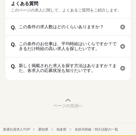
よくある質問
このページの求人に関して、よくあるご質問をご紹介します。
この条件の求人数はどのくらいありますか？
Q.
この条件のお仕事は、平均時給はいくらですか？で
Q.
きるだけ時給の高い求人を探したいです。
新しく掲載された求人を探す方法はありますか？ま
Q.
た、各求人の応募状況も知りたいです。
ページの先頭へ
派遣社員求人TOP
愛知県
知多郡
名鉄河和線・阿久比駅の一覧