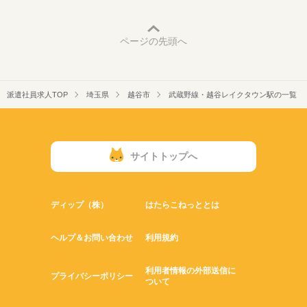
ページの先頭へ
派遣社員求人TOP
埼玉県
越谷市
武蔵野線・越谷レイクタウン駅の一覧
サイトトップへ
ディップ（株）
はたらこねっととは
ヘルプ＆お問い合わせ
利用規約
利用者情報の外部送信に
プライバシーポリシー
ついて