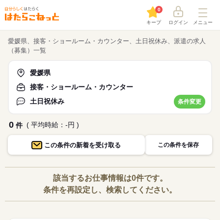
0
キープ
ログイン
メニュー
愛媛県、接客・ショールーム・カウンター、土日祝休み、派遣の求人
（募集）一覧
愛媛県
接客・ショールーム・カウンター
土日祝休み
条件変更
0
( 平均時給：-円 )
件
この条件の
新着を受け取る
この条件を保存
該当するお仕事情報は0件です。
条件を再設定し、検索してください。