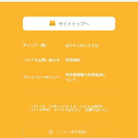
サイトトップへ
ディップ（株）
はたらこねっととは
ヘルプ＆お問い合わせ
利用規約
利用者情報の外部送信に
プライバシーポリシー
ついて
バイトル
スポットバイトル
バイトルNEXT
バイトルPRO
ナースではたらこ
介護ではたらこ
パソコン表示画面へ