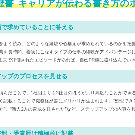
歴書
キャリアが伝わる書き方の
項で求めていることに答える
をよく読み、どのような経験や心構えが求められているのかを把
業を長時間、着実にこなすタイプの仕事の経験がアドバンテージ
工夫で評価されたエピソードがあれば、自己PR欄に盛り込んでい
アップのプロセスを見せる
積んだことで、1社目よりも2社目のほうがより高度なことができ
く記載することで職務経歴書にメリハリが生まれます。“処理できる
た”、“新人2人の育成を任された”など、ステップアップの内容を
表彰・受賞歴は積極的に記載