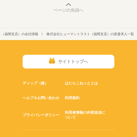
※祝日は出勤日となります
定休日：水・日曜日
ページの先頭へ
（GW・夏季・年末年始休暇有）
ト（福岡支店）の会社情報
株式会社ヒューマントラスト（福岡支店）の派遣求人一覧
サイトトップへ
ディップ（株）
はたらこねっととは
ヘルプ＆お問い合わせ
利用規約
利用者情報の外部送信に
プライバシーポリシー
ついて