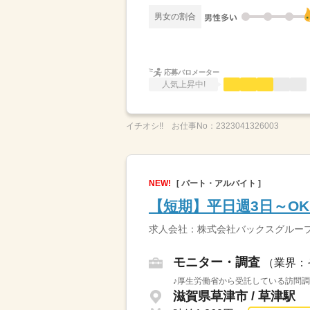
男女の割合
応募バロメーター
人気上昇中!
イチオシ!!
お仕事No：
2323041326003
NEW!
[ パート・アルバイト ]
【短期】平日週3日～O
求人会社：株式会社バックスグルー
モニター・調査
（業界：
♪厚生労働省から受託している訪問調
滋賀県草津市 / 草津駅