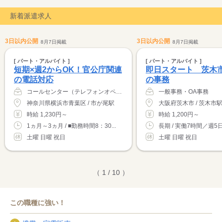
新着派遣求人
3日以内公開
3日以内公開
8月7日掲載
8月7日掲載
[ パート・アルバイト ]
[ パート・アルバイト ]
短期×週2からOK！官公庁関連
即日スタート 茨木
の電話対応
の事務
コールセンター（テレフォンオペレーター）
一般事務・OA事務
神奈川県横浜市青葉区 / 市が尾駅
時給 1,230円～
時給 1,200円～
1ヵ月～3ヵ月 / ■勤務時間8：30...
長期 / 実働7時間／週5日
土曜 日曜 祝日
土曜 日曜 祝日
（ 1 / 10 ）
この職種に強い！