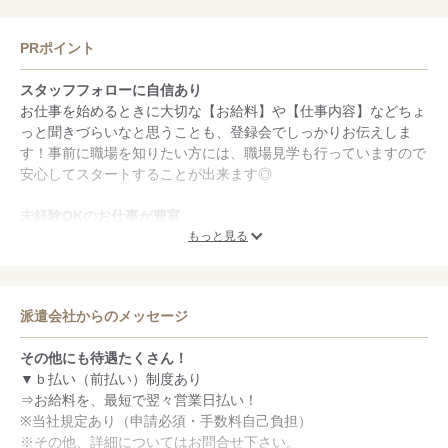
最大66％OFFになる福利厚生あり
PRポイント
※勤務条件により異なります
スタッフフォローに自信あり
お仕事を始めるときに大切な【お給料】や【仕事内容】などちょ
っと聞きづらいなと思うことも、登録会でしっかりお伝えしま
す！事前に職場を知りたい方には、職場見学も行っていますので
安心してスタートすることが出来ます◎
未経験OKのお仕事が豊富
「未経験でもチャレンジしたい」「○○駅の周辺でお仕事探してい
もっと見る
るんだよね♪」「通勤時間は30分以内じゃないと！」などなど。
あなたのご希望のお仕事＆勤務地がありましたら、『ワガママか
な？』なんて思わずに、何でもお気軽にご相談ください♪
派遣会社からのメッセージ
研修制度が充実
その他にも待遇たくさん！
研修制度があるので、未経験の方も安心してご応募いただけます
▼ｂ払い（前払い）制度あり
♪研修では、基本的な接客マナーから、お仕事に必要な知識ま
⇒お給料を、最短で翌々営業日払い！
で、初心者の方でもわかりやすい研修を行います。お仕事開始後
※当社規定あり（申請必須・手数料自己負担）
も営業担当が店舗に定期的に伺うので困ったことや分からないこ
※その他、詳細についてはお問合せ下さい。
とは、気軽に相談できますよ☆