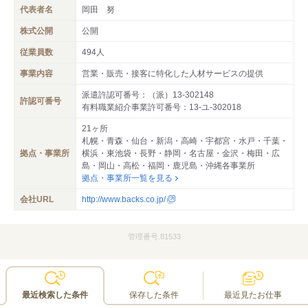
代表者名
岡田 努
株式公開
公開
従業員数
494人
事業内容
営業・販売・接客に特化した人材サービスの提供
派遣許認可番号：（派）13-302148
許認可番号
有料職業紹介事業許可番号：13-ユ-302018
21ヶ所
札幌・青森・仙台・新潟・高崎・宇都宮・水戸・千葉・
拠点・事業所
横浜・東池袋・長野・静岡・名古屋・金沢・梅田・広
島・岡山・高松・福岡・鹿児島・沖縄各事業所
拠点・事業所一覧を見る
会社URL
http://www.backs.co.jp/
管理番号.81533
最近検索した条件
保存した条件
最近見たお仕事