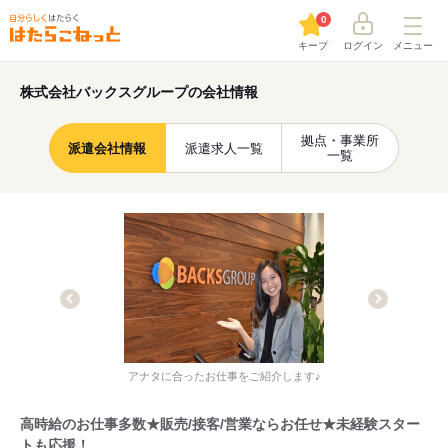
0
キープ
ログイン
メニュー
株式会社バックスグループの会社情報
拠点・事業所
派遣会社情報
派遣求人一覧
一覧
アナタに合ったお仕事をご紹介します♪
高時給のお仕事多数★販売/接客/営業ならお任せ★未経験スター
トも応援！