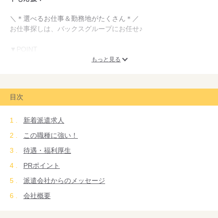
＼＊選べるお仕事＆勤務地がたくさん＊／
お仕事探しは、バックスグループにお任せ♪
▼POINT
￣￣￣￣￣
もっと見る
◇充実の教育制度♪
⇒未経験でも安心して始められるよう、
わかりやすい研修プログラムをご用意しています◎
目次
（※お仕事によって、研修がない場合もございます）
新着派遣求人
◇働きやすい職場環境
⇒社員と派遣スタッフの距離が近いので
この職種に強い！
分からないことや不安など相談しやすい環境です♪
待遇・福利厚生
勤務地や時間も選べるのも、ウレシイPOINT！
PRポイント
◇スキルアップ
派遣会社からのメッセージ
⇒今までの経験を活かして、さらにスキルアップ！
ビジネスマナーなど、”一生モノ”のスキルが身につきます♪
会社概要