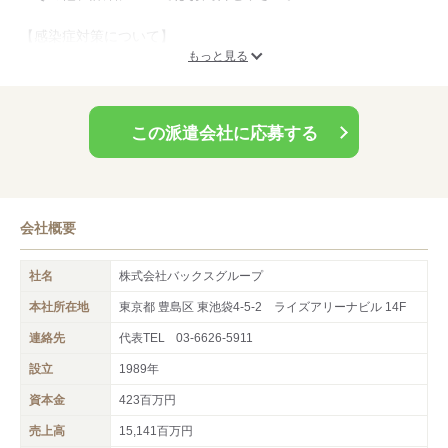
【感染症対策について】
弊社では、ご来社時の検温・消毒、マスク着用の徹底や
もっと見る
面接場所にはパーテーションを設置など、
皆様にご安心頂けるよう感染症対策に努めております。
この派遣会社に応募する
会社概要
社名
株式会社バックスグループ
本社所在地
東京都 豊島区 東池袋4-5-2 ライズアリーナビル 14F
連絡先
代表TEL
03-6626-5911
設立
1989年
資本金
423百万円
売上高
15,141百万円