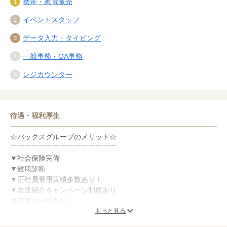
携帯・家電販売
イベントスタッフ
データ入力・タイピング
一般事務・OA事務
レジカウンター
待遇・福利厚生
☆バックスグループのメリット☆
￣￣￣￣￣￣￣￣￣￣￣￣￣￣￣
▼社会保険完備
▼健康診断
▼正社員登用実績多数あり！
▼友達紹介キャンペーン制度あり
▼充実の研修あり
▼b払い（前払い）制度（勤務後、最短2日後の振り込み）
もっと見る
▼セゾンフクリコ～映画や旅行が