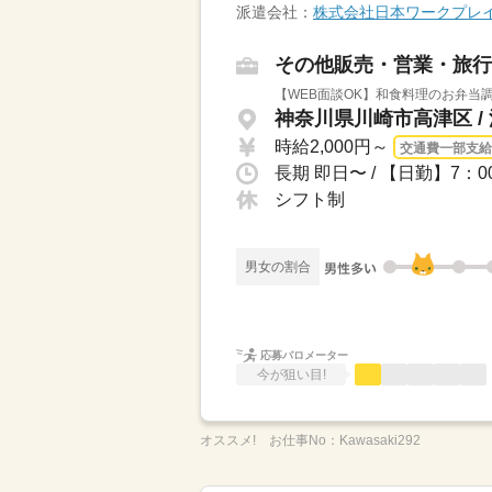
派遣会社：
株式会社日本ワークプレ
その他販売・営業・旅行
【WEB面談OK】和食料理のお弁当
神奈川県川崎市高津区 /
時給2,000円～
交通費一部支給
シフト制
男女の割合
応募バロメーター
今が狙い目!
オススメ!
お仕事No：
Kawasaki292