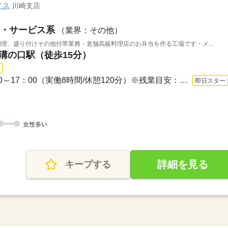
イス
川崎支店
・サービス系
（業界：その他）
調理、盛り付けその他付帯業務・老舗高級料理店のお弁当を作る工場です・メ...
 溝の口駅（徒歩15分）
長期 即日〜 / 【日勤】7：00～17：00（実働8時間/休憩120分）※残業目安：0～20h/月
即日スター
詳細を見る
キープする