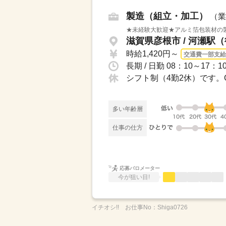
製造（組立・加工）
（業
★未経験大歓迎★アルミ箔包装材の製
滋賀県彦根市 / 河瀬駅
時給1,420円～
交通費一部支給
長期 / 日勤 08：10～17
多い年齢層
仕事の仕方
応募バロメーター
今が狙い目!
イチオシ!!
お仕事No：
Shiga0726