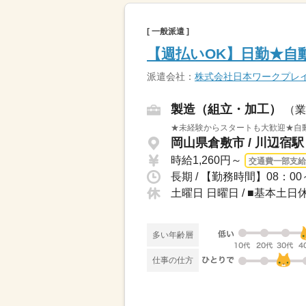
[ 一般派遣 ]
【週払いOK】日勤★自
派遣会社：
株式会社日本ワークプレ
製造（組立・加工）
（業
★未経験からスタートも大歓迎★自動
岡山県倉敷市 / 川辺宿
時給1,260円～
交通費一部支給
長期 / 【勤務時間】08：0
土曜日 日曜日 / ■基本土
多い年齢層
仕事の仕方