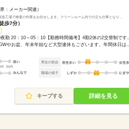
界：メーカー関連）
造工場で検査の作業をお任せします。クリーンルーム内での立ち仕事となり...
（徒歩7分）
：10夜勤 20：10～05：10【勤務時間備考】4勤2休の2交替制です..
シフト制（4勤2休）です。GWやお盆、年末年始など
男女の割合
職場の様子
詳細を見る
キープする