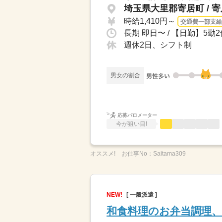
埼玉県大里郡寄居町 / 
時給1,410円～
交通費一部支給
週休2日、シフト制
男女の割合
応募バロメーター
今が狙い目!
オススメ!
お仕事No：
Saitama309
NEW!
[ 一般派遣 ]
和食料理のお弁当調理、