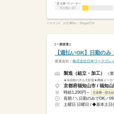
応募バロメーター
今が狙い目!
イチオシ!!
お仕事No：
Shiga0724
[ 一般派遣 ]
【週払いOK】日勤のみ
派遣会社：
株式会社日本ワークプレ
製造（組立・加工）
（業
★未経験の方も大歓迎★機械メーカー
京都府福知山市 / 福知
時給1,290円～
交通費一部支給
長期 / ＼日勤のみでOK／0
土曜日 日曜日 / ◆基本土