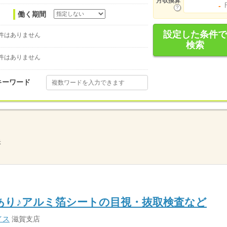
月収換算
-
働く期間
設定した条件で
件はありません
検索
件はありません
キーワード
示
あり♪アルミ箔シートの目視・抜取検査など
イス
滋賀支店