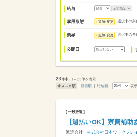
給与
雇用形態
選択中の条
追加･変更
業界
選択中の条
追加･変更
公開日
23
件中 / 1～23件を表示
表
オススメ順
新着順
時給順
[ 一般派遣 ]
【週払いOK】寮費補助
派遣会社：
株式会社日本ワークプレ