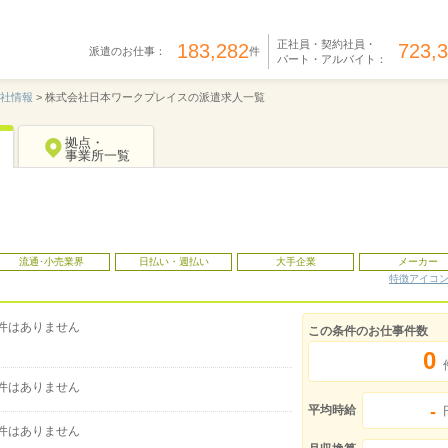
正社員・契約社員・
183,282
723,
派遣のお仕事：
件
パート・アルバイト：
社情報
>
株式会社日本ワークプレイスの派遣求人一覧
拠点・
事業所一覧
流通･小売業界
日払い・週払い
大手企業
メーカー
特徴アイコ
件はありません
この条件のお仕事件数
0
件はありません
-
平均時給
件はありません