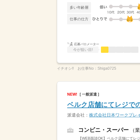
多い年齢層
仕事の仕方
応募バロメーター
今が狙い目!
イチオシ!!
お仕事No：
Shiga0725
NEW!
[ 一般派遣 ]
ベルク店舗にてレジで
派遣会社：
株式会社日本ワークプレ
コンビニ・スーパー
（業
【WEB面談OK】ベルク店舗にてレ