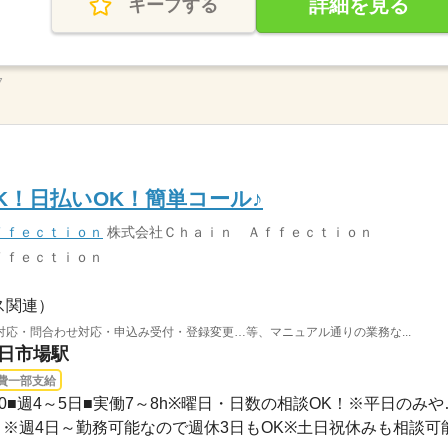
詳細を見る
キープする
7
K！日払いOK！簡単コール♪
ｆｆｅｃｔｉｏｎ
株式会社Ｃｈａｉｎ Ａｆｆｅｃｔｉｏｎ
ｆｆｅｃｔｉｏｎ
ス関連）
応・問合わせ対応・申込み受付・登録変更…等、マニュアル通りの業務な...
十日市場駅
費一部支給
3ヵ月以上 / 08：00
）※週4日～勤務可能なので週休3日もOK※土日祝休みも相談可