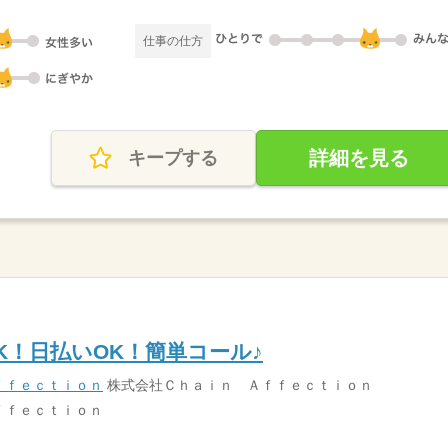
仕事の仕方
詳細を見る
キープする
K！日払いOK！簡単コール♪
ｆｆｅｃｔｉｏｎ
株式会社Ｃｈａｉｎ Ａｆｆｅｃｔｉｏｎ
ｆｆｅｃｔｉｏｎ