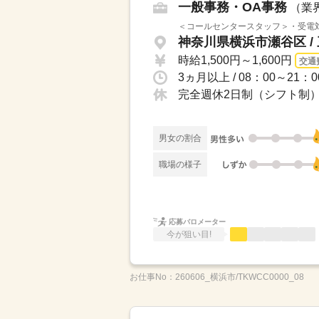
一般事務・OA事務
（業
＜コールセンタースタッフ＞・受電対
神奈川県横浜市瀬谷区 /
時給1,500円～1,600円
交通
完全週休2日制（シフト制
男女の割合
職場の様子
応募バロメーター
今が狙い目!
お仕事No：
260606_横浜市/TKWCC0000_08