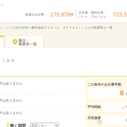
一覧
正社員・契約社員・
179,878
723,
派遣のお仕事：
件
パート・アルバイト：
ｔｉｏｎの会社情報
>
株式会社Ｃｈａｉｎ Ａｆｆｅｃｔｉｏｎの派遣求人一覧
拠点・
事業所一覧
ｔｉｏｎ
件はありません
この条件のお仕事件数
0
件はありません
-
平均時給
件はありません
月収換算
-
働く期間