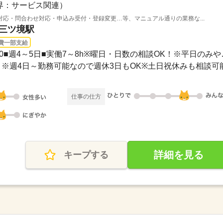
界：サービス関連）
応・問合わせ対応・申込み受付・登録変更…等、マニュアル通りの業務な...
 三ツ境駅
費一部支給
3ヵ月以上 / 08：00
）※週4日～勤務可能なので週休3日もOK※土日祝休みも相談可
仕事の仕方
詳細を見る
キープする