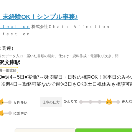
！未経験OK！シンプル事務♪
ｆｆｅｃｔｉｏｎ
株式会社Ｃｈａｉｎ Ａｆｆｅｃｔｉｏｎ
ｆｆｅｃｔｉｏｎ
ス関連）
のデータ入力・届いた書類の開封、仕分け・資料作成・電話取り次ぎ、問...
金沢文庫駅
費一部支給
3ヵ月以上 / 08：00
）※週4日～勤務可能なので週休3日もOK※土日祝休みも相談可
仕事の仕方