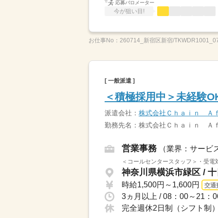
応募バロメーター
今が狙い目!
お仕事No：
260714_新宿区新宿/TKWDR1001_0
[ 一般派遣 ]
＜積極採用中＞未経験O
派遣会社：
株式会社Ｃｈａｉｎ Ａ
勤務先名：株式会社Ｃｈａｉｎ Ａ
営業事務
（業界：サービ
＜コールセンタースタッフ＞・受電対
神奈川県横浜市緑区 / 
時給1,500円～1,600円
交通
完全週休2日制（シフト制