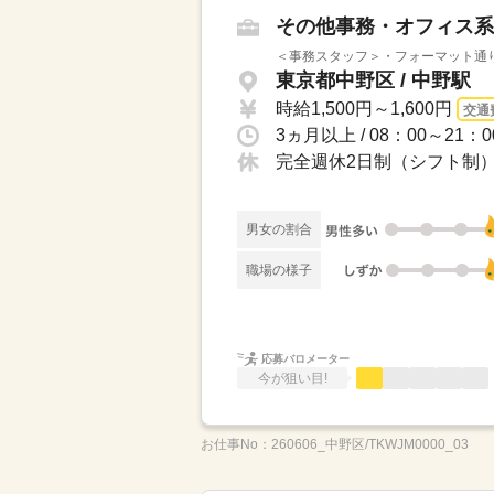
その他事務・オフィス系
＜事務スタッフ＞・フォーマット通り
東京都中野区 / 中野駅
時給1,500円～1,600円
交通
完全週休2日制（シフト制
男女の割合
職場の様子
応募バロメーター
今が狙い目!
お仕事No：
260606_中野区/TKWJM0000_03