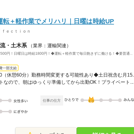
運転＋軽作業でメリハリ｜日曜は時給UP
ｆｆｅｃｔｉｏｎ
流・土木系
（業界：運輸関連）
00円！日曜日は時給1800円！◆運転＋軽作業で毎日飽きずに働ける！◆要普通...
費一部支給
9：00（休憩60分）勤務時間変更する可能性あり◆土日祝含む月15..
◆シフトによる10時スタートなので、朝はゆっくり準備してから出勤OK！プ
仕事の仕方