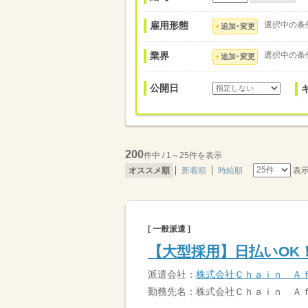
雇用形態
選択中の条
追加･変更
業界
選択中の条
追加･変更
公開日
200
件中 / 1～25件を表示
表
オススメ順
新着順
時給順
[ 一般派遣 ]
【大型採用】日払いOK
派遣会社：
株式会社Ｃｈａｉｎ Ａ
勤務先名：株式会社Ｃｈａｉｎ Ａ