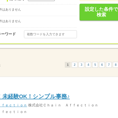
設定した条件で
件はありません
検索
件はありません
キーワード
1
2
3
4
5
6
7
8
示
！未経験OK！シンプル事務♪
ｆｆｅｃｔｉｏｎ
株式会社Ｃｈａｉｎ Ａｆｆｅｃｔｉｏｎ
ｆｆｅｃｔｉｏｎ