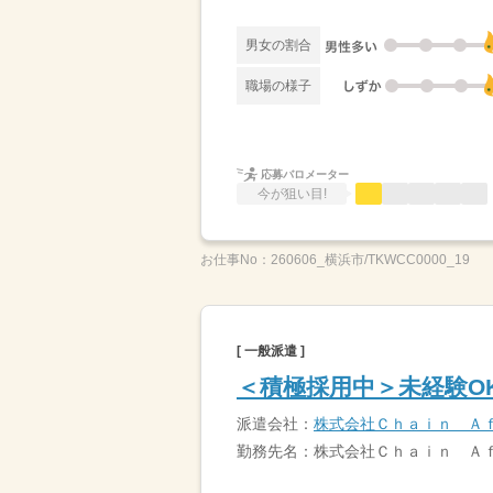
男女の割合
職場の様子
応募バロメーター
今が狙い目!
お仕事No：
260606_横浜市/TKWCC0000_19
[ 一般派遣 ]
＜積極採用中＞未経験O
派遣会社：
株式会社Ｃｈａｉｎ Ａ
勤務先名：株式会社Ｃｈａｉｎ Ａ