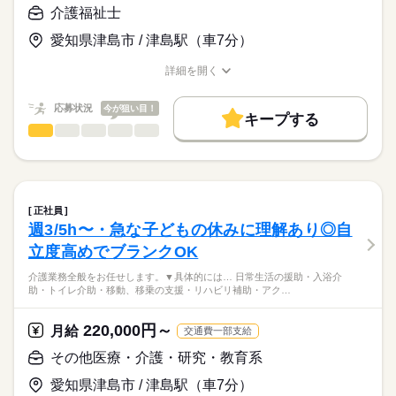
利用者様に寄り添いながら、
初めての方でも大丈夫！
介護福祉士
◆介護業界経験
続きを読む
笑顔あふれる生活を共に築く
充実した研修制度で安心して勤務を
◆介護福祉士の資格がある方
お手伝いをお願いします。
スタートできます。
続きを読む
愛知県津島市 / 津島駅（車7分）
介護福祉士の資格者が
月給
給与
資格をお持ちの方であれば
丁寧に指導してくれるので、
詳細を開く
>詳しい募集要項をすべて見る
未経験でも安心して働けます！
職種/応募資格
お仕事の特徴
給与/時間/休日
未経験者でも安心して働けます。
【試用期間】
お仕事の特徴
先輩スタッフが優しく指導
自立度の高い利用者が多く介助が苦手な方も安心。
■試用期間の有無：あり
応募状況
今が狙い目！
いたしますので、ご安心を。
基本特徴
キープする
■試用期間：3ヵ月
応募する
介護福祉士
職種
■マイカー通勤OK
■試用期間中の給与形態：変更点なし
未経験OK
40代活躍
50代活躍
60代歓迎
男性
女性
男女の割合
￣￣￣￣￣￣￣￣
■試用期間中の雇用形態：正社員
続きを読む
介護業務全般をお任せします。
募集条件
駐車場完備でマイカー通勤可能！
ひとりで
みんなで
交通費も一部支給されるので、通勤もストレス
仕事の仕方
【昇給制度】
勤務先公開
交通費
勤務地固定
主婦・主夫
▼具体的には…
続きを読む
続きを読む
フリーです。
■昇給：あり
勤務時間
日常生活の援助
正社員
就業時間・曜日
愛知県内からも通勤がしやすい
■賞与（3.8か月分/年）
・入浴介助
続きを読む
しずか
にぎやか
08：00～17：00
職場の様子
週3/5h〜・急な子どもの休みに理解あり◎自
職場です。
・トイレ介助
残20未満
家庭都合休可
09：00～18：00
【その他手当など】
医療・介護・福祉関連
業界
立度高めでブランクOK
・移動、移乗の支援
■柔軟な休暇制度
働き方・環境
■扶養手当（配偶者16,000円・子一人4,000円）
・リハビリ補助
応募資格
￣￣￣￣￣￣￣￣
介護業務全般をお任せします。▼具体的には… 日常生活の援助・入浴介
■宿直手当
・アクティビティの実施
ブランクOK
産休・育休
社会保険制度
研修制度
助・トイレ介助・移動、移乗の支援・リハビリ補助・アク…
職員数が多い為、急な子供の体調不良などでも、
休日・休暇
■住宅手当（月20,000円まで）
必須資格はございません。
など多岐にわたります。
休みやすい体制が整っています。
資格支援
禁煙・分煙
車OK
■社会保険完備
【休日】 月9日休み シフト制
■安心の労働環境
【歓迎条件】
220,000円～
介護系資格を活かし
月給
交通費一部支給
【年間休日】 107日
￣￣￣￣￣￣￣￣
■多彩なレクリエーション
【交通費備考】
◆初任者研修の資格をお持ちの方
利用者様に寄り添いながら、
【休暇】 年末年始休暇：2日（1/1-2）
初めての方でも大丈夫！
￣￣￣￣￣￣￣￣￣￣￣￣
その他医療・介護・研究・教育系
■交通費一部支給
◆介護業界経験
続きを読む
笑顔あふれる生活を共に築く
充実した研修制度で安心して勤務を
余暇活動支援やレクリエーション補助も充実。
■マイカー通勤可
◆介護福祉士の資格がある方
お手伝いをお願いします。
スタートできます。
続きを読む
愛知県津島市 / 津島駅（車7分）
利用者様と楽しい時間を共有しながら、
■駐車場500円/月