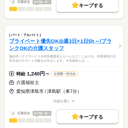
■試用期間の有無：あり
￣￣￣￣￣￣￣￣
応募状況
今が狙い目！
いたしますので、ご安心を。
基本特徴
キープする
■試用期間：3ヵ月
評価項目が明確化されており、
応募する
介護福祉士
職種
■マイカー通勤OK
■試用期間中の給与形態：変更点なし
未経験OK
40代活躍
50代活躍
60代歓迎
男性
女性
男女の割合
キャリアアップにつなげることもできます。
￣￣￣￣￣￣￣￣
■試用期間中の雇用形態：正社員
続きを読む
介護業務全般をお任せします。
募集条件
駐車場完備でマイカー通勤可能！
■挑戦できる環境
ひとりで
みんなで
交通費も一部支給されるので、通勤もストレス
仕事の仕方
【昇給制度】
勤務先公開
交通費
勤務地固定
主婦・主夫
￣￣￣￣￣￣￣￣
▼具体的には…
続きを読む
続きを読む
フリーです。
■昇給：あり
勤務時間
デイサービス・グループホーム・居宅など
日常生活の援助
パート・アルバイト
就業時間・曜日
愛知県内からも通勤がしやすい
■賞与（3.8か月分/年）
様々な事業を展開しているため、
・入浴介助
続きを読む
しずか
にぎやか
08：00～17：00
職場の様子
プライベート優先OK◎週3日×1日5h～/ブラ
職場です。
新しい分野への挑戦もしやすい環境です！
・トイレ介助
残20未満
家庭都合休可
09：00～18：00
【その他手当など】
医療・介護・福祉関連
業界
ンクOKの介護スタッフ
※実績多数
・移動、移乗の支援
■柔軟な休暇制度
働き方・環境
■扶養手当（配偶者16,000円・子一人4,000円）
・リハビリ補助
応募資格
￣￣￣￣￣￣￣￣
施設内（デイサービスや特別養護老人ホームなど）における、利用者様の日
■宿直手当
・アクティビティの実施
ブランクOK
産休・育休
社会保険制度
研修制度
常生活のサポート全般をお任せします。▼具体的には……
職員数が多い為、急な子供の体調不良などでも、
休日・休暇
■住宅手当（月20,000円まで）
＜必須＞
など多岐にわたります。
休みやすい体制が整っています。
資格支援
禁煙・分煙
車OK
■社会保険完備
◆初任者研修の資格をお持ちの方
【休日】 月9日休み シフト制
■安心の労働環境
1,240円～
介護系資格を活かし
時給
交通費一部支給
【年間休日】 107日
￣￣￣￣￣￣￣￣
■多彩なレクリエーション
【交通費備考】
＜これが出来れば即戦力＞
利用者様に寄り添いながら、
【休暇】 年末年始休暇：2日（1/1-2）
初めての方でも大丈夫！
￣￣￣￣￣￣￣￣￣￣￣￣
介護福祉士
■交通費一部支給
◆介護業界経験
続きを読む
笑顔あふれる生活を共に築く
充実した研修制度で安心して勤務を
余暇活動支援やレクリエーション補助も充実。
■マイカー通勤可
◆介護福祉士の資格がある方
お手伝いをお願いします。
スタートできます。
続きを読む
愛知県津島市 / 津島駅（車7分）
利用者様と楽しい時間を共有しながら、
■駐車場500円/月
介護福祉士の資格者が
やりがいを感じられる仕事環境です。
時給
給与
資格をお持ちの方であれば
丁寧に指導してくれるので、
詳細を開く
>詳しい募集要項をすべて見る
未経験でも安心して働けます！
職種/応募資格
お仕事の特徴
給与/時間/休日
未経験者でも安心して働けます。
【試用期間】
お仕事の特徴
■明確な評価制度
先輩スタッフが優しく指導
自立度の高い利用者が多く介助が苦手な方も安心。
■試用期間の有無：あり
￣￣￣￣￣￣￣￣
応募状況
今が狙い目！
いたしますので、ご安心を。
基本特徴
キープする
■試用期間：3ヵ月
評価項目が明確化されており、
応募する
介護福祉士
職種
■マイカー通勤OK
■試用期間中の雇用形態：変更なし
新卒・第二
40代活躍
50代活躍
60代歓迎
男性
女性
男女の割合
キャリアアップにつなげることもできます。
￣￣￣￣￣￣￣￣
■試用期間中の給与形態：変更なし
続きを読む