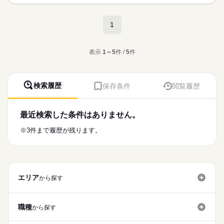
施設内（デイサービスや特別養護老人ホームなど）における、
募集条件
駐車場完備でマイカー通勤可能！
■挑戦できる環境
利用者様の日常生活のサポート全般をお任せします。
ひとりで
みんなで
交通費も一部支給されるので、通勤もストレス
仕事の仕方
【給与備考】
勤務先公開
交通費
主婦・主夫
￣￣￣￣￣￣￣￣
続きを読む
続きを読む
1
フリーです。
時間数に応じ年一回賞与あり 資格に応じ加算あり
長期
期間・時間
デイサービス・グループホーム・居宅など
▼具体的には…
就業時間・曜日
愛知県内からも通勤がしやすい
通勤手当一部支給
様々な事業を展開しているため、
日常生活の援助： 入浴やトイレの介助、移動・移乗のサポート
続きを読む
しずか
にぎやか
08：00～18：00
職場の様子
職場です。
新しい分野への挑戦もしやすい環境です！
リハビリ補助： 機能訓練のちょっとしたお手伝い（自立度の高
残20未満
1日7h以下
扶養内
Wワーク可
週2・3日
【交通費備考】
医療・介護・福祉関連
表示
1～5
件 /
5
件
業界
※実績多数
い方が多いです！）
シフト勤務
■柔軟な休暇制度
■交通費一部支給
レクリエーションの実施： 利用者様と一緒に季節のイベントや
応募資格
祝日
￣￣￣￣￣￣￣￣
休日・休暇
■マイカー通勤可
アクティビティを楽しみます。
働き方・環境
職員数が多い為、急な子供の体調不良などでも、
■駐車場500円/月
＜必須＞
週2日以上の出勤～大歓迎です！
検索履歴
保存条件
閲覧履歴
休みやすい体制が整っています。
ブランクOK
産休・育休
禁煙・分煙
バイク自転車
◆初任者研修の資格をお持ちの方
★最初は先輩スタッフがマンツーマンで丁寧に仕事の流れをお教
■安心の労働環境
えします。まずは利用者様にお名前を覚えてもらい、笑顔でお
車OK
￣￣￣￣￣￣￣￣
＜これが出来れば即戦力＞
話しすることから始めていきましょう！
ブランク・実務未経験の方も大歓迎！充実の研修制度があり、
最近検索した条件はありません。
■多彩なレクリエーション
◆介護業界経験
続きを読む
介護福祉士の先輩が丁寧に指導します。自立度の高い利用者様
￣￣￣￣￣￣￣￣￣￣￣￣
◆介護福祉士の資格がある方
が多く、体に負担の大きい介助が少なめなのも、久しぶりの復
続きを読む
※3件まで履歴が残ります。
余暇活動支援やレクリエーション補助も充実。
職には安心です。
利用者様と楽しい時間を共有しながら、
時給
給与
>詳しい募集要項をすべて見る
やりがいを感じられる仕事環境です。
■マイカー通勤OK
【試用期間】
お仕事の特徴
￣￣￣￣￣￣￣￣
■試用期間の有無：あり
■明確な評価制度
基本特徴
格安駐車場完備でマイカー通勤可！交通費も一部支給で通勤ス
■試用期間：3ヵ月
エリア
￣￣￣￣￣￣￣￣
から探す
応募する
トレスフリーです。津島市内やあま市など愛知県内から通いや
■試用期間中の雇用形態：変更なし
新卒・第二
40代活躍
50代活躍
60代歓迎
評価項目が明確化されており、
すく、お仕事帰りの買い物にも便利です。
■試用期間中の給与形態：変更なし
続きを読む
キャリアアップにつなげることもできます。
募集条件
職種
から探す
■柔軟な休暇制度
【給与備考】
勤務先公開
交通費
主婦・主夫
■挑戦できる環境
続きを読む
￣￣￣￣￣￣￣￣
時間数に応じ年一回賞与あり 資格に応じ加算あり
長期
期間・時間
￣￣￣￣￣￣￣￣