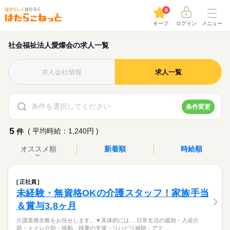
0
キープ
ログイン
メニュー
社会福祉法人愛燦会の求人一覧
求人会社情報
求人一覧
条件を選択してください
条件変更
5
( 平均時給：1,240円 )
件
オススメ順
新着順
時給順
正社員
未経験・無資格OKの介護スタッフ！家族手当
＆賞与3.8ヶ月
介護業務全般をお任せします。▼具体的には… 日常生活の援助・入浴介
助・トイレ介助・移動、移乗の支援・リハビリ補助・アク…