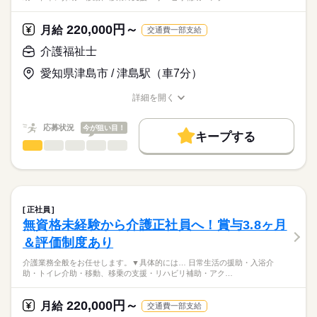
220,000円～
月給
交通費一部支給
介護福祉士
愛知県津島市 / 津島駅（車7分）
詳細を開く
職種/応募資格
お仕事の特徴
給与/時間/休日
応募状況
今が狙い目！
キープする
介護福祉士
職種
男性
女性
男女の割合
介護業務全般をお任せします。
ひとりで
みんなで
仕事の仕方
▼具体的には…
続きを読む
日常生活の援助
正社員
・入浴介助
続きを読む
しずか
にぎやか
職場の様子
無資格未経験から介護正社員へ！賞与3.8ヶ月
・トイレ介助
医療・介護・福祉関連
業界
＆評価制度あり
・移動、移乗の支援
・リハビリ補助
応募資格
介護業務全般をお任せします。▼具体的には… 日常生活の援助・入浴介
・アクティビティの実施
助・トイレ介助・移動、移乗の支援・リハビリ補助・アク…
必須資格はございません。
など多岐にわたります。
■安心の労働環境
【歓迎条件】
220,000円～
介護系資格を活かし
月給
交通費一部支給
￣￣￣￣￣￣￣￣
◆初任者研修の資格をお持ちの方