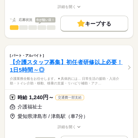
介護福祉士の資格者が
やりがいを感じられる仕事環境です。
月給
給与
資格をお持ちの方であれば
丁寧に指導してくれるので、
詳細を開く
>詳しい募集要項をすべて見る
未経験でも安心して働けます！
職種/応募資格
お仕事の特徴
給与/時間/休日
未経験者でも安心して働けます。
【試用期間】
お仕事の特徴
■明確な評価制度
先輩スタッフが優しく指導
自立度の高い利用者が多く介助が苦手な方も安心。
■試用期間の有無：あり
￣￣￣￣￣￣￣￣
応募状況
今が狙い目！
いたしますので、ご安心を。
基本特徴
キープする
■試用期間：3ヵ月
評価項目が明確化されており、
応募する
その他医療・介護・研究・教育系
職種
■マイカー通勤OK
■試用期間中の給与形態：変更点なし
未経験OK
20代活躍
40代活躍
50代活躍
60代歓迎
男性
女性
男女の割合
キャリアアップにつなげることもできます。
￣￣￣￣￣￣￣￣
■試用期間中の雇用形態：正社員
続きを読む
介護業務全般をお任せします。
募集条件
駐車場完備でマイカー通勤可能！
■挑戦できる環境
ひとりで
みんなで
交通費も一部支給されるので、通勤もストレス
仕事の仕方
【昇給制度】
勤務先公開
交通費
勤務地固定
主婦・主夫
￣￣￣￣￣￣￣￣
▼具体的には…
続きを読む
続きを読む
フリーです。
■昇給：あり
勤務時間
デイサービス・グループホーム・居宅など
日常生活の援助
パート・アルバイト
就業時間・曜日
愛知県内からも通勤がしやすい
■賞与（3.8か月分/年）
様々な事業を展開しているため、
・入浴介助
続きを読む
しずか
にぎやか
08：00～17：00
職場の様子
【介護スタッフ募集】初任者研修以上必要！
職場です。
新しい分野への挑戦もしやすい環境です！
・トイレ介助
残20未満
家庭都合休可
09：00～18：00
【その他手当など】
医療・介護・福祉関連
業界
1日5時間～◎
※実績多数
・移動、移乗の支援
■柔軟な休暇制度
働き方・環境
■扶養手当（配偶者16,000円・子一人4,000円）
・リハビリ補助
応募資格
￣￣￣￣￣￣￣￣
介護業務全般をお任せします。▼具体的には… 日常生活の援助・入浴介
■宿直手当
・アクティビティの実施
ブランクOK
産休・育休
社会保険制度
研修制度
助・トイレ介助・移動、移乗の支援・リハビリ補助・アク…
職員数が多い為、急な子供の体調不良などでも、
休日・休暇
■住宅手当（月20,000円まで）
【必須資格】
など多岐にわたります。
休みやすい体制が整っています。
資格支援
禁煙・分煙
車OK
■社会保険完備
◆初任者研修の資格をお持ちの方
【休日】 月9日休み シフト制
■安心の労働環境
1,240円～
介護系資格を活かし
時給
交通費一部支給
【年間休日】 107日
￣￣￣￣￣￣￣￣
■多彩なレクリエーション
【交通費備考】
【歓迎条件】
利用者様に寄り添いながら、
【休暇】 年末年始休暇：2日（1/1-2）
初めての方でも大丈夫！
￣￣￣￣￣￣￣￣￣￣￣￣
介護福祉士
■交通費一部支給
◆介護業界経験
続きを読む
笑顔あふれる生活を共に築く
充実した研修制度で安心して勤務を
余暇活動支援やレクリエーション補助も充実。
■マイカー通勤可
◆介護福祉士の資格がある方
お手伝いをお願いします。
スタートできます。
続きを読む
愛知県津島市 / 津島駅（車7分）
利用者様と楽しい時間を共有しながら、
■駐車場500円/月
介護福祉士の資格者が
やりがいを感じられる仕事環境です。
月給
給与
資格をお持ちの方であれば
丁寧に指導してくれるので、
詳細を開く
>詳しい募集要項をすべて見る
未経験でも安心して働けます！
職種/応募資格
お仕事の特徴
給与/時間/休日
未経験者でも安心して働けます。
【試用期間】
お仕事の特徴
■明確な評価制度
先輩スタッフが優しく指導
自立度の高い利用者が多く介助が苦手な方も安心。