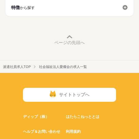
就業時間・曜日
「1日5h～・週3日◎」で家庭優先の働き方が可能！職員数が多
通勤手当一部支給
デイサービス・グループホーム・居宅など
特徴
08：00～18：00
から探す
くチームワーク抜群なため、急な子どもの体調不良や学校行事
様々な事業を展開しているため、
残20未満
1日7h以下
扶養内
Wワーク可
週2・3日
でも、お互いカバーし合って休みやすい体制です。
【交通費備考】
新しい分野への挑戦もしやすい環境です！
シフト勤務
■交通費一部支給
※実績多数
祝日
■多彩なレクリエーション
休日・休暇
■マイカー通勤可
働き方・環境
￣￣￣￣￣￣￣￣￣￣￣￣
■駐車場500円/月
週2日以上の出勤で大歓迎です！
イベント等を通じて利用者様と笑顔の時間を共有し、やりがい
ブランクOK
産休・育休
禁煙・分煙
バイク自転車
を感じられます。
ページの先頭へ
車OK
■明確な評価＆挑戦できる環境
￣￣￣￣￣￣￣￣￣￣￣￣￣￣
明確な評価でパートでも年1回賞与あり！多彩な事業を展開して
派遣社員求人TOP
社会福祉法人愛燦会の求人一覧
いるため、将来的な新分野への挑戦も応援します。
サイトトップへ
ディップ（株）
はたらこねっととは
ヘルプ＆お問い合わせ
利用規約