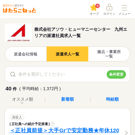
0
キープ
ログイン
メニュー
株式会社アソウ・ヒューマニーセンター 九州エ
リアの派遣社員求人一覧
拠点・事業所
派遣会社情報
派遣求人一覧
一覧
条件を選択してください
条件変更
40
( 平均時給：1,372円 )
件
オススメ順
新着順
時給順
高収入
正社員への紹介予定派遣
?
＜正社員前提＞大手Grで安定勤務★年休120