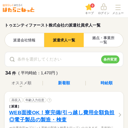
0
キープ
ログイン
メニュー
トゥエンティファースト株式会社の派遣社員求人一覧
拠点・事業所
派遣会社情報
派遣求人一覧
一覧
条件を選択してください
条件変更
34
( 平均時給：1,470円 )
件
オススメ順
新着順
時給順
高収入
年齢入力任意
?
派遣
WEB面接OK！寮完備/引っ越し費用全額負担
◎電子製品の製造・検査
≪仕事内容≫プリント基板の製造と検査を行っていただきます。具体的に