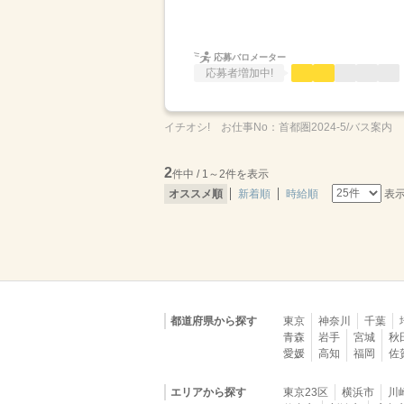
応募バロメーター
応募者増加中!
イチオシ!
お仕事No：
首都圏2024-5/バス案内
2
件中 / 1～2件を表示
表
オススメ順
新着順
時給順
都道府県から探す
東京
神奈川
千葉
青森
岩手
宮城
秋
愛媛
高知
福岡
佐
エリアから探す
東京23区
横浜市
川