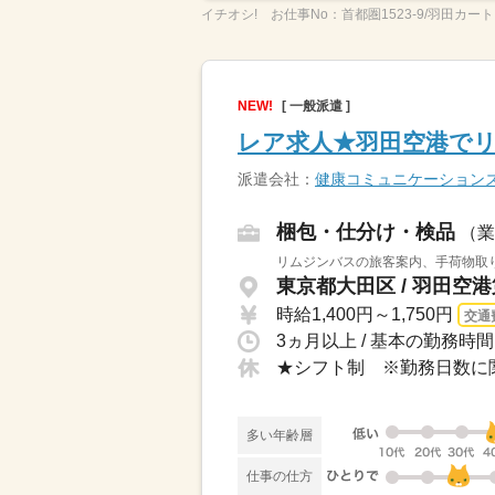
イチオシ!
お仕事No：
首都圏1523-9/羽田カート
NEW!
[ 一般派遣 ]
レア求人★羽田空港でリ
派遣会社：
健康コミュニケーション
梱包・仕分け・検品
（業
リムジンバスの旅客案内、手荷物取り
東京都大田区 / 羽田空
時給1,400円～1,750円
交通
3ヵ月以上 / 基本の勤務時間
★シフト制 ※勤務日数に
多い年齢層
仕事の仕方