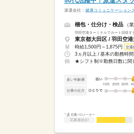
50代活躍中！派遣スタ
派遣会社：
健康コミュニケーション
梱包・仕分け・検品
（業
羽田空港ターミナルでカート回収する
東京都大田区 / 羽田空
時給1,500円～1,875円
交通
3ヵ月以上 / 基本の勤務時間
★シフト制※勤務日数に関
多い年齢層
仕事の仕方
応募バロメーター
応募者続出!