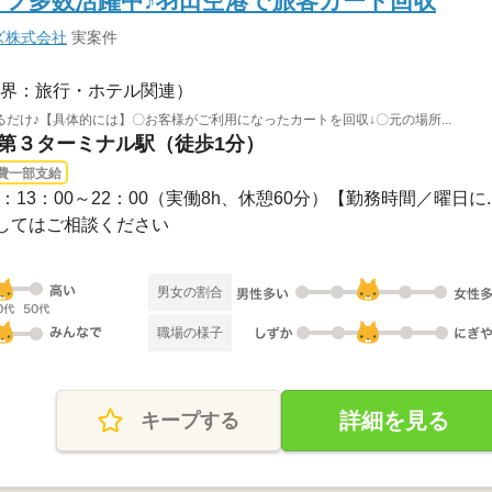
ッフ多数活躍中♪羽田空港で旅客カート回収
ズ株式会社
実案件
界：旅行・ホテル関連）
だけ♪【具体的には】〇お客様がご利用になったカートを回収↓〇元の場所...
港第３ターミナル駅（徒歩1分）
費一部支給
：13：00～22：00（実働8h、休憩60分）【勤務時間／曜日に..
してはご相談ください
男女の割合
職場の様子
詳細を見る
キープする