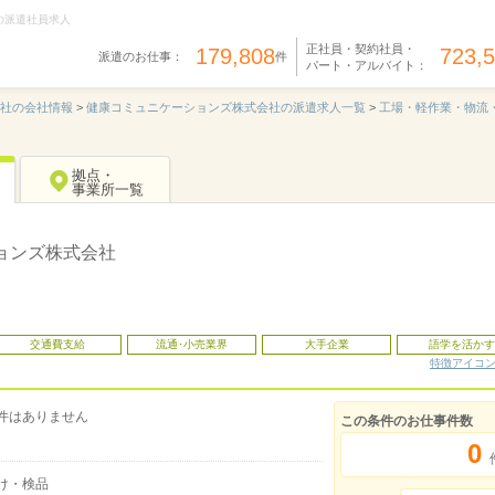
の派遣社員求人
正社員・契約社員・
179,808
723,
派遣のお仕事：
件
パート・アルバイト：
社の会社情報
>
健康コミュニケーションズ株式会社の派遣求人一覧
>
工場・軽作業・物流
拠点・
事業所一覧
ョンズ株式会社
交通費支給
流通･小売業界
大手企業
語学を活かす
特徴アイコ
件はありません
この条件のお仕事件数
0
け・検品