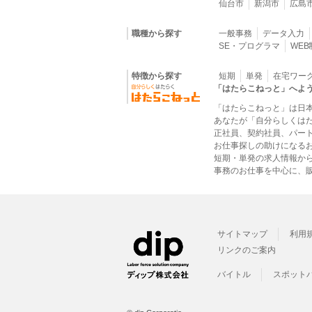
仙台市
新潟市
広島
職種から探す
一般事務
データ入力
SE・プログラマ
WE
特徴から探す
短期
単発
在宅ワー
「はたらこねっと」へよ
「はたらこねっと」は日
あなたが「自分らしくは
正社員、契約社員、パー
お仕事探しの助けになる
短期・単発の求人情報か
事務のお仕事を中心に、販
サイトマップ
利用
リンクのご案内
バイトル
スポット