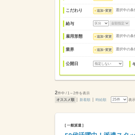
こだわり
選択中の条
追加･変更
給与
雇用形態
選択中の条
追加･変更
業界
選択中の条
追加･変更
公開日
2
件中 / 1～2件を表示
表
オススメ順
新着順
時給順
[ 一般派遣 ]