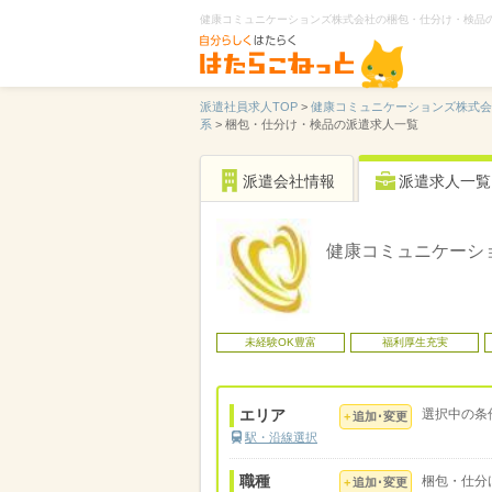
健康コミュニケーションズ株式会社の梱包・仕分け・検品
派遣社員求人TOP
>
健康コミュニケーションズ株式会
系
>
梱包・仕分け・検品の派遣求人一覧
派遣会社情報
派遣求人一覧
健康コミュニケーシ
未経験OK豊富
福利厚生充実
エリア
選択中の条
追加･変更
駅・沿線選択
職種
梱包・仕分
追加･変更