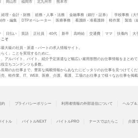
市
岡山市
福岡市
北九州市
熊本市
経理・会計・財務
総務・人事・法務
金融事務（銀行・証券）
学校事務（大
B制作・編集
DTPオペレーター
医療事務
看護師・准看護師
軽作業
製造（
ク
日払い
英語
正社員
40代
新卒
高時給
交通費
ママ
扶養内
大
うこそ
本最大級の社員・派遣・パートの求人情報サイト。
たらく」ことを実現するために、
ト、アルバイト、バイト、紹介予定派遣など幅広い雇用形態のお仕事情報をまとめて
お役立ちコンテンツも多数。
ら長期のお仕事まで、豊富な掲載情報からあなたにピッタリのお仕事を見つけてくだ
売、軽作業、IT、WEB、医療、介護、看護、工場のお仕事まで様々なお仕事を掲
規約
プライバシーポリシー
利用者情報の外部送信について
ヘルプ＆
バイトル
バイトルNEXT
バイトルPRO
ナースではたらこ
介護