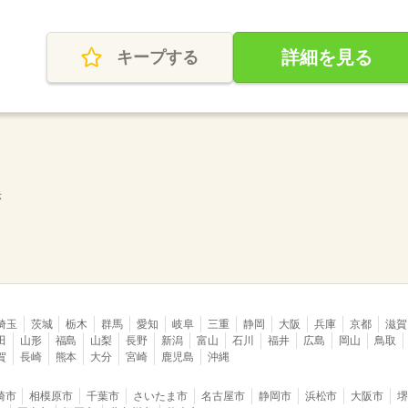
詳細を見る
キープする
示
埼玉
茨城
栃木
群馬
愛知
岐阜
三重
静岡
大阪
兵庫
京都
滋賀
田
山形
福島
山梨
長野
新潟
富山
石川
福井
広島
岡山
鳥取
賀
長崎
熊本
大分
宮崎
鹿児島
沖縄
崎市
相模原市
千葉市
さいたま市
名古屋市
静岡市
浜松市
大阪市