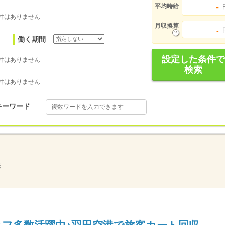
-
平均時給
件はありません
月収換算
-
働く期間
設定した条件で
件はありません
検索
件はありません
キーワード
示