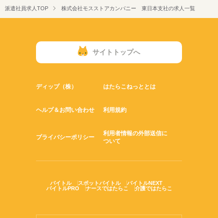
多くのアルバイトスタッフが利用しています。
実働時間：1日あたり最大8時間
派遣社員求人TOP
株式会社モスストアカンパニー 東日本支社の求人一覧
平均所定労働時間：1か月あたり160時間
※週5日、1日8時間勤務の場合
※所定労働時間はシフトにより変動
サイトトップへ
ディップ（株）
はたらこねっととは
ヘルプ＆お問い合わせ
利用規約
利用者情報の外部送信に
プライバシーポリシー
ついて
バイトル
スポットバイトル
バイトルNEXT
バイトルPRO
ナースではたらこ
介護ではたらこ