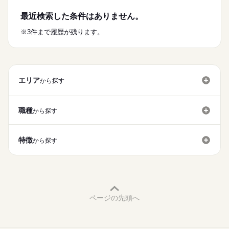
はじめての方でも不安なく独り立ちできるよう
◆扶養控除内勤務OK
【キッチン業務】
環境整備に力を入れています。
最近検索した条件はありません。
◆面接時の履歴書不要
続きを読む
・ハンバーガーの調理
・ポテトやチキンをフライヤーで揚げる
まずは、仕事のイメージをつかんでいただくために
続きを読む
※3件まで履歴が残ります。
モスストアカンパニーでは
・仕込み（トマトやレタスのカットなど）
説明会（オリエンテーション）を開催。
学生、主ふ、フリーター、シニア、外国籍の方など
時給
給与
・キッチンの清掃
会社で決められているルールや就業規則など
>詳しい募集要項をすべて見る
幅広いスタッフが活躍しています。
など
細かな部分も含めてご説明します。
【給与備考】
お仕事の特徴
時給1,230円以上
【ひとつでも当てはまればぜひ】
少しずつできることを増やしていくのがモス流。
基本特徴
次に初期トレーニング。
エリア
・はじめてのアルバイト
から探す
応募する
あれもこれも一気に教えることはないのでご安心ください。
経験が豊富な店長またはマネジャーが担当し、
未経験OK
40代活躍
50代活躍
60代歓迎
・久しぶりの仕事復帰
責任をもってレクチャーしていきます。
続きを読む
・大手の企業で安心して働きたい
募集条件
新人さんの様子には常に気を配っていますし、
◆昇給あり
・ライフスタイルにあわせて働きたい
職種
から探す
ちょっとしたことでも気軽に質問してくださいね。
年に2回昇給のチャンスあり！頑張りをしっかり評価していま
勤務先公開
交通費
主婦・主夫
学生歓迎
履歴書不要
続きを読む
す。
長期
期間・時間
※高校生はごめんなさい
就業時間・曜日
その後は、実務を通じながら
特徴
8：00～14：00
から探す
少しずつできることを増やしていきます。
◆22時以降は時給25％アップ
残業なし
1日4h以下
1日7h以下
扶養内
Wワーク可
11：00～17：00
その間も、周りのスタッフがしっかりサポート。
上記の時間帯で週2日、4時間以上
週2・3日
週4日
家庭都合休可
シフト勤務
◆前払い制度あり
勤務できる方
さらに、勤務中にさっと確認できる
申請をした日の翌日に受け取り可能！
働き方・環境
続きを読む
ポケットサイズのマニュアルや
（当月働いた分の50％まで）
土・日・祝のみ大歓迎！！
細かな作業手順も分かる
ブランクOK
社会保険制度
研修制度
週払い
※時間や曜日はお気軽にご相談ください♪
動画マニュアルも完備。
ページの先頭へ
【交通費備考】
禁煙・分煙
まかない
休日・休暇
店舗規定内支給
休憩時間：6時間以上の勤務→45分
どんな方でも安心して始められる。
◆有給休暇制度あり
8時間以上の勤務→60分
そんな環境がモスの自慢のひとつです。