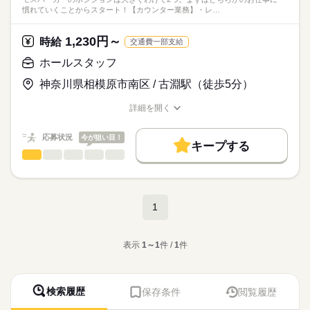
慣れていくことからスタート！【カウンター業務】・レ…
1,230円～
時給
交通費一部支給
ホールスタッフ
神奈川県相模原市南区 / 古淵駅（徒歩5分）
詳細を開く
職種/応募資格
お仕事の特徴
給与/時間/休日
応募状況
今が狙い目！
キープする
ホールスタッフ
職種
男性
女性
男女の割合
モスバーガーのポジションは大きくわけて2つ。
まずはどちらかのお仕事に
ひとりで
みんなで
仕事の仕方
慣れていくことからスタート！
続きを読む
1
【カウンター業務】
続きを読む
しずか
にぎやか
職場の様子
・レジ
流通・小売関連
表示
1～1
件 /
1
件
業界
・ドリンクづくり
・デザートなどのサイドメニューの調理
応募資格
・お客さまのもとへ商品提供
◆未経験OK
・フロアの清掃
検索履歴
保存条件
閲覧履歴
（8～9割は未経験スタート）
など
9割が未経験スタートのモスでは、
◆Wワーク・副業OK