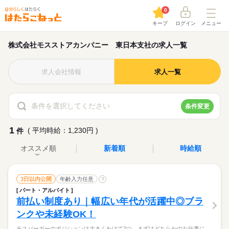
0
キープ
ログイン
メニュー
株式会社モスストアカンパニー 東日本支社の求人一覧
求人会社情報
求人一覧
条件を選択してください
条件変更
1
( 平均時給：1,230円 )
件
オススメ順
新着順
時給順
3日以内公開
年齢入力任意
?
パート・アルバイト
前払い制度あり｜幅広い年代が活躍中◎ブラ
ンクや未経験OK！
モスバーガーのポジションは大きくわけて2つ。まずはどちらかのお仕事に