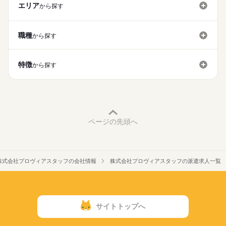
募集条件
エリア
から探す
応募する
もし気になった部分があればお気軽にご相談ください。
即日スタート
主婦・主夫
外国人/留学生
続きを読む
ご応募お待ちしております！
長期
期間・時間
就業時間・曜日
職種
から探す
［勤務時間］
残業なし
家庭都合休可
08：30～16：30
働き方・環境
特徴
［勤務条件］
から探す
ブランクOK
バイク自転車
車OK
・フルタイム勤務
続きを読む
・残業：ほぼ０！
・土日休み祝日は出勤
土曜 日曜
休日・休暇
ページの先頭へ
株式会社プロヴィアスタッフの会社情報
株式会社プロヴィアスタッフの派遣求人一覧
サイトトップへ