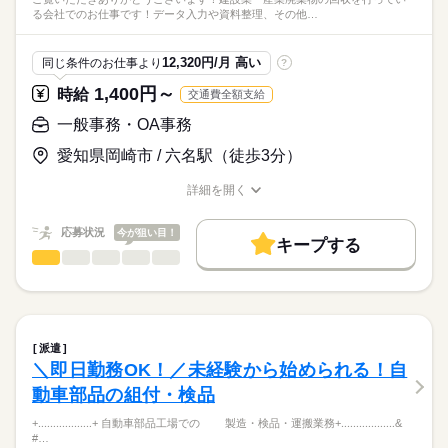
る会社でのお仕事です！データ入力や資料整理、その他…
12,320円/月 高い
同じ条件のお仕事より
?
1,400円～
時給
交通費全額支給
一般事務・OA事務
愛知県岡崎市 / 六名駅（徒歩3分）
詳細を開く
職種/応募資格
お仕事の特徴
給与/時間/休日
応募状況
今が狙い目！
キープする
一般事務・OA事務
職種
男性
女性
男女の割合
ご覧いただきありがとうございます！
ひとりで
みんなで
仕事の仕方
建設業・産業廃棄物の回収を行っている会社でのお仕事です！
続きを読む
データ入力や資料整理、その他事務作業全般をお任せします。
派遣
続きを読む
しずか
にぎやか
職場の様子
＼即日勤務OK！／未経験から始められる！自
建築・土木・不動産関連
業界
動車部品の組付・検品
▼業務内容は・・・？
￣￣V￣￣￣￣￣￣￣
応募資格
+‥‥‥‥‥‥‥‥‥+ 自動車部品工場での 製造・検品・運搬業務+‥‥‥‥‥‥‥‥‥&
・データ入力作業や資料整理
#…
［必須条件］
・その他事務作業全般