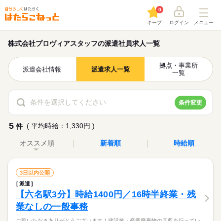
0
キープ
ログイン
メニュー
株式会社プロヴィアスタッフの派遣社員求人一覧
拠点・事業所
派遣会社情報
派遣求人一覧
一覧
条件を選択してください
条件変更
5
( 平均時給：1,330円 )
件
オススメ順
新着順
時給順
3日以内公開
派遣
【六名駅3分】時給1400円／16時半終業・残
業なしの一般事務
ご覧いただきありがとうございます！建設業・産業廃棄物の回収を行ってい