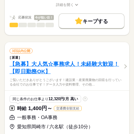
検査経験者
時給
給与
・マイカーやバイクでの通勤も歓迎
詳細を開く
>詳しい募集要項をすべて見る
職種/応募資格
お仕事の特徴
給与/時間/休日
【給与備考】
お仕事の特徴
もし気になった部分があればお気軽にご相談ください。
最大3ヶ月の試用期間あり（時給1250円）
応募状況
今が狙い目！
ご応募お待ちしております！
基本特徴
キープする
応募する
梱包・仕分け・検品
職種
新卒・第二
40代活躍
50代活躍
男性
女性
男女の割合
長期
期間・時間
ご覧いただきありがとうございます！
募集条件
08：00～17：00
ひとりで
みんなで
仕事の仕方
即日スタート
自動車部品工場のお仕事です！
続きを読む
［勤務時間］
続きを読む
主に、製造・検品・運搬業務となります！
3日以内公開
08：00～17：00
就業時間・曜日
続きを読む
しずか
にぎやか
職場の様子
派遣
▼業務内容は・・・？
残20以上
［勤務条件］
続きを読む
【急募】大人気☆事務求人！未経験大歓迎！
メーカー関連
業界
￣￣V￣￣￣￣￣￣￣
・フルタイム勤務 ・残業：月30時間程度あり ・土曜出勤一部あ
働き方・環境
【即日勤務OK】
1.器具への組付けや回収作業
応募資格
り
2.製造ラインでの組付・検品
社会保険制度
禁煙・分煙
バイク自転車
車OK
土曜 日曜
休日・休暇
ご覧いただきありがとうございます！建設業・産業廃棄物の回収を行ってい
［必須条件］
3.入荷商品のチェック・検品
［シフトの提出］
る会社でのお仕事です！データ入力や資料整理、その他…
特になし
自動車部品の塗装を主に行っている会社でのお仕事です！
・月毎（随時相談）
未経験・初心者歓迎
▼ここがPOINT！
「器具への組付け」や「回収」といった作業を中心にお任せし
経験・資格は必要ありません！
￣￣V￣￣￣￣￣￣￣￣
12,320円/月 高い
同じ条件のお仕事より
?
ます。
続きを読む
・知識不要！未経験からスタート歓迎
経験や資格がなくても大丈夫！未経験からしっかり活躍できる
1,400円～
時給
交通費全額支給
・30代～40代のスタッフ活躍中！
環境です！
［歓迎条件］
・マイカー通勤OK＆男女性別不問！
一般事務・OA事務
経験がある方でしたら即戦力です！
時給
給与
>詳しい募集要項をすべて見る
もし気になった部分があればお気軽にご相談ください。
愛知県岡崎市 / 六名駅（徒歩10分）
お仕事の特徴
ご応募お待ちしております！