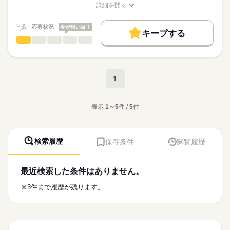
基本特徴
詳細を開く
長期
期間・時間
応募する
職種/応募資格
お仕事の特徴
給与/時間/休日
未経験OK
新卒・第二
40代活躍
50代活躍
13：00～22：00
応募状況
今が狙い目！
08：00～17：00
募集条件
キープする
一般事務・OA事務
職種
［勤務時間］
男性
女性
男女の割合
即日スタート
主婦・主夫
続きを読む
希望業務内容による
ご覧いただきありがとうございます！
13：00～22：00
続きを読む
就業時間・曜日
08：00～17：00
ひとりで
みんなで
仕事の仕方
建設業・産業廃棄物の回収を行っている会社でのお仕事です！
残業なし
続きを読む
1
データ入力や資料整理、その他事務作業全般をお任せします。
［勤務条件］
土曜 日曜
休日・休暇
働き方・環境
続きを読む
しずか
にぎやか
職場の様子
・フルタイム勤務：月～金 ・残業：月10時間以内 ・外国籍の場
社会保険制度
禁煙・分煙
バイク自転車
車OK
合：就労制限なしに限る
建築・土木・不動産関連
表示
1～5
件 /
5
件
業界
▼業務内容は・・・？
￣￣V￣￣￣￣￣￣￣
応募資格
・データ入力作業や資料整理
［必須条件］
・その他事務作業全般
検索履歴
保存条件
閲覧履歴
特になし
建設業・産業廃棄物の回収を行っている会社でのお仕事です！
未経験・初心者歓迎
データ入力や資料整理、その他事務作業全般をお任せします。
▼ここがPOINT！
最近検索した条件はありません。
続きを読む
￣￣V￣￣￣￣￣￣￣￣
［歓迎条件］
・未経験からでも即戦力として活躍
※3件まで履歴が残ります。
お仕事の特徴
事務経験者
・20代、30代、40代が元気に活躍中
Excel・outlookを使ったことのある方
時給
給与
・マイカーやバイクでの通勤も歓迎
基本特徴
>詳しい募集要項をすべて見る
・お仕事復帰を応援します！
【給与備考】
40代活躍
50代活躍
・ブランクがあっても大歓迎！
最大３ヶ月間の試用期間あり（時給1,350円）