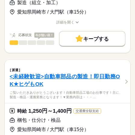
ます。
製造（組立・加工）
続きを読む
【3】リフトでの運搬
経験や資格がなくても大丈夫！未経験からしっかり活躍できる
環境です！
愛知県岡崎市 / 大門駅（車15分）
［歓迎条件］
【厳しさ】
リフトの運転ができる方
時給
給与
部品によっては一部重いものも発生してくることがあります。
詳細を開く
>詳しい募集要項をすべて見る
経験がある方でしたら即戦力です！
力仕事が多い環境です。
職種/応募資格
お仕事の特徴
給与/時間/休日
お仕事の特徴
応募状況
今が狙い目！
［POINT］
基本特徴
キープする
長期
期間・時間
応募する
・知識や経験は不要！未経験からスタートできます。
製造（組立・加工）
職種
新卒・第二
40代活躍
50代活躍
男性
女性
男女の割合
・20代から40代のスタッフが活躍中！
08：00～17：00
ご覧いただきありがとうございます！
・マイカー通勤・バイク通勤OK！
［勤務時間］
募集条件
・ヒゲOK！個性を活かして働けます。
08：00～17：00
ひとりで
みんなで
仕事の仕方
即日スタート
自動車部品工場のお仕事です！
続きを読む
続きを読む
主に、製造・検品・運搬業務となります！
［勤務条件］
続きを読む
派遣
就業時間・曜日
続きを読む
しずか
にぎやか
・フルタイム勤務 ・残業：月30時間程度あり ・土曜出勤一部あ
職場の様子
<未経験歓迎>自動車部品の製造！即日勤務O
▼業務内容は・・・？
残20以上
り
メーカー関連
業界
K★ヒゲもOK
￣￣V￣￣￣￣￣￣￣
土曜 日曜
休日・休暇
働き方・環境
1.完成した製品の検査
応募資格
［シフトの提出］
ご覧いただきありがとうございます！自動車部品工場のお仕事です！主に、
2.器具からの回収作業
社会保険制度
禁煙・分煙
バイク自転車
車OK
・月毎（随時相談）
製造・検品・運搬業務となります！▼業務内容は・・・…
［必須条件］
3.器具への仕掛け
特になし
自動車部品の塗装を主に行っている会社でのお仕事です！
未経験・初心者歓迎
1,250円～1,400円
時給
交通費全額支給
「検査」業務を中心に「器具への組付け」や「回収」をお任せ
経験・資格は必要ありません！
▼ここがPOINT！
します。
梱包・仕分け・検品
続きを読む
￣￣V￣￣￣￣￣￣￣￣
経験や資格がなくても大丈夫！未経験からしっかり活躍できる
・未経験からでも即戦力として活躍
環境です！
愛知県岡崎市 / 大門駅（車15分）
［歓迎条件］
・20代、30代、40代が元気に活躍中