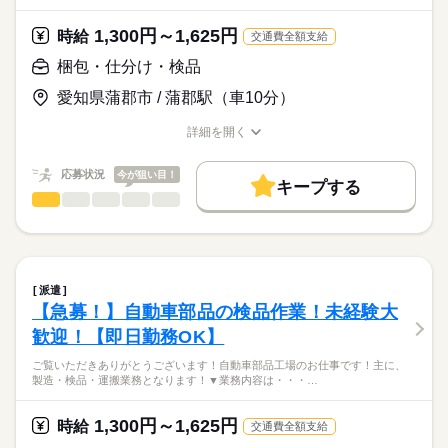
特になし
六名駅徒歩3分＆車通勤OK！
未経験・初心者歓迎
1,300円～1,625円
時給
交通費全額支給
16：30終業で残業ゼロ、年間休日120日とプライベート充実。
▼ここがPOINT！
PCの基本操作ができれば未経験も大歓迎！前払い制度や無料駐
梱包・仕分け・検品
続きを読む
￣￣V￣￣￣￣￣￣￣￣
車場完備など好待遇も魅力です
［歓迎条件］
・未経験からでも即戦力として活躍
愛知県蒲郡市 / 蒲郡駅（車10分）
事務経験者
・20代、30代、40代が元気に活躍中
Excel・outlookを使ったことのある方
時給
給与
・マイカーやバイクでの通勤も歓迎
詳細を開く
>詳しい募集要項をすべて見る
お仕事の特徴
・お仕事復帰を応援します！
職種/応募資格
お仕事の特徴
給与/時間/休日
【給与備考】
・ブランクがあっても大歓迎！
基本特徴
最大３ヶ月間の試用期間あり（時給1,350円）
★未経験・ブランク歓迎！特別な知識や経験は不要です
応募状況
今が狙い目！
キープする
未経験OK
新卒・第二
20代活躍
30代活躍
40代活躍
応募する
もし気になった部分があればお気軽にご相談ください。
梱包・仕分け・検品
職種
男性
女性
男女の割合
ご応募お待ちしております！
50代活躍
長期
期間・時間
+‥‥‥‥‥‥‥‥‥+
自動車部品工場での
募集条件
続きを読む
［勤務時間］
ひとりで
みんなで
仕事の仕方
製造・検品・運搬業務
08：30～16：30
交通費
即日スタート
勤務地固定
主婦・主夫
続きを読む
+‥‥‥‥‥‥‥‥‥+
派遣
外国人/留学生
続きを読む
しずか
にぎやか
［勤務条件］
職場の様子
【急募！】自動車部品の検品作業！未経験大
【具体的には】
・フルタイム勤務
続きを読む
就業時間・曜日
その他
業界
歓迎！【即日勤務OK】
自動車部品の塗装を主に行っている会社のため、
・残業：ほぼ０！
器具への組付けや、回収が主なお仕事になります。
残業なし
土日祝休
家庭都合休可
応募資格
・土日休み祝日は出勤
ご覧いただきありがとうございます！自動車部品工場のお仕事です！主に、
製造・検品・運搬業務となります！▼業務内容は・・・…
土曜 日曜
休日・休暇
［必須条件］
働き方・環境
以下の業務をお任せします。
特になし
ＧＷ・夏期・年末年始連休あり
ブランクOK
禁煙・分煙
バイク自転車
車OK
自動車部品の塗装を主に行っている会社でのお仕事です！
未経験・初心者歓迎
1,300円～1,625円
【1】製造ラインの組付・検品等
時給
交通費全額支給
「器具への組付け」や「回収」といった作業を中心にお任せし
経験・資格は必要ありません！
派遣活躍中
ルーティン
英語不要
【2】入荷商品の検品