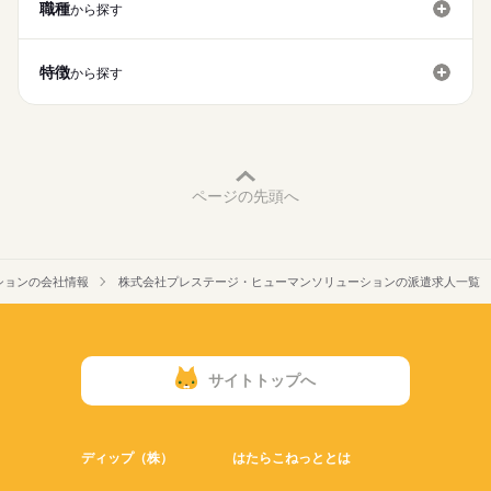
大量募集
交通費
即日スタート
主婦・主夫
職種
続きを読む
から探す
（実働7時間45分／休憩1時間）
WEB登録
※残業は月10時間程度と少なめです！
就業時間・曜日
特徴
※今回は【週3日勤務】の募集となります。
から探す
10時～出社
家庭都合休可
シフト勤務
働き方・環境
休日・休暇
ブランクOK
社会保険制度
研修制度
服装自由
シフト制（週休二日制）
禁煙・分煙
駅5分以内
派遣活躍中
ルーティン
ページの先頭へ
ションの会社情報
株式会社プレステージ・ヒューマンソリューションの派遣求人一覧
サイトトップへ
ディップ（株）
はたらこねっととは