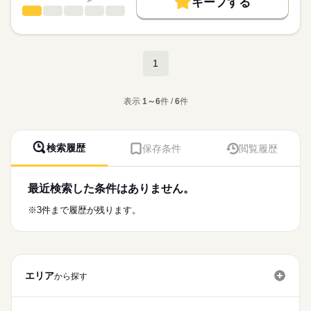
キープする
りたい方にも対応できる柔軟な勤務条件となっています。
コールセンター（テレフォンオペレーター）
職種
ひとりで
みんなで
仕事の仕方
募集条件
応募する
電力サービスに関するコールセンター業務です。
長期
期間・時間
大量募集
交通費
即日スタート
主婦・主夫
続きを読む
しずか
にぎやか
職場の様子
勤務時間
【具体的な業務内容】
WEB登録
1
9：00〜17：15
未納のお客様へのヒアリング架電（発信業務）
就業時間・曜日
（実働7時間15分／休憩1時間）
続きを読む
※残業は月10時間程度と少なめです！
その他
業界
対応内容のデータ入力作業
残10未満
Wワーク可
家庭都合休可
表示
1～6
件 /
6
件
働き方・環境
★事前の研修や職場見学もあるので、安心してスタートできま
応募資格
す！
土曜 日曜 祝日
休日・休暇
大手企業
ブランクOK
社会保険制度
研修制度
コールセンター等での類似業務経験が3ヶ月以上ある方
★服装はオフィスカジュアルでOK！休憩所や喫煙所も完備◎
検索履歴
保存条件
閲覧履歴
人気の週3日勤務で無理なく働けます♪
土日祝休み（完全週休2日制）
服装自由
禁煙・分煙
駅5分以内
派遣活躍中
土日祝休みで残業も少なめ（月10h程度）
基本的なPC操作、スムーズなデータ入力ができる方
ルーティン
※20代、30代、40代、50代の幅広い年代が活躍している職場で
広瀬通駅から徒歩1分で通勤ラクラク！
最近検索した条件はありません。
す！
休憩所やロッカーも完備された働きやすい環境です◎
※3件まで履歴が残ります。
時給
給与
>詳しい募集要項をすべて見る
お仕事の特徴
・交通費別途支給（規定あり・電車通勤となります）
基本特徴
エリア
20代活躍
30代活躍
40代活躍
50代活躍
正社員登用
から探す
応募する
長期
期間・時間
募集条件
8：45〜17：30