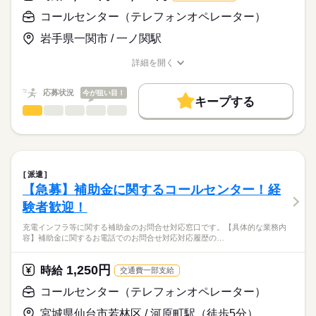
なります
コールセンター（テレフォンオペレーター）
お仕事の特徴
時給
給与
>詳しい募集要項をすべて見る
基本特徴
岩手県一関市 / 一ノ関駅
※お仕事により異なります。
未経験OK
新卒・第二
20代活躍
30代活躍
40代活躍
詳細を開く
交通費支給あり（規定あり）
応募する
職種/応募資格
お仕事の特徴
給与/時間/休日
50代活躍
正社員登用
応募状況
今が狙い目！
募集条件
続きを読む
キープする
長期
期間・時間
コールセンター（テレフォンオペレーター）
職種
勤務先公開
大量募集
交通費
即日スタート
ひとりで
みんなで
仕事の仕方
≪シフト制≫ 8：30〜17：30 10：00〜19：00 15：00〜24：00
大手カード会社のクレジットカードに関するお問い合わせ対応
主婦・主夫
WEB登録
※残業はありません。 まずはお気軽にご相談ください！
（受電）と、専用システムへの入力をお任せします。
しずか
にぎやか
職場の様子
就業時間・曜日
＜お問い合わせ例＞
残業なし
10時～出社
家庭都合休可
シフト勤務
派遣
休日・休暇
「カードが使えない」
続きを読む
【急募】補助金に関するコールセンター！経
その他
業界
「登録情報を変更したい」
働き方・環境
完全週休2日制（シフト制）
験者歓迎！
お客様のお話をヒアリングし、マニュアルに沿ってご案内して
・年間休日115日
大手企業
ブランクOK
社会保険制度
研修制度
いきます。
応募資格
・有給休暇（6ヶ月経過後10日付与）
充電インフラ等に関する補助金のお問合せ対応窓口です。【具体的な業務内
いきなり全てを任せることはなく、段階的な研修をご用意して
制服あり
服装自由
週払い
禁煙・分煙
車OK
容】補助金に関するお電話でのお問合せ対応対応履歴の…
■必須条件
いるため、初めてのオフィスワークでも安心してスタートでき
時給1,400円の高時給に加えて、残業代は1分単位で全額支給さ
派遣活躍中
ルーティン
PC不要
PCの基本操作ができる方（文字入力・フォルダ操作など）
る環境です！
れます。シフト貢献手当やスキル手当といったインセンティブ
1,250円
時給
交通費一部支給
制度も充実しています。正社員登用の実績も多数あります。ネ
■こんな方にピッタリ！
イル・ピアスも自由です。
コールセンター（テレフォンオペレーター）
・「まずはやってみよう！」と前向きに取り組める方
続きを読む
・人の話をしっかり聞き、丁寧に対応できる方
宮城県仙台市若林区 / 河原町駅（徒歩5分）