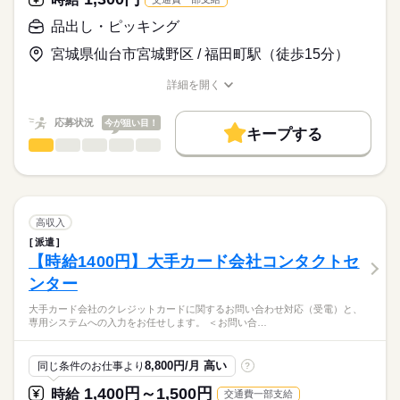
10時～出社
1日7h以下
週4日
家庭都合休可
※残業少なめ
残業月20h以内でプライベートも充実！
水曜 木曜
休日・休暇
2027年3月までは前任者の丁寧なOJTがあり未経験・ブランクが
品出し・ピッキング
他拠点や他部署と円滑なコミュニケーションが取れる方
続きを読む
シフト勤務
★2027年3月までは前任者がマンツーマンでOJTを行います。そ
※水曜日 木曜日固定休（面接時に相談可能）
ある方も安心です。
続きを読む
の後は富山拠点からのリモート指示のもと、専任担当としてご
※月2回希望休制度あり
宮城県仙台市宮城野区 / 福田町駅（徒歩15分）
働き方・環境
【歓迎条件】
活躍いただきます。
車通勤もOK◎
総務、経理、労務管理業務いずれかの経験がある方
月給
給与
ブランクOK
社会保険制度
研修制度
服装自由
◆有給休暇
詳細を開く
>詳しい募集要項をすべて見る
お仕事の特徴
職種/応募資格
◆育児休暇
お仕事の特徴
給与/時間/休日
続きを読む
交通費全額支給
禁煙・分煙
駅5分以内
派遣活躍中
OPスタッフ
普通自動車第一種運転免許をお持ちの方
◆介護休暇
基本特徴
※学歴不問、ブランクOK、業界未経験歓迎！
応募状況
今が狙い目！
ルーティン
キープする
固定残業代なし
紹介予定
未経験OK
新卒・第二
20代活躍
30代活躍
応募する
品出し・ピッキング
まずは、お気軽にお問い合わせください。
職種
※上記金額は、正社員登用時の想定月給（基本給）となります。
ひとりで
みんなで
仕事の仕方
40代活躍
50代活躍
正社員登用
※【紹介予定派遣】派遣期間終了後、本人と派遣先企業の同意の
続きを読む
業務用食品を取り扱う冷凍倉庫内での倉庫管理・軽作業のお仕
もと、正社員として登用予定です。
事です！
募集条件
続きを読む
しずか
にぎやか
職場の様子
大量募集
交通費
即日スタート
勤務地固定
長期
期間・時間
【具体的な業務内容】
高収入
リーチフォークリフトを使用した商品の運搬
続きを読む
主婦・主夫
WEB登録
9：00〜18：00
派遣
その他
業界
荷捌き、積み下ろし作業 商品のピッキング、仕分け、検品など
（原則固定時間制／1週あたり40時間勤務）
【時給1400円】大手カード会社コンタクトセ
就業時間・曜日
※月の残業時間は20時間以下と少なめです！
ンター
【待遇・福利厚生】
応募資格
残20未満
家庭都合休可
シフト勤務
・社会保険完備
大手カード会社のクレジットカードに関するお問い合わせ対応（受電）と、
・フォークリフト免許（経験者優遇！）
働き方・環境
・制服貸与（作業着、防寒着、安全靴、ヘルメット）
「残業なしでプライベートも充実！」「車通勤OK！」など働き
専用システムへの入力をお任せします。 ＜お問い合…
休日・休暇
・学歴、英語力は一切不問です
・残業なし
ブランクOK
社会保険制度
研修制度
服装自由
やすい環境です。
・車通勤OK
完全週休2日制（シフト制）
防寒着などの制服も貸与いたします。
※未経験、ブランク、不安な方も細やかなスタッフフォローでバ
禁煙・分煙
駅5分以内
派遣活躍中
ルーティン
・交通費支給あり
8,800円/月 高い
同じ条件のお仕事より
?
身体を動かすのが好きな方にピッタリのお仕事です！
ックアップします！
1,400円～1,500円
時給
交通費一部支給
※登録制のためご応募のタイミングによりご紹介可能な案件が異