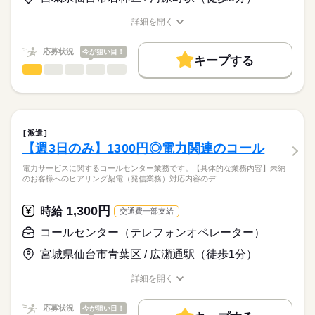
・趣味などで気持ちの切り替えが上手な方
お仕事の特徴
時給
給与
詳細を開く
>詳しい募集要項をすべて見る
★学歴不問・ブランクOK！
職種/応募資格
お仕事の特徴
給与/時間/休日
働く人の待遇向上
※お仕事により異なります。
★主婦（夫）さんやフリーターの方も大歓迎！
高収入
★タイピングに自信がある方は大歓迎です！
応募状況
今が狙い目！
キープする
交通費支給あり（規定あり）
応募する
コールセンター（テレフォンオペレーター）
職種
基本特徴
ひとりで
みんなで
仕事の仕方
充電インフラ等に関する補助金のお問合せ対応窓口です。
未経験OK
新卒・第二
20代活躍
30代活躍
40代活躍
続きを読む
長期
期間・時間
50代活躍
正社員登用
しずか
にぎやか
職場の様子
【具体的な業務内容】
9：00-18：00のシフト制
補助金に関するお電話でのお問合せ対応
募集条件
※時短勤務も可
派遣
続きを読む
【週3日のみ】1300円◎電力関連のコール
大量募集
交通費
勤務地固定
主婦・主夫
その他
業界
対応履歴のデータ入力、その他付随する事務業務
【シフト・勤務の特徴】
電力サービスに関するコールセンター業務です。【具体的な業務内容】未納
就業時間・曜日
月の平均残業時間は10時間以内で、原則定時退社となります。
続きを読む
★はじめの2〜3週間は研修期間！業務に必要な知識はしっかり
のお客様へのヒアリング架電（発信業務）対応内容のデ…
応募資格
万が一残業が発生した場合でも、残業代は1分単位で全額支給さ
10時～出社
家庭都合休可
シフト勤務
学べます。
れるため安心です。
コールセンター等での類似業務経験が3ヶ月以上ある方
★服装はオフィスカジュアルでOK！
土日祝休みで残業少なめ（月10h程度）とプライベートも充実♪
1,300円
働き方・環境
時給
休日・休暇
交通費一部支給
シフトは月1回の提出となります。ご家庭の都合によるシフト調
河原町駅から徒歩5分で通勤もラクラクです。
PCの基本操作、スムーズなデータ入力ができる方
ブランクOK
社会保険制度
研修制度
服装自由
シフト制（完全週休2日制）
コールセンター（テレフォンオペレーター）
整や、当日の都合による早退も可能となっており、無理なく働
2〜3週間の丁寧な研修を行います！
※20代、30代、40代、50代の幅広い年代が活躍している職場で
ける環境です。
禁煙・分煙
駅5分以内
派遣活躍中
ルーティン
す！
宮城県仙台市青葉区 / 広瀬通駅（徒歩1分）
週4日以上の勤務から対応可能で、平日のみの勤務や、土日祝の
お仕事の特徴
詳細を開く
みの勤務もOKです。
職種/応募資格
お仕事の特徴
給与/時間/休日
時給
給与
基本特徴
>詳しい募集要項をすべて見る
交通費別途支給（規定あり・電車通勤となります）
応募状況
フルタイムでしっかり働きたい方はもちろん、夕方早めに上が
今が狙い目！
20代活躍
30代活躍
40代活躍
50代活躍
正社員登用