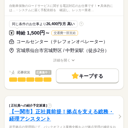
自動車保険のロードサービスに関する電話対応のお仕事です！▼具体的に
は…・システムに届く手配依頼を 確認し、レッカー業者…
26,400円/月 高い
同じ条件のお仕事より
?
1,500円～
時給
交通費一部支給
コールセンター（テレフォンオペレーター）
宮城県仙台市宮城野区 / 中野栄駅（徒歩2分）
詳細を開く
職種/応募資格
お仕事の特徴
給与/時間/休日
応募状況
応募集中！
キープする
コールセンター（テレフォンオペレーター）
職種
低い
高い
多い年齢層
自動車保険のロードサービスに関する電話対応のお仕事です！
男性
女性
男女の割合
▼具体的には…
続きを読む
・システムに届く手配依頼を
正社員への紹介予定派遣
?
確認し、レッカー業者へ電話で依頼
続きを読む
しずか
にぎやか
職場の様子
【一関市】正社員前提！拠点を支える総務・
・用件や所要時間を聴取し、
サービス関連
業界
経理アシスタント
システムに入力、手配完了
※電話対応スキルや基本的な
応募資格
岩手拠点の管理部にて、バックオフィス業務全般および拠点管理の補佐をお