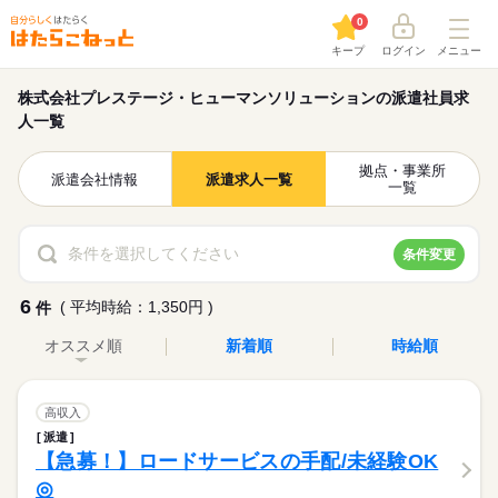
0
キープ
ログイン
メニュー
株式会社プレステージ・ヒューマンソリューションの派遣社員求
人一覧
拠点・事業所
派遣会社情報
派遣求人一覧
一覧
条件を選択してください
条件変更
6
( 平均時給：1,350円 )
件
オススメ順
新着順
時給順
高収入
派遣
【急募！】ロードサービスの手配/未経験OK
◎