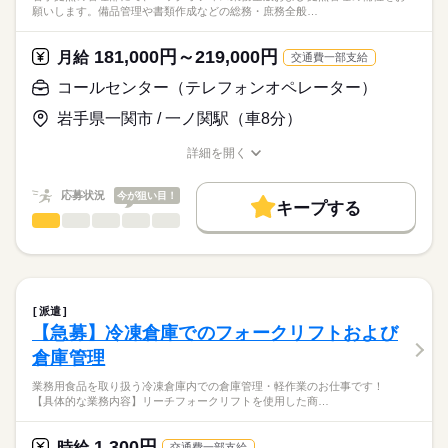
PC操作の使用場面が多いです
願いします。備品管理や書類作成などの総務・庶務全般…
＜必須＞
◆高卒以上
※発信（手配・依頼）のためテレアポはありません
＼7月入社のスタッフ募集／
◆電話対応スキルがある方
181,000円～219,000円
※クレーム対応はございません
月給
交通費一部支給
ノルマはなく未経験からスタートしているスタッフも多数活躍
◆基本的なPC操作ができる方
中！
コールセンター（テレフォンオペレーター）
続きを読む
＜手厚い研修＆フォロー体制＞
★主婦・主夫活躍中
入社後は約1ヶ月間の初期研修あり
異業種からの転職者も大歓迎！
続きを読む
岩手県一関市 / 一ノ関駅（車8分）
★ミドル活躍中
研修後もすぐに独り立ちするのではなく、
服装はオフィスカジュアルでOK♪
★20代～60代のスタッフさんが活躍中
時給
給与
先輩がしっかりサポートしながら業務を
詳細を開く
>詳しい募集要項をすべて見る
進めますので未経験の方でも安心★
職種/応募資格
お仕事の特徴
給与/時間/休日
＜給与備考＞
お仕事の特徴
未経験、ブランク、不安な方も
一般1,500円～
細やかなスタッフフォローでバックアップします！
応募状況
今が狙い目！
働く人の待遇向上
キープする
試用・研修期間：1ヶ月
応募する
コールセンター（テレフォンオペレーター）
職種
試用・研修期間の条件：本採用と同じ
高収入
ひとりで
みんなで
仕事の仕方
続きを読む
岩手拠点の管理部にて、バックオフィス業務全般および拠点管
基本特徴
＜月収例＞
理の補佐をお願いします。
しずか
にぎやか
職場の様子
1,500円（時給）×8h（勤務時間）×22日（勤務日数）
未経験OK
新卒・第二
20代活躍
30代活躍
40代活躍
続きを読む
＝264,000円（月収）
長期
期間・時間
備品管理や書類作成などの総務・庶務全般
50代活躍
正社員登用
派遣
続きを読む
【研修期間】
【急募】冷凍倉庫でのフォークリフトおよび
＜交通費備考＞
その他
業界
支払、請求、発注処理などの経理サポート
募集条件
勤務時間：12：00-21：00
※規定あり
倉庫管理
休み：水木
大量募集
交通費
勤務地固定
主婦・主夫
WEB登録
日額1,000円（税込み1,100円）
岩手、富山、神田拠点間の各種連携フォロー
応募資格
業務用食品を取り扱う冷凍倉庫内での倉庫管理・軽作業のお仕事です！
子連れ選考可
【通常勤務】研修期間終了後
続きを読む
【具体的な業務内容】リーチフォークリフトを使用した商…
【必須条件】
岩手拠点の衛生推進者業務（入社後に会社負担で講習を受講）
勤務時間：12：00-21：00
月給18万1,000円〜21万9,000円。
基本的なPC操作（Word、Excel等の入力・基本操作）ができる
就業時間・曜日
休み：水木
方
1,300円
他部署担当者と連携した拠点管理補佐、子会社業務のフォロー
時給
交通費一部支給