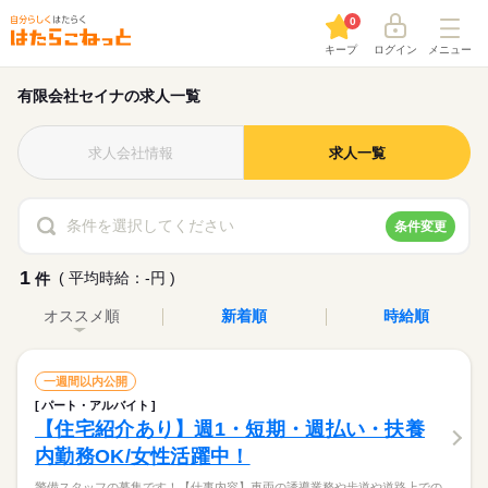
0
キープ
ログイン
メニュー
有限会社セイナの求人一覧
求人会社情報
求人一覧
条件を選択してください
条件変更
1
( 平均時給：-円 )
件
オススメ順
新着順
時給順
一週間以内公開
パート・アルバイト
【住宅紹介あり】週1・短期・週払い・扶養
内勤務OK/女性活躍中！
警備スタッフの募集です！【仕事内容】車両の誘導業務や歩道や道路上での