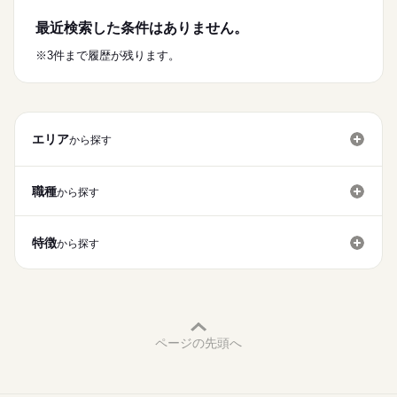
【ここがポイント】
日給10,000円を現場によっては
・未経験の方
■週1日～勤務OK
短い時間で稼げちゃうことも！
最近検索した条件はありません。
→学生さん・主婦さん・シニアの方も
週1からOKなので自分の予定に合わせて
【とある日の一日】
続きを読む
※3件まで履歴が残ります。
日給
給与
柔軟に働けます！
工事が早く終わり15時に業務終了、6時間勤務で10,000円！
>詳しい募集要項をすべて見る
※上記は珍しい例ですが、
【給与備考】
大体17時前後にお仕事は終了することが多いです。
【1】日勤（現場1）
お仕事の特徴
8０代の方も元気に活躍中です♪
￣￣￣￣￣￣￣￣
応募する
未経験スタートの方ばかり。
基本特徴
・日給／11,000円～
エリア
から探す
安心して、まずはご相談ください！
続きを読む
未経験OK
新卒・第二
20代活躍
30代活躍
40代活躍
※仕事内容による
50代活躍
60代歓迎
職種
から探す
長期
期間・時間
募集条件
続きを読む
【2】日勤（現場2）
09：00～18：00
勤務先公開
主婦・主夫
学生歓迎
外国人/留学生
￣￣￣￣￣￣￣￣
特徴
■勤務時間
から探す
・日給／10,000円～
履歴書不要
※実働8時間、休憩60分
※シフト制
就業時間・曜日
※仕事内容による
※週3日～勤務の相談OK
続きを読む
扶養内
Wワーク可
週1日～
週2・3日
週4日
【2】夜勤
・休憩時間：60分
土日祝休
家庭都合休可
土日祝のみ
シフト勤務
￣￣￣￣￣￣￣￣
・実働時間：1日あたり8時間
休日・休暇
ページの先頭へ
・夜勤/11,500~13,500円
働き方・環境
・平均所定労働時間：1ヵ月あたり160時間
週1～OK！
※実働時間×20営業日として算出
《収入例》
社会保険制度
研修制度
服装自由
週払い
禁煙・分煙
明日空いてる！など予定に合わせてご相談ください！
■週2日・夜勤勤務