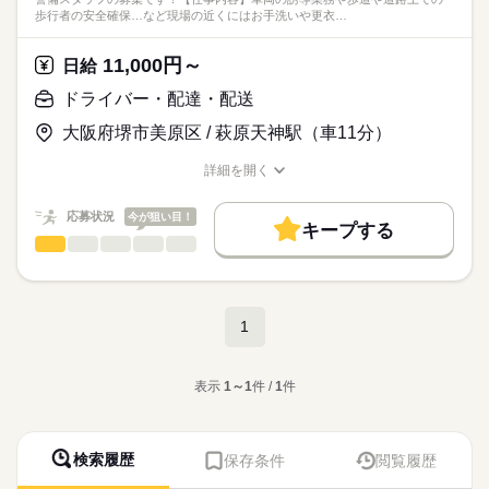
歩行者の安全確保…など現場の近くにはお手洗いや更衣…
11,000円～
日給
ドライバー・配達・配送
大阪府堺市美原区 / 萩原天神駅（車11分）
詳細を開く
職種/応募資格
お仕事の特徴
給与/時間/休日
応募状況
今が狙い目！
キープする
ドライバー・配達・配送
職種
男性
女性
男女の割合
警備スタッフの募集です！
ひとりで
みんなで
仕事の仕方
【仕事内容】
続きを読む
1
車両の誘導業務や
歩道や道路上での
続きを読む
しずか
にぎやか
職場の様子
歩行者の安全確保…など
建築・土木・不動産関連
表示
1～1
件 /
1
件
業界
現場の近くには
応募資格
お手洗いや更衣室が
■18歳以上の方（警備業法による）
あるので安心です！
検索履歴
保存条件
閲覧履歴
弊社では日給保障しておりますので
＜歓迎＞