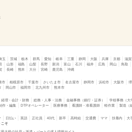
示
埼玉
茨城
栃木
群馬
愛知
岐阜
三重
静岡
大阪
兵庫
京都
滋賀
田
山形
福島
山梨
長野
新潟
富山
石川
福井
広島
岡山
鳥取
賀
長崎
熊本
大分
宮崎
鹿児島
沖縄
崎市
相模原市
千葉市
さいたま市
名古屋市
静岡市
浜松市
大阪市
市
岡山市
福岡市
北九州市
熊本市
経理・会計・財務
総務・人事・法務
金融事務（銀行・証券）
学校事務（大
B制作・編集
DTPオペレーター
医療事務
看護師・准看護師
軽作業
製造（
ク
日払い
英語
正社員
40代
新卒
高時給
交通費
ママ
扶養内
大
うこそ
本最大級の社員・派遣・パートの求人情報サイト。