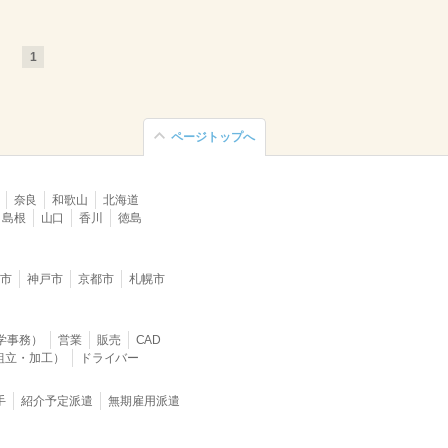
1
ページトップへ
奈良
和歌山
北海道
島根
山口
香川
徳島
堺市
神戸市
京都市
札幌市
学事務）
営業
販売
CAD
組立・加工）
ドライバー
手
紹介予定派遣
無期雇用派遣