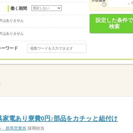
月収換算
-
働く期間
設定した条件で
件はありません
検索
件はありません
キーワード
示
家具家電あり寮費0円♪部品をカチッと組付け
ン 群馬営業所
採用担当