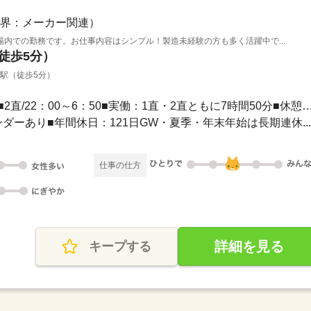
界：メーカー関連）
内での勤務です。お仕事内容はシンプル！製造未経験の方も多く活躍中で...
（徒歩5分）
崎駅（徒歩5分）
長期 / ■1直/8：30～17：20■2直/22：00～6：50■実働：1直・2直ともに7時
レンダーあり■年間休日：121日GW・夏季・年末年始は長期連休...
仕事の仕方
詳細を見る
キープする