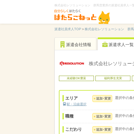
株式会社レソリューション 群馬営業所の派遣社員求人一
派遣社員求人TOP
>
株式会社レソリューション 群馬
派遣会社情報
派遣求人一覧
株式会社レソリュー
未経験OK豊富
福利厚生充実
エリア
選択中の条
追加･変更
駅・沿線選択
職種
選択中の条
追加･変更
こだわり
選択中の条
追加･変更