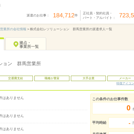
覧
正社員・契約社員・
184,712
723,
派遣のお仕事：
件
パート・アルバイト：
営業所の会社情報
>
株式会社レソリューション 群馬営業所の派遣求人一覧
拠点・
事業所一覧
ション 群馬営業所
交通費支給
職種が豊富
大手企業
メーカー
特徴アイコ
件はありません
この条件のお仕事件数
0
件はありません
-
平均時給
件はありません