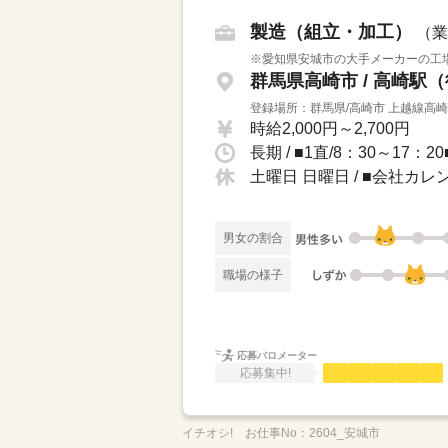
製造（組立・加工）
（業
※愛知県安城市の大手メーカーの工場
群馬県高崎市 / 高崎駅
登録場所：群馬県/高崎市 上越線高
時給2,000円～2,700円
土曜日 日曜日 / ■会社カ
男女の割合
職場の様子
応募バロメーター
応募集中!
イチオシ!
お仕事No：
2604_安城市