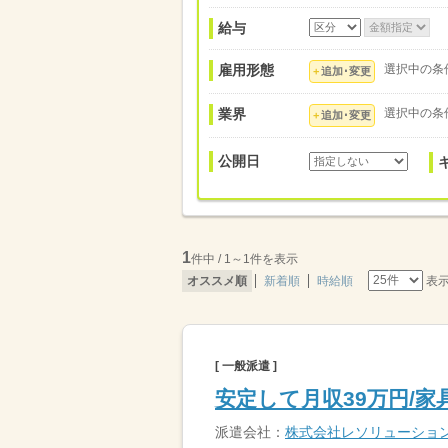
給与
雇用形態
選択中の条
追加･変更
業界
選択中の条
追加･変更
公開日
1
件中 / 1～1件を表示
表
オススメ順
新着順
時給順
[ 一般派遣 ]
安定して月収39万円/
派遣会社：
株式会社レソリューショ