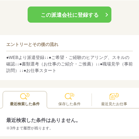
※18時以降などのご相談も承ります。
この派遣会社に登録する
〇所要時間：45～60分程度（Web・電話は30分～）
〇お申込み：予約制（福山支店 0120-98-2460）
持ち物
〇来社の際のお持ち物：ご本人確認ができる書類（免許証等）
エントリーとその後の流れ
※WEB面談際は面談時にご提示ください。
●WEBより派遣登録↓↓●ご希望・ご経験のヒアリング、スキルの
確認↓↓●書類選考（お仕事のご紹介・ご推薦）↓↓●職場見学（事前
訪問）↓↓●お仕事スタート
最近検索した条件
保存した条件
最近見たお仕事
最近検索した条件はありません。
※3件まで履歴が残ります。