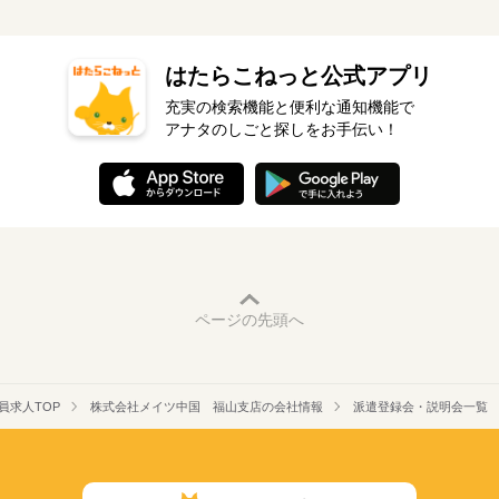
はたらこねっと公式アプリ
充実の検索機能と便利な通知機能で
アナタのしごと探しをお手伝い！
ページの先頭へ
員求人TOP
株式会社メイツ中国 福山支店の会社情報
派遣登録会・説明会一覧