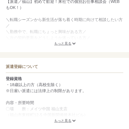
【派遣／福山】初めて歓迎！来社での個別お仕事相談会（WEB
もOK！）
＼転職シーズンから新生活が落ち着く時期に向けて相談したい方
／
＼勤務中で、転職にちょっと興味がある方／
＼次の契約更新をどうしようか迷っている方／
もっと見る
駅から徒歩10分、提携駐車場もあるので来社しやすい個別相談会
です。
転職のご相談だけでもOK。お気軽にお越しくださいね。
派遣登録について
「派遣の仕組みから教えてほしい。」
登録資格
「仕事探しの悩みを相談したい。」
・18歳以上の方（高校生除く）
「働き方の選択肢を広げたい」など
※日雇い派遣には法律上の制限があります。
お一人ずつの個別相談だから安心。
内容・所要時間
履歴書不要／駐車場あり／私服OK！
〇場 所：メイツ中国 福山支店
来社が難しい場合は、Webや電話での相談も可能です。
（福山市東桜町12-5 中国新聞備後本社ビル）
〇日 時：月～金 10：00～／13：15～／15：00～ ／17：
もっと見る
00～