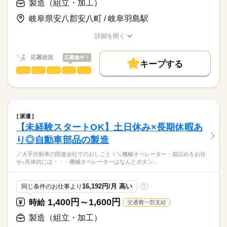
製造（組立・加工）
「新しい技術を身につけたい」
作業自体は非常にシンプルで
■有給休暇（半年後に10日付与）
「真面目にコツコツ取り組める」という
時給
給与
マニュアル化されています★
■育児休業取得実績あり
岐阜県安八郡安八町 / 岐阜羽島駅
>詳しい募集要項をすべて見る
お仕事の特徴
前向きな姿勢を重視して採用します◎
月収例：227,760円～262,800円
最初は簡単なアシスタント業務や、
基本特徴
詳細を開く
※上記給与は時給×8時間×21.9日にて
機械の操作手順を覚えることからスタート！
職種/応募資格
お仕事の特徴
給与/時間/休日
計算しています。
未経験OK
新卒・第二
20代活躍
30代活躍
40代活躍
応募する
（時給1,300円～1,500円）
応募状況
応募集中！
チーム制で作業を行うため、
50代活躍
60代歓迎
正社員登用
キープする
続きを読む
常に周りに先輩スタッフがいる安心の環境です◎
製造（組立・加工）
職種
■昇給：前年度実績なし
男性
女性
男女の割合
募集条件
続きを読む
■残業手当
／
研修後も丁寧に教えてもらえるので、
勤務先公開
交通費
勤務地固定
主婦・主夫
航空機部品製造会社でのおしごと！
長期
期間・時間
未経験の方もご安心ください！
ひとりで
みんなで
仕事の仕方
■給与締め日：毎月15日（固定）
＼
外国人/留学生
＊08：00～17：00
続きを読む
■支払日：月末（固定）
★正社員登用制度あり★
派遣
就業時間・曜日
航空機部品の組立・目視検査などをお任せ♪
続きを読む
しずか
にぎやか
職場の様子
【未経験スタートOK】土日休み×長期休暇あ
■交替シフト制
■研修制度
残20未満
残20以上
週4日
家庭都合休可
■月平均労働日数：21.9日
メーカー関連
業界
り◎自動車部品の製造
作業は複数人で進めますので安心！
■休憩60分
続きを読む
■試用期間：3ヵ月（同条件）
働き方・環境
マニュアルを見ながら作業を進めてOK◎
応募資格
■時間外労働：月平均20時間
／大手自動車の関連会社でのおしごと！＼機械オペレーター・箱詰めをお任
ブランクOK
産休・育休
社会保険制度
研修制度
せ♪具体的には・・・機械オペレーターはなんとボタン…
＜歓迎＞
【交通費備考】
大きさは小さいもので10cmほど、
■未経験者
土曜 日曜
休日・休暇
※規定あり（上限：月15,000円）
制服あり
禁煙・分煙
バイク自転車
車OK
社員食堂
大きいもので100cmほどです！
航空機部品の組立・目視検査などをお任せ♪未経験歓迎！経験・
■資格・免許・学歴・年齢不問
16,192円/月 高い
同じ条件のお仕事より
?
■企業カレンダーあり
資格などは一切不要です♪車・バイク・自転車でラクラク通勤も
派遣活躍中
英語不要
PC不要
目視検査も顕微鏡などを使用しないので、
■年間休日102日
OK！無料駐車場完備◎空調完備で快適！30代～60代が活躍中！
■外国人雇用実績あり
1,400円～1,600円
時給
交通費一部支給
目も疲れません♪
■長期休暇：GW・お盆・年末年始
ご応募お待ちしております。
■有給休暇（半年後に10日付与）
製造（組立・加工）
工場内は空調完備で1年中快適です◎
■育児休業取得実績あり