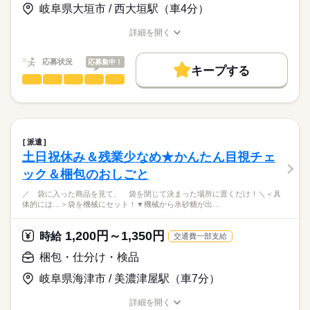
時給
給与
岐阜県大垣市 / 西大垣駅（車4分）
>詳しい募集要項をすべて見る
お仕事の特徴
30代～60代の幅広い年齢層の方が活躍中！
【給与備考】
基本特徴
詳細を開く
月収例：207,900円～231,000円 ＋ 交通費
研修後も丁寧に教えてもらえるので
職種/応募資格
お仕事の特徴
給与/時間/休日
※上記給与は時給×7.7時間×20日にて
未経験OK
新卒・第二
20代活躍
30代活躍
40代活躍
応募する
未経験の方もご安心ください！
計算しています。
応募状況
応募集中！
50代活躍
60代歓迎
正社員登用
キープする
（時給1,350円～1,500円）
続きを読む
＜職場環境＞
製造（組立・加工）
職種
男性
女性
男女の割合
募集条件
続きを読む
・空調完備
■給与締め日：毎月15日（固定）
／
・休憩室あり
交通費
即日スタート
勤務地固定
主婦・主夫
■支払日：月末（固定）
大手自動車の関連会社でのおしごと！
長期
期間・時間
・社員食堂あり
ひとりで
みんなで
仕事の仕方
＼
就業時間・曜日
・無料駐車場完備
＊08：00～17：00
続きを読む
【交通費備考】
＊10：00～19：00
派遣
残20未満
10時～出社
週4日
家庭都合休可
※規定あり（上限：月15,000円）
機械オペレーター・箱詰めをお任せ♪
続きを読む
しずか
にぎやか
職場の様子
土日祝休み＆残業少なめ★かんたん目視チェ
＊13：00～22：00
働き方・環境
メーカー関連
業界
ック＆梱包のおしごと
具体的には・・・
■月平均労働日数：20.0日
続きを読む
ブランクOK
産休・育休
社会保険制度
研修制度
機械オペレーターは
応募資格
■休憩78分
／ 袋に入った商品を見て、 袋を閉じて決まった場所に置くだけ！＼＜具
なんとボタンを押すだけ！
制服あり
禁煙・分煙
バイク自転車
車OK
社員食堂
体的には…＞袋を機械にセット！▼機械から氷砂糖が出…
■時間外労働：月平均10時間
■未経験歓迎
出来上がった製品を専用の箱へ移す！
■経験・資格・免許・学歴不問
土曜 日曜
休日・休暇
派遣活躍中
英語不要
PC不要
電話なし
これだけ！
ボタンを押すだけの機械オペレーター、箱詰めをおまかせしま
※22：00～05：00の時間は18歳以上の方
1,200円～1,350円
時給
交通費一部支給
■企業カレンダーあり
す。未経験歓迎で経験・資格などは一切不要です♪土日休み＆長
■外国人の雇用実績あり
大きさは70cmほど！
■長期休暇：GW・お盆・年末年始
期休暇あり◎車・バイク・自転車通勤もOK！無料駐車場完備◎
梱包・仕分け・検品
■年間休日125日
派遣先での正社員登用実績あり！
作業は複数人で進めますので安心！
■有給休暇（半年後に10日付与）
岐阜県海津市 / 美濃津屋駅（車7分）
時給
給与
マニュアルを見ながら作業を進めてOK◎
■育児休業取得実績あり
>詳しい募集要項をすべて見る
【給与備考】
詳細を開く
お仕事の特徴