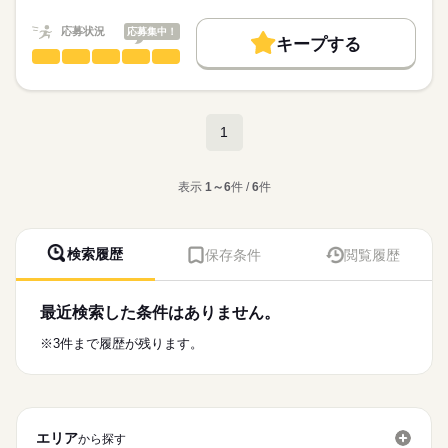
20代～60代の幅広い年齢層の方が活躍中！
職種/応募資格
お仕事の特徴
給与/時間/休日
月収例：228,480円～261,120円
基本特徴
※上記給与は時給×8時間×20.4日にて
応募状況
応募集中！
応募する
研修後も丁寧に教えてもらえるので
キープする
計算しています。
未経験OK
新卒・第二
20代活躍
30代活躍
40代活躍
未経験の方もご安心ください！
梱包・仕分け・検品
職種
（時給1,400円～1,600円）
続きを読む
男性
女性
男女の割合
50代活躍
60代歓迎
正社員登用
／
日本語があまり話せない外国籍の方も活躍中♪
■昇給：前年度実績あり
袋に入った商品を見て、
募集条件
続きを読む
ひとりで
みんなで
仕事の仕方
…1時間あたり80円～100円
長期
期間・時間
袋を閉じて決まった場所に置くだけ！
＜職場環境＞
交通費
即日スタート
勤務地固定
主婦・主夫
続きを読む
1
■残業手当
＼
・休憩室あり
＊07：10～16：00
■深夜手当
外国人/留学生
続きを読む
・社員食堂あり
しずか
にぎやか
＊18：10～03：00
職場の様子
＜具体的には…＞
・無料駐車場完備
就業時間・曜日
■給与締め日：毎月15日（固定）
メーカー関連
表示
1～6
件 /
6
件
業界
袋を機械にセット！
■交替シフト制
■支払日：月末（固定）
▼
残20未満
残20以上
週4日
家庭都合休可
応募資格
研修後も丁寧に教えてもらえるので、
■月平均労働日数：20.4日
続きを読む
機械から氷砂糖が出てくるので
未経験の方もご安心ください！
■休憩50分
■研修制度
■経験要らずで誰でもデキる♪
働き方・環境
袋がいっぱいなります！
検索履歴
保存条件
閲覧履歴
■時間外労働：月平均30時間
■試用期間：3ヵ月（同条件）
￣￣￣￣￣￣￣￣￣￣￣￣
▼
ブランクOK
産休・育休
社会保険制度
研修制度
＼増員募集／氷砂糖を製造している工場で、梱包や検査などの
土曜 日曜
休日・休暇
≪こんな人大歓迎≫
規定の量か、余計なものは
お仕事をお任せします！土日祝休みなのでプライベート重視派
※深夜業務は法定規定により18歳以上
【交通費備考】
◆経験・資格・学歴不問
制服あり
禁煙・分煙
バイク自転車
車OK
社員食堂
入っていないか目視チェック！
■企業カレンダーあり
さんにもオススメです♪
最近検索した条件はありません。
※規定あり（上限：月15,000円）
◆未経験歓迎
続きを読む
▼
■年間休日120日
派遣活躍中
英語不要
PC不要
電話なし
◆長期勤務歓迎
問題なければ袋を閉じて、
■長期休暇：GW・お盆・年末年始
※3件まで履歴が残ります。
◆主婦（夫）歓迎
指定の場所に置くだけ！
■有給休暇（半年後に10日付与）
お仕事の特徴
◆フリーター歓迎
時給
給与
■育児休業取得実績あり
>詳しい募集要項をすべて見る
◆ブランクOK
とってもカンタンな作業です♪
基本特徴
【給与備考】
◆異業種からの転職
月収例：193,920円～218,160円 ＋ 交通費 ＋ 手当
未経験OK
新卒・第二
20代活躍
30代活躍
40代活躍
お仕事の流れを覚えるまで、
※上記給与は時給×8時間×20.2日にて計算しています。
エリア
■外国人の雇用実績あり
から探す
応募する
先輩たちがしっかりとサポート
50代活躍