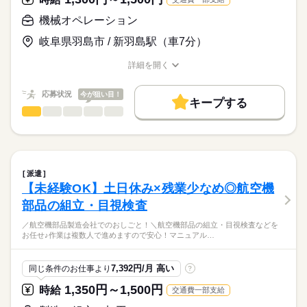
■週休2日制
の軽作業♪資格・経験は一切不要。土日休み＆長期休暇あり◎
■外国人の雇用実績あり
※規定あり（上限：月15,000円）
大きさは70cmほど！
■年間休日116日
車・バイク通勤OK（無料駐車場完備）。正社員登用実績ありで
機械オペレーション
■長期休暇：GW・お盆・年末年始
将来を見据えて働けます！
作業は複数人で進めますので安心！
■有給休暇（半年後に10日付与）
続きを読む
岐阜県羽島市 / 新羽島駅（車7分）
時給
給与
マニュアルを見ながら作業を進めてOK◎
■育児休業取得実績あり
>詳しい募集要項をすべて見る
【給与備考】
詳細を開く
お仕事の特徴
20代～60代の幅広い年齢層の方が活躍中！
職種/応募資格
お仕事の特徴
給与/時間/休日
月収例：228,480円～261,120円
基本特徴
※上記給与は時給×8時間×20.4日にて
応募状況
今が狙い目！
応募する
研修後も丁寧に教えてもらえるので
キープする
計算しています。
未経験OK
新卒・第二
20代活躍
30代活躍
40代活躍
未経験の方もご安心ください！
機械オペレーション
職種
（時給1,400円～1,600円）
続きを読む
男性
女性
男女の割合
50代活躍
60代歓迎
正社員登用
／
日本語があまり話せない外国籍の方も活躍中♪
■昇給：前年度実績あり
金属の機械加工のおしごと！
募集条件
続きを読む
ひとりで
みんなで
仕事の仕方
…1時間あたり80円～100円
長期
期間・時間
＼
＜職場環境＞
交通費
即日スタート
勤務地固定
主婦・主夫
続きを読む
■残業手当
・休憩室あり
＊07：10～16：00
派遣
■深夜手当
具体的には・・・
外国人/留学生
続きを読む
・社員食堂あり
しずか
にぎやか
＊18：10～03：00
職場の様子
【未経験OK】土日休み×残業少なめ◎航空機
●鋳造（ちゅうぞう）業務
・無料駐車場完備
就業時間・曜日
■給与締め日：毎月15日（固定）
メーカー関連
業界
部品の組立・目視検査
型の準備や、金属を加工・成形していく
■交替シフト制
■支払日：月末（固定）
工程のサポートを行います。
残20未満
残20以上
週4日
家庭都合休可
応募資格
研修後も丁寧に教えてもらえるので、
■月平均労働日数：20.4日
続きを読む
／航空機部品製造会社でのおしごと！＼航空機部品の組立・目視検査などを
未経験の方もご安心ください！
■休憩50分
お任せ♪作業は複数人で進めますので安心！マニュアル…
■研修制度
■年齢・学歴・経験・資格はすべて不問！
働き方・環境
●機械加工業務
■時間外労働：月平均30時間
■試用期間：3ヵ月（同条件）
■PCスキルも不要です。
専用の機械を使って、
ブランクOK
産休・育休
社会保険制度
研修制度
＜異業種からの転職・未経験歓迎＞専門知識もないし不安…そ
土曜 日曜
休日・休暇
金属製品を決められた形に
7,392円/月 高い
同じ条件のお仕事より
?
んな風に悩んでいる方を大歓迎します！学歴や過去の経験、特
※深夜業務は法定規定により18歳以上
【交通費備考】
工場ワークデビューの方、
制服あり
禁煙・分煙
バイク自転車
車OK
社員食堂
削ったり仕上げたりする作業です。
■企業カレンダーあり
別な資格は一切問いません。現在活躍中のスタッフも、実はほ
※規定あり（上限：月15,000円）
ブランクがある方も大歓迎！
続きを読む
1,350円～1,500円
時給
交通費一部支給
■年間休日120日
とんどが未経験からスタートです◎
派遣活躍中
英語不要
PC不要
電話なし
「難しそう…」と感じるかもしれませんが、
■長期休暇：GW・お盆・年末年始