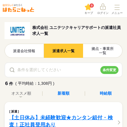
0
キープ
ログイン
メニュー
株式会社 ユニテツクキャリアサポートの派遣社員
求人一覧
拠点・事業所
派遣会社情報
派遣求人一覧
一覧
条件を選択してください
条件変更
6
( 平均時給：1,308円 )
件
オススメ順
新着順
時給順
派遣
【土日休み】未経験歓迎★カンタン組付・検
査！正社員登用あり