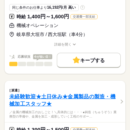
電動ドライバーでネジ締め！
組付作業や検査をおまかせします。経験・資格などは一切不要
■資格・免許・学歴・年齢不問
16,192円/月 高い
同じ条件のお仕事より
?
です♪車・バイク・自転車でラクラク通勤もOK！
■検査
■外国人雇用実績あり
1,400円～1,600円
時給
交通費一部支給
…目視検査
お仕事の特徴
機械オペレーション
大手自動車関連会社の
時給
給与
取引先でのお仕事です。
基本特徴
岐阜県大垣市 / 西大垣駅（車4分）
>詳しい募集要項をすべて見る
【給与備考】
未経験OK
新卒・第二
20代活躍
30代活躍
40代活躍
研修後も丁寧に教えてもらえるので
詳細を開く
未経験
未経験の方もご安心ください！
50代活躍
正社員登用
職種/応募資格
お仕事の特徴
給与/時間/休日
月収例：198,720円＋交通費＋手当
応募する
※上記給与は時給×8時間×20.7日にて
応募状況
募集条件
今が狙い目！
続きを読む
詳しくは職場見学可能です♪
キープする
計算しています。
続きを読む
機械オペレーション
職種
交通費
即日スタート
勤務地固定
主婦・主夫
（時給1,200円～）
男性
女性
男女の割合
まずは、お気軽にお問い合わせください！
／
外国人/留学生
経験者
大手自動車の関連会社でのおしごと！
長期
期間・時間
ひとりで
みんなで
仕事の仕方
就業時間・曜日
月収例：215,280円＋交通費＋手当
＼
＊08：00～16：50
続きを読む
※上記給与は時給×8時間×20.7日にて
残20未満
家庭都合休可
■月平均労働日数：20.7日
派遣
計算しています。
機械オペレーター・箱詰めをお任せ♪
続きを読む
しずか
にぎやか
職場の様子
未経験歓迎★土日休み★金属製品の製造・機
■休憩50分
（時給1,300円～）
働き方・環境
■時間外労働：月平均10時間
メーカー関連
業界
械加工スタッフ★
具体的には・・・
ブランクOK
産休・育休
社会保険制度
研修制度
■残業手当
機械オペレーターは
応募資格
／金属の機械加工のおしごと！＼具体的には・・・●鋳造（ちゅうぞう）業
■給与締め日：毎月15日（固定）
制服あり
禁煙・分煙
バイク自転車
車OK
なんとボタンを押すだけ！
務型の準備や、金属を加工・成形していく工程のサポー…
■未経験歓迎
土曜 日曜
休日・休暇
■支払日：月末（固定）
出来上がった製品を専用の箱へ移す！
派遣活躍中
英語不要
PC不要
電話なし
■経験・資格・免許・学歴不問
これだけ！
■企業カレンダーあり
【未経験歓迎】ボタンを押すだけ！カンタン機械操作＆箱詰め
【交通費備考】
1,300円～1,500円
時給
交通費一部支給