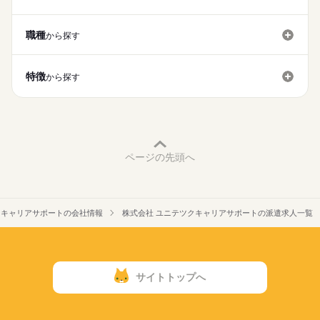
（時給1,200円～1,350円）
未経験の方でもご安心ください♪
続きを読む
募集条件
続きを読む
■昇給あり
職種
から探す
リフト免許をお持ちの方は、
交通費
即日スタート
勤務地固定
主婦・主夫
■残業手当
リフトにて商品の運搬もお任せします！
■給与締め日：毎月15日（固定）
長期
期間・時間
外国人/留学生
■支払日：月末（固定）
＜勤務時の服装＞
特徴
＊08：00～17：00
から探す
就業時間・曜日
・専用の帽子
■休憩60分
【交通費備考】
残20未満
週4日
土日祝休
家庭都合休可
・制服
■労働日数：月平均20.2日
※規定あり（上限：月15,000円）
■残業：月平均12時間
働き方・環境
【待遇・福利厚生】
ブランクOK
産休・育休
社会保険制度
研修制度
■社会保険完備
土曜 日曜 祝日
休日・休暇
ページの先頭へ
…雇用保険・労災保険・健康保険・厚生年金
制服あり
禁煙・分煙
バイク自転車
車OK
社員食堂
■正社員登用制度
■年間休日：123日
派遣活躍中
英語不要
PC不要
電話なし
■受動喫煙対策：屋内禁煙
■企業カレンダーあり
■GW休暇
クキャリアサポートの会社情報
株式会社 ユニテツクキャリアサポートの派遣求人一覧
■お盆休暇
■年末年始休暇
続きを読む
■有給休暇（半年後に10日付与）
■育児休業：取得実績あり
サイトトップへ