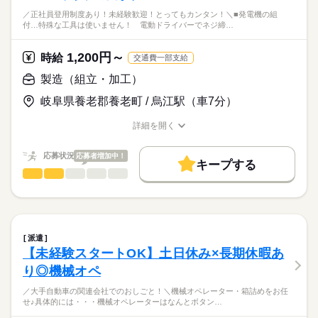
／正社員登用制度あり！未経験歓迎！とってもカンタン！＼■発電機の組
付…特殊な工具は使いません！ 電動ドライバーでネジ締…
1,200円～
時給
交通費一部支給
製造（組立・加工）
岐阜県養老郡養老町 / 烏江駅（車7分）
詳細を開く
職種/応募資格
お仕事の特徴
給与/時間/休日
応募状況
応募者増加中！
キープする
製造（組立・加工）
職種
低い
高い
多い年齢層
／
男性
女性
男女の割合
正社員登用制度あり！
続きを読む
未経験歓迎！
派遣
とってもカンタン！
続きを読む
ひとりで
みんなで
仕事の仕方
【未経験スタートOK】土日休み×長期休暇あ
メーカー関連
業界
り◎機械オペ
＼
しずか
にぎやか
応募資格
職場の様子
／大手自動車の関連会社でのおしごと！＼機械オペレーター・箱詰めをお任
■発電機の組付
せ♪具体的には・・・機械オペレーターはなんとボタン…
＜歓迎＞
…特殊な工具は使いません！
■未経験者