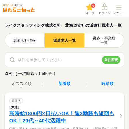
0
キープ
ログイン
メニュー
ライクスタッフィング株式会社 北海道支社の派遣社員求人一覧
拠点・事業所
派遣会社情報
派遣求人一覧
一覧
条件を選択してください
条件変更
4
( 平均時給：1,580円 )
件
オススメ順
新着順
時給順
高収入
派遣
高時給1800円×日払いOK！週3勤務も短期も
OK！20代～40代活躍中
保険に関するコールセンター業務をお任せ！具体的には…・郵便局からの問