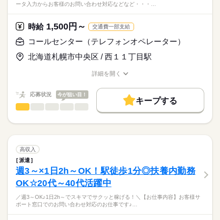
ータ入力からお客様のお問い合わせ対応などなど・・・…
＜20～60代と幅広い層が活躍中！！＞
他にも、
20～60代と幅広い層が活躍中！！
コールセンター案件
WEB登録OKで履歴書不要！
◆憧れのオフィスワークで働きたい
1,500円～
オフィスワーク案件、受付窓口案件
時給
交通費一部支給
スグにお仕事をスタートOK！
◆安定収入がほしい
続きを読む
様々なお仕事のご紹介可能！
最短30分後にお仕事紹介◎
コールセンター（テレフォンオペレーター）
◆長期で安定して働きたい
レギュラー・フルタイム勤務大歓迎！
続きを読む
⇒そんな方大歓迎です！！
◎研修制度も充実
週3～のお仕事♪
北海道札幌市中央区 / 西１１丁目駅
◇フリーターさん活躍中
時給
給与
⇒しっかりと研修をして頂けるので安心♪
気になった事はお気軽にご相談下さいね♪
>詳しい募集要項をすべて見る
◇主婦（夫）さん活躍中
特別難しいお仕事はなし！！
◆時給1,800円～
詳細を開く
お仕事の特徴
◇Wワーク・扶養内勤務OK
未経験の方もしっかりと研修があるのでご安心ください！！
職種/応募資格
お仕事の特徴
給与/時間/休日
◆交通費込み
◇ブランクOK
働く人の待遇向上
◆日払いOK
応募状況
今が狙い目！
応募する
キープする
高収入
未経験の方でも安心して始められるよう
コールセンター（テレフォンオペレーター）
職種
週3日～や、週4日や5日のレギュラー勤務
続きを読む
男性
女性
男女の割合
丁寧な研修制度を整えています！
基本特徴
など様々なお仕事をご用意しております。
／
ご要望に合わせたお仕事をご案内出来ます♪
未経験OK
新卒・第二
20代活躍
30代活躍
40代活躍
★未経験活躍中★
続きを読む
ひとりで
みんなで
仕事の仕方
1ヵ月～3ヵ月
期間・時間
異業種からのご応募者も沢山活躍してます！！
続きを読む
募集条件
案件により様々な時給のお仕事も
＼
高収入
10：00～19：00 or 11：00～20：00
ご用意しておりますので、
交通費
主婦・主夫
学生歓迎
履歴書不要
WEB登録
続きを読む
しずか
にぎやか
週3～OK！
職場の様子
派遣
「こういう働き方をしたい！」などあれば、
データ入力からお客様のお問い合わせ対応などなど・・・
週3～×1日2h～OK！駅徒歩1分◎扶養内勤務
WEB選考完結
何なりとお申し付けくださいね♪
サービス関連
業界
やりたい事を必ず見つける事が出来ます！！！
★あなたに合ったシフトが見つかる★
OK☆20代～40代活躍中
5か月目以降に在宅ワークに切り替え可能なお仕事もあり、
応募資格
就業時間・曜日
当社では他にも幅広くお仕事を取り扱い中！！
続きを読む
ライフスタイルに合わせた働き方が可能♪
残業なし
残10未満
残20未満
10時～出社
／週3～OK♪1日2h～でスキマでサクッと稼げる！＼【お仕事内容】お客様サ
【交通費】
＼未経験から始められる／
あなたの生活に合わせてシフト組が出来るので、
ポート窓口でのお問い合わせ対応のお仕事です♪…
※案件による
＜20～40代が中心に活躍中！！＞
特別難しいお仕事はなし！！
Wワーク可
週2・3日
土日祝休
平日休み
WEB登録OKで履歴書不要！
ご要望をお申し付けください！！
休日・休暇