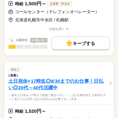
スグにお仕事をスタートOK！
◆憧れのオフィスワークで働きたい
家庭都合休可
1,500円～
他にも、
時給
交通費一部支給
★月～日の間でシフト制
最短30分後にお仕事紹介◎
この機会にオフィスワークデビューしませんか？
◆安定収入がほしい
続きを読む
コールセンター案件
★土日祝休み など…
レギュラー・フルタイム勤務大歓迎！
働き方・環境
コールセンター（テレフォンオペレーター）
◆長期で安定して働きたい
オフィスワーク案件、受付窓口案件
様々なお仕事をご用意しております。
週3～のお仕事♪
続きを読む
⇒そんな方大歓迎です！！
ブランクOK
社会保険制度
研修制度
日払い
週払い
様々なお仕事のご紹介可能！
お気軽にご相談ください！
気になった事はお気軽にご相談下さいね♪
北海道札幌市中央区 / 札幌駅
◇フリーターさん活躍中
時給
給与
禁煙・分煙
駅5分以内
派遣活躍中
>詳しい募集要項をすべて見る
OPスタッフ
◇主婦（夫）さん活躍中
◎研修制度も充実
＜＜ 特別ボーナスあり！ ＞＞
詳細を開く
お仕事の特徴
◇Wワーク・扶養内勤務OK
⇒しっかりと研修をして頂けるので安心♪
職種/応募資格
お仕事の特徴
給与/時間/休日
◇ブランクOK
特別難しいお仕事はなし！！
働く人の待遇向上
◆時給1,500円～
応募状況
今が狙い目！
応募する
未経験の方もしっかりと研修があるのでご安心ください！！
キープする
◆日払いOK
高収入
未経験の方でも安心して始められるよう
コールセンター（テレフォンオペレーター）
職種
続きを読む
ひとりで
みんなで
仕事の仕方
丁寧な研修制度を整えています！
◎特別ボーナスあり♪
基本特徴
週3日～や、週4日や5日のレギュラー勤務
／
⇒今だけの特別な待遇★
など様々なお仕事をご用意しております。
未経験OK
新卒・第二
20代活躍
30代活躍
40代活躍
続きを読む
しずか
にぎやか
職場の様子
ご要望に合わせたお仕事をご案内出来ます♪
3ヵ月以上
期間・時間
週3～OK♪
募集条件
1日2h～でスキマでサクッと稼げる！
高収入
8：50～18：00（実働8h・休憩1h10m）
案件により様々な時給のお仕事も
交通費
主婦・主夫
履歴書不要
WEB登録
続きを読む
派遣
ご用意しておりますので、
サービス関連
業界
＼
この機会にオフィスワークデビューしませんか？
土日祝休×17時迄◎9/30までのお仕事！日払
WEB選考完結
「こういう働き方をしたい！」などあれば、
何なりとお申し付けくださいね♪
い◎20代～40代活躍中
【お仕事内容】
応募資格
就業時間・曜日
お客様サポート窓口での
休日・休暇
残業なし
残10未満
残20未満
10時～出社
／基本土日休み♪17時まで勤務で働きやすい！＼【お仕事内容】お客様サポ
＜ 経験者/未経験者みなさん活躍中！ ＞
お問い合わせ対応のお仕事です♪
WEB登録OKで履歴書不要！
ート窓口でのお問い合わせ対応のお仕事です♪＜具体…
【交通費】
困ったことや分からない事は直ぐに相談できる！
★月～日の間でシフト制
Wワーク可
週4日
土日祝休
平日休み
家庭都合休可
スグにお仕事をスタートOK！
※お仕事によって変わります。
雰囲気が良く楽しく働いていますよ♪
＜具体的には＞
★土日祝休み など…
最短30分後にお仕事紹介◎
シフト勤務
1,520円～
・モバイル端末や周辺機器に関する問い合わせ対応
時給
様々なお仕事をご用意しております。
レギュラー・フルタイム勤務大歓迎！
また就業後のサポートも充実しております♪
続きを読む
・簡単な操作や機器の説明
お気軽にご相談ください！