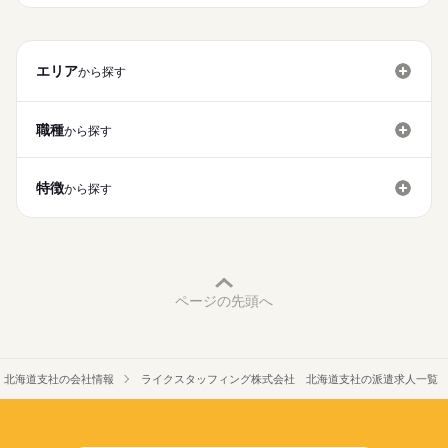
⇒就業後もしっかりフォローいたします♪
時給
給与
・上記のような電話対応の履歴入力作業
>詳しい募集要項をすべて見る
お仕事の特徴
◆新規スタッフの継続率90％以上
など
PC不要
時給1,520円
◆定期面談で待遇改善なども実施！！
働く人の待遇向上
交通費：時給に含む
現在はログイン時のパスキー認証や、
エリア
高収入
から探す
応募する
ワンタイムパスワード導入に関する
＜90%以上の方が未経験からのスタート＞
お問い合わせが増加しています。
基本特徴
続きを読む
＼日払いOK♪／
未経験OK
新卒・第二
20代活躍
30代活躍
40代活躍
職種
続きを読む
から探す
慣れるまでしっかりサポートするので安心♪
金欠の際も日払いOKなので、問題なし♪
近くに先輩社員もいるので、
最短で翌日のお渡しも可能♪
募集条件
1ヵ月～3ヵ月
期間・時間
困ったときはすぐに相談できる環境です！
大量募集
即日スタート
主婦・主夫
履歴書不要
特徴
【勤務時間】
から探す
プライベートの充実も出来て、
★基本土日休み！
8：00～17：00
あなたにあったお仕事をご紹介いたします！
WEB登録
WEB選考完結
（実働8時間）
就業時間・曜日
- - - - - - - -
【勤務日】
続きを読む
土日祝休
家庭都合休可
週5日
◇充実の研修体制あり
基本土日祝休み
働き方・環境
ページの先頭へ
◇残業代支給
土曜 日曜 祝日
休日・休暇
◇日払いOK
ブランクOK
産休・育休
社会保険制度
研修制度
＜90%以上の方が未経験からのスタート＞
週5日
その他、北海道全域でお仕事のご案内可能！
服装自由
日払い
週払い
禁煙・分煙
駅5分以内
基本土日祝休み
英語不要
 北海道支社の会社情報
ライクスタッフィング株式会社 北海道支社の派遣求人一覧