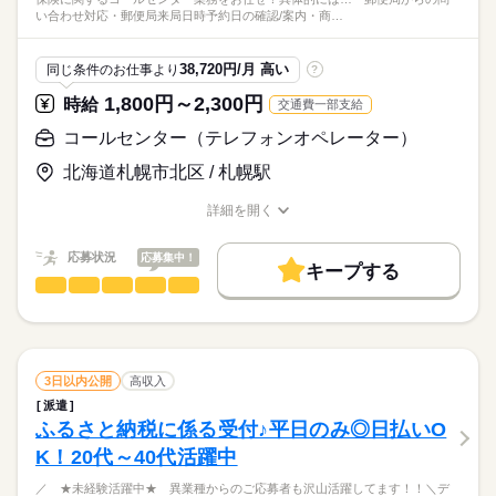
い合わせ対応・郵便局来局日時予約日の確認/案内・商…
38,720円/月 高い
同じ条件のお仕事より
?
1,800円～2,300円
時給
交通費一部支給
コールセンター（テレフォンオペレーター）
北海道札幌市北区 / 札幌駅
詳細を開く
職種/応募資格
お仕事の特徴
給与/時間/休日
応募状況
応募集中！
キープする
コールセンター（テレフォンオペレーター）
職種
低い
高い
多い年齢層
保険に関するコールセンター業務をお任せ！
男性
女性
男女の割合
具体的には…
続きを読む
・郵便局からの問い合わせ対応
3日以内公開
高収入
・郵便局来局日時予約日の確認/案内
続きを読む
ひとりで
みんなで
仕事の仕方
派遣
・商品紹介DMを発送
ふるさと納税に係る受付♪平日のみ◎日払いO
サービス関連
業界
K！20代～40代活躍中
短期での勤務もOK！
しずか
にぎやか
応募資格
職場の様子
週3～でもOKなのでプライベート充実間違いなし！
／ ★未経験活躍中★ 異業種からのご応募者も沢山活躍してます！！＼デ
＼未経験から始められる／