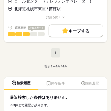
働き方・環境
気になった事はお気軽にご相談下さいね♪
コールセンター（テレフォンオペレーター）
など
◆一人一人に専任担当がつきます
在宅ワーク
ブランクOK
社会保険制度
日払い
北海道札幌市東区 / 苗穂駅
⇒就業後もしっかりフォローいたします♪
時給
給与
問い合わせ対応は段階的に進めていくので安心♪
週払い
禁煙・分煙
駅5分以内
>詳しい募集要項をすべて見る
派遣活躍中
お仕事の特徴
◆新規スタッフの継続率90％以上
近くに先輩社員もいるので、
時給1,360円
詳細を開く
◆定期面談で待遇改善なども実施！！
困ったときはすぐに相談できる環境です！
OPスタッフ
職種/応募資格
お仕事の特徴
給与/時間/休日
働く人の待遇向上
交通費：時給に含む
高収入
応募状況
人気上昇中！
応募する
★週3日～
キープする
＜90%以上の方が未経験からのスタート＞
★1日2h～
コールセンター（テレフォンオペレーター）
職種
基本特徴
続きを読む
ひとりで
みんなで
仕事の仕方
＼日払いOK♪／
／
未経験OK
新卒・第二
20代活躍
30代活躍
40代活躍
続きを読む
金欠の際も日払いOKなので、問題なし♪
しずか
にぎやか
職場の様子
最短で翌日のお渡しも可能♪
募集条件
長期
期間・時間
基本土日休み♪
1
17時まで勤務で働きやすい！
大量募集
1ヵ月以内にスタート
主婦・主夫
履歴書不要
【勤務時間】
プライベートの充実も出来て、
続きを読む
8：45～21：00
あなたにあったお仕事をご紹介いたします！
WEB登録
WEB選考完結
サービス関連
業界
＼
1日2h～OK
表示
1～4
件 /
4
件
就業時間・曜日
- - - - - - - -
【お仕事内容】
応募資格
【勤務日】
続きを読む
残業なし
10時～出社
1日4h以下
扶養内
Wワーク可
お客様サポート窓口での
週3日～
◇充実の研修体制あり
＜ 経験者/未経験者みなさん活躍中！ ＞
お問い合わせ対応のお仕事です♪
週2・3日
検索履歴
土日祝休
平日休み
家庭都合休可
保存条件
閲覧履歴
※土日祝含む
WEB登録OKで履歴書不要！
◇残業代支給
困ったことや分からない事は直ぐに相談できる！
曜日固定勤務も相談OK！
スグにお仕事をスタートOK！
休日・休暇
◇日払いOK
雰囲気が良く楽しく働いていますよ♪
シフト勤務
＜具体的には＞
最短30分後にお仕事紹介◎
・証券会社の会員向けサイトへの
週3日～
＜90%以上の方が未経験からのスタート＞
レギュラー・フルタイム勤務大歓迎！
最近検索した条件はありません。
働き方・環境
また就業後のサポートも充実しております♪
続きを読む
ログインに関するお問い合わせ対応
※土日祝含む
その他、北海道全域でお仕事のご案内可能！
気になった事はお気軽にご相談下さいね♪
・証券口座開設に関する基本的なお問い合わせ対応
ブランクOK
社会保険制度
研修制度
服装自由
※3件まで履歴が残ります。
◆一人一人に専任担当がつきます
・一部、折り返し対応などの発信業務
日払い
週払い
禁煙・分煙
駅5分以内
英語不要