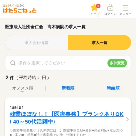
0
キープ
ログイン
メニュー
医療法人社団全仁会 高木病院の求人一覧
求人会社情報
求人一覧
条件を選択してください
条件変更
2
( 平均時給：-円 )
件
オススメ順
新着順
時給順
正社員
残業ほぼなし！【医療事務】ブランクありOK
/ 40～50代活躍中♪
◇医療事務募集◇【具体的には…】医療事務全般■受付■患者対応■電話対応
■ご案内■ご精算■請求書業務その他、付随するお仕…