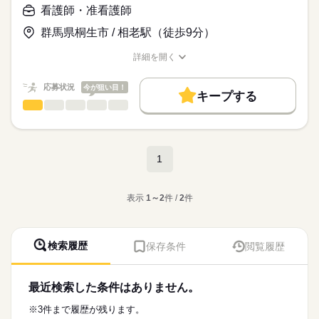
幅広い年齢層のスタッフが在籍◎
看護師・准看護師
医療事務の経験がある方活躍中♪
長く働ける環境が整っています！
子育て世代、ミドル世代など幅広く活躍中！
続きを読む
群馬県桐生市 / 相老駅（徒歩9分）
月給
給与
■育休・産休取得後も安心
>詳しい募集要項をすべて見る
個人のスキルに合わせて
￣￣￣￣￣￣￣￣￣￣￣￣
【給与備考】
詳細を開く
必要な知識を身につけられます◎
職種/応募資格
お仕事の特徴
給与/時間/休日
産休・育休後のスムーズな復職を
□大卒 190,000円～
お仕事の特徴
お気軽にご応募ください。
全面的にサポートしています♪
□その他 175,000円～
応募状況
今が狙い目！
応募する
基本特徴
キープする
育児経験者も多く、
看護師・准看護師
職種
急なお子さんの体調不良にも
※一律（皆勤、調整等）手当含む
続きを読む
新卒・第二
40代活躍
50代活躍
60代歓迎
男性
女性
男女の割合
理解があり柔軟に対応しています♪
◇看護補助募集◇
募集条件
〈その他手当〉
ひとりで
みんなで
■自分時間充実
仕事の仕方
勤務先公開
交通費
主婦・主夫
勤務時間
▼具体的なお仕事内容
続きを読む
続きを読む
1
￣￣￣￣￣￣￣￣￣
■休日手当
・救急の受け入れを優先として
09：00～17：15
就業時間・曜日
残業が少なく
1,500円／回
病棟と外来のサポート兼務
続きを読む
しずか
にぎやか
9：00～17：15（休憩60分）
職場の様子
働きやすい環境を提供しています！
■皆勤手当
・入浴、食事、移動の介助
残20未満
Wワーク可
シフト勤務
10,000円
医療・介護・福祉関連
表示
1～2
件 /
2
件
業界
・ベッドメイキングやお部屋の整理整頓
■月間シフト制（基本、日曜日休み）
働き方・環境
■扶養手当
・患者さんのお話し相手や見守り
応募資格
■年4回ほど当番医あり（休日手当）
続きを読む
子1人 4,000円
ブランクOK
社会保険制度
研修制度
禁煙・分煙
■残業ほぼなし
配 10,000円
○資格不問
患者さんが快適な療養生活を送れるよう、
検索履歴
保存条件
閲覧履歴
■月間休日：8日
バイク自転車
車OK
○ブランクOK
心温まるサポートをお願いします。
■幅広い年齢層が活躍中
■夏季休暇：3日間（7～9月）
休日・休暇
■試用期間あり（3か月/アルバイト・パート/同条件）
○資格ある方優遇
￣￣￣￣￣￣￣￣￣￣￣
■年間休日：99日
■昇給年1回
○夜勤週1日入れる方
先輩看護師によるマンツーマンのOJTで
月間シフト制（基本、日曜日休み）
看護部には20代から60代まで
最近検索した条件はありません。
■賞与年2回（計2.5月分）
基礎から丁寧に指導します♪
幅広い年齢層のスタッフが在籍◎
※前年度実績あり
長く働ける環境が整っています！
続きを読む
※3件まで履歴が残ります。
月給
給与
新卒看護師、中途採用者、復職者の