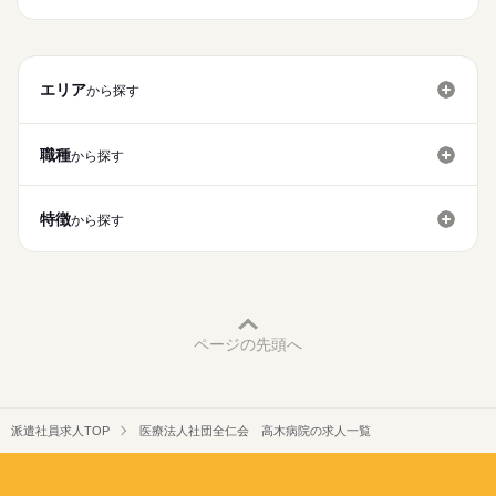
>詳しい募集要項をすべて見る
＼経験年数によって給与UP／
年間教育プログラムもあるので
■育休・産休取得後も安心
【給与備考】
経験7年で20万以上も！
個人のスキルに合わせて
￣￣￣￣￣￣￣￣￣￣￣￣
※調整手当含む
お仕事の特徴
給与に関しては経験年数によって変動もあり！
必要な知識を身につけられます◎
産休・育休後のスムーズな復職を
※夜勤手当4回分2万4000円含む
面接の際にご相談ください◎
応募する
基本特徴
全面的にサポートしています♪
超過分は別途支給
エリア
から探す
育児経験者も多く、
※週1回の夜勤を想定
続きを読む
未経験OK
新卒・第二
40代活躍
50代活躍
60代歓迎
上記時間以外での勤務もOK！
急なお子さんの体調不良にも
それ以上は要相談
詳しくはご相談ください♪
募集条件
理解があり柔軟に対応しています♪
職種
から探す
〈その他手当〉
勤務先公開
交通費
勤務地固定
主婦・主夫
勤務時間
【交通費備考】
続きを読む
■地域との連携
■休日手当
上限あり（2万4500円まで）
09：00～17：15
就業時間・曜日
￣￣￣￣￣￣￣
1,500円／回
特徴
17：00～09：15
から探す
地域の看護学校と提携し、
■皆勤手当
残20未満
シフト勤務
9：00～17：15（休憩60分）
准看護師や看護助手として働きながら
10,000円
17：00～翌9：15（休憩120分）
看護師を目指す方々も大歓迎♪
働き方・環境
■扶養手当
続きを読む
授業や試験に合わせたシフトで
子1人 4,000円
ブランクOK
社会保険制度
研修制度
資格支援
■月間シフト制（日、祝日含む）
無理なく学業と仕事を両立◎
配 10,000円
■残業：月平均3時間
禁煙・分煙
バイク自転車
車OK
■月間休日：8日
休日・休暇
ページの先頭へ
■試用期間あり（3か月/正社員/同条件）
■夏季休暇：3日間（7～9月）
■昇給年1回
■月8日公休
■年間休日：99日
■賞与年2回（計2.5月分）
■夏季休暇、年末年始休暇
※前年度実績あり
■有給休暇あり
派遣社員求人TOP
医療法人社団全仁会 高木病院の求人一覧
※消化率90％以上を実現（2022年2月）
【交通費備考】
■特別休暇あり
2万4500円まで