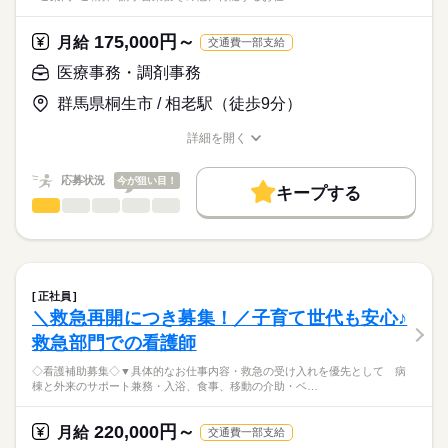
175,000円～
月給
交通費一部支給
医療事務・調剤事務
群馬県桐生市 / 相老駅（徒歩9分）
詳細を開く
職種/応募資格
お仕事の特徴
給与/時間/休日
応募状況
今が狙い目！
キープする
医療事務・調剤事務
職種
男性
女性
男女の割合
◇医療事務募集◇
ひとりで
みんなで
仕事の仕方
【具体的には…】
続きを読む
医療事務全般
正社員
■受付
続きを読む
しずか
にぎやか
職場の様子
＼救急再開につき募集！／子育て世代も安心♪
■患者対応
医療・介護・福祉関連
業界
救急部門での看護師
■電話対応
■ご案内
応募資格
◇看護補助募集◇▼具体的なお仕事内容・救急の受け入れを優先として 病
■ご精算
棟と外来のサポート兼務・入浴、食事、移動の介助・ベ…
○ブランクOK
■請求書業務
■幅広い年齢層が活躍中
【歓迎】
220,000円～
その他、付随するお仕事をおまかせします。
月給
交通費一部支給
￣￣￣￣￣￣￣￣￣￣￣
・医療事務経験のある方