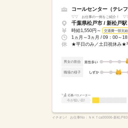
コールセンター（テレフ
▽▽ お仕事の一例をご紹介！ ▽▽
千葉県松戸市 / 新松戸駅
時給1,550円～
交通費一部支給
男女の割合
職場の様子
応募バロメーター
今が狙い目!
イチオシ!
お仕事No：
ＮＫＴca00006-新松戸83