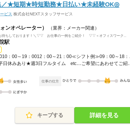
／★短期★時短勤務★日払い★未経験OK◎
サービス
株式会社NEXTスタッフサービス
ォンオペレーター）
（業界：メーカー関連）
待ちしております！＼▽▽ お仕事の一例をご紹介！ ▽▽＜オフィスワーク...
薬院駅
1ヵ月以内 / 09：
★平日のみ／土日祝休み★平日休みあり★週3日フ
仕事の仕方
詳細を見る
キープする