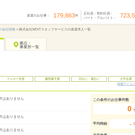
正社員・契約社員・
179,863
723,
派遣のお仕事：
件
パート・アルバイト：
の会社情報
>
株式会社NEXTスタッフサービスの派遣求人一覧
拠点・
事業所一覧
フォロー充実
履歴書不要
日払い・週払い
大手企業
特徴アイコ
件はありません
この条件のお仕事件数
0
件はありません
-
平均時給
件はありません