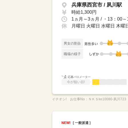
兵庫県西宮市 / 夙川駅
時給1,300円
月曜日 火曜日 水曜日 木曜日
男女の割合
職場の様子
応募バロメーター
今が狙い目!
イチオシ!
お仕事No：
ＮＫＳke10080-夙川723
NEW!
[ 一般派遣 ]