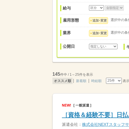
給与
雇用形態
選択中の条
追加･変更
業界
選択中の条
追加･変更
公開日
145
件中 / 1～25件を表示
表
オススメ順
新着順
時給順
NEW!
[ 一般派遣 ]
［資格＆経験不要］日払
派遣会社：
株式会社NEXTスタッフ