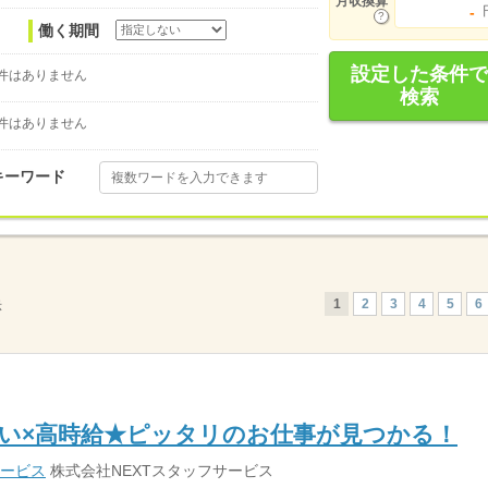
月収換算
-
働く期間
設定した条件で
件はありません
検索
件はありません
キーワード
1
2
3
4
5
6
示
い×高時給★ピッタリのお仕事が見つかる！
サービス
株式会社NEXTスタッフサービス