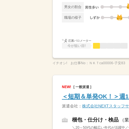
男女の割合
職場の様子
応募バロメーター
今が狙い目!
イチオシ!
お仕事No：
ＮＫＴca00006-子安83
NEW!
[ 一般派遣 ]
＜短期＆単発OK！＞週
派遣会社：
株式会社NEXTスタッフ
梱包・仕分け・検品
（業
＼20～50代の幅広い年代が活躍中／仕分