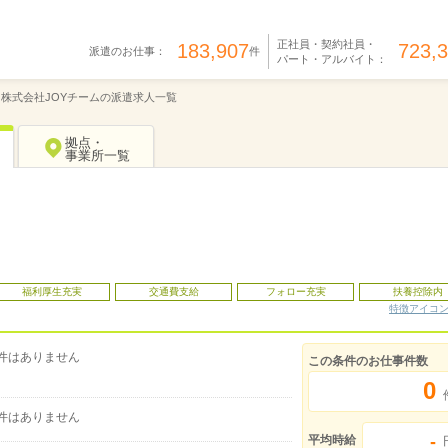
正社員・契約社員・
183,907
723,
派遣のお仕事：
件
パート・アルバイト：
株式会社JOYチームの派遣求人一覧
拠点・
事業所一覧
福利厚生充実
交通費支給
フォロー充実
扶養控除内
特徴アイコ
件はありません
この条件のお仕事件数
0
件はありません
-
平均時給