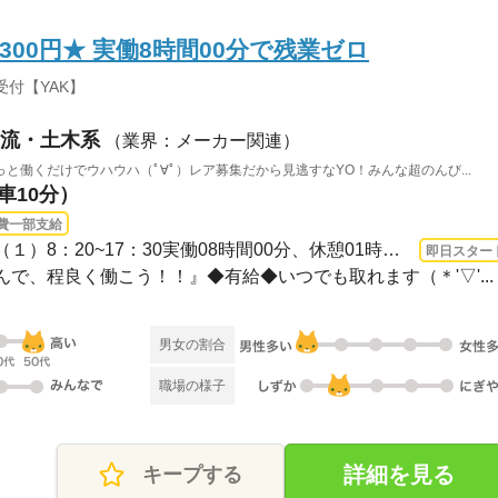
300円★ 実働8時間00分で残業ゼロ
付【YAK】
流・土木系
（業界：メーカー関連）
と働くだけでウハウハ（ﾟ∀ﾟ）レア募集だから見逃すなYO！みんな超のんび...
車10分）
費一部支給
長期 即日〜 / ◆定時時間◆（１）8：20~17：30実働08時間00分、休憩01時間10分（午前10...
即日スター
休んで、程良く働こう！！』◆有給◆いつでも取れます（＊'▽'...
男女の割合
職場の様子
詳細を見る
キープする