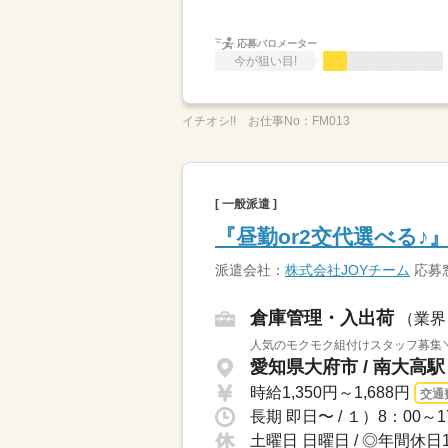
応募バロメーター
今が狙い目!
イチオシ!!
お仕事No：
FM013
[ 一般派遣 ]
『昼勤or2交代選べる
派遣会社：
株式会社JOYチーム
応募窓
倉庫管理・入出荷
（業界
人気のモクモク組付けスタッフ募集＼
愛知県大府市 / 南大高
時給1,350円～1,688円
交通