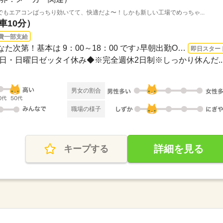
もエアコンばっちり効いてて、快適だよ〜！しかも新しい工場でめっちゃ...
車10分）
費一部支給
長期 即日〜 / 定時時間はあなた次第！基本は 9：00～18：00 です♪早朝出勤OK！お昼か...
即日スター
土曜日・日曜日ゼッタイ休み◆※完全週休2日制※しっかり休んだ..
男女の割合
職場の様子
詳細を見る
キープする