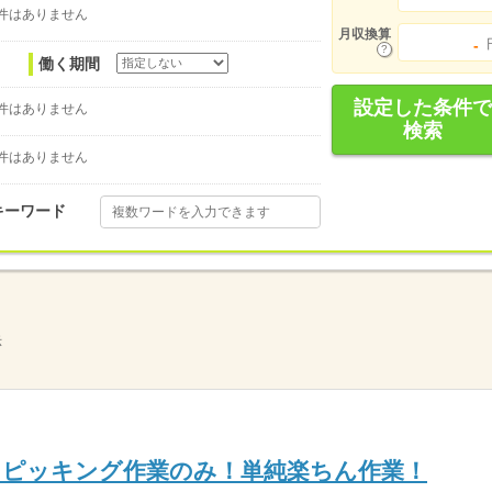
件はありません
月収換算
-
働く期間
設定した条件で
件はありません
検索
件はありません
キーワード
示
とピッキング作業のみ！単純楽ちん作業！