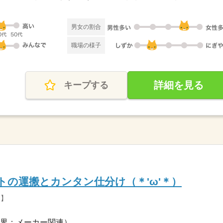
男女の割合
職場の様子
詳細を見る
キープする
トの運搬とカンタン仕分け（＊'ω'＊）
G】
界：メーカー関連）