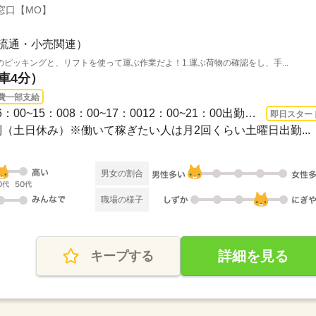
窓口【MO】
流通・小売関連）
ピッキングと、リフトを使って運ぶ作業だよ！1.運ぶ荷物の確認をし、手...
（車4分）
費一部支給
長期 即日〜 / ◆定時時間◆6：00~15：008：00~17：0012：00~21：00出勤時間は選択可能...
即日スター
日制（土日休み）※働いて稼ぎたい人は月2回くらい土曜日出勤...
男女の割合
職場の様子
詳細を見る
キープする