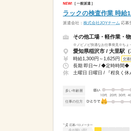
NEW!
[ 一般派遣 ]
ラックの検査作業 時給1
派遣会社：
株式会社JOYチーム
応募受
その他工場・軽作業・物
※ノビノビ快適なお仕事発見※ちょっ
愛知県稲沢市 / 大里駅（
時給1,300円～1,625円
交通
土曜日 日曜日 / 『程良く
多い年齢層
仕事の仕方
応募バロメーター
今が狙い目!