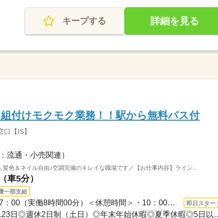
詳細を見る
キープする
♪』組付けモクモク業務！！駅から無料バス付
口【IS】
：流通・小売関連）
髪色＆ネイル自由♪空調完備のキレイな職場です／【お仕事内容】ライン...
駅（車5分）
費一部支給
長期 即日〜 / １）8：00～17：00（実働8時間00分）＜休憩時間＞・10：00～10：10・12...
即日スター
土曜日 日曜日 / ◎年間休日123日◎週休2日制（土