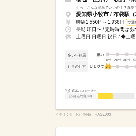
えっ！こんな簡単でいいの！？真夏で
愛知県小牧市 / 布袋駅（
時給1,550円～1,938円
交通
土曜日 日曜日 祝日 / ◆
多い年齢層
仕事の仕方
応募バロメーター
応募者増加中!
イチオシ!!
お仕事No：
HASE003