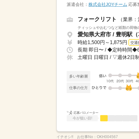
派遣会社：
株式会社JOYチーム
応募
フォークリフト
（業界：
ティッシュやおむつなど紙類の荷物の
愛知県大府市 / 豊明駅
時給1,500円～1,875円
交通
土曜日 日曜日 / ▽週休2
多い年齢層
仕事の仕方
応募バロメーター
今が狙い目!
イチオシ!!
お仕事No：
OKH004567