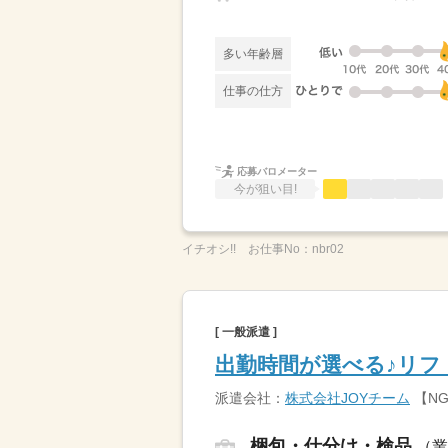
多い年齢層
仕事の仕方
応募バロメーター
今が狙い目!
イチオシ!!
お仕事No：
nbr02
[ 一般派遣 ]
出勤時間が選べる♪リフ
派遣会社：
株式会社JOYチーム
【N
梱包・仕分け・検品
（業