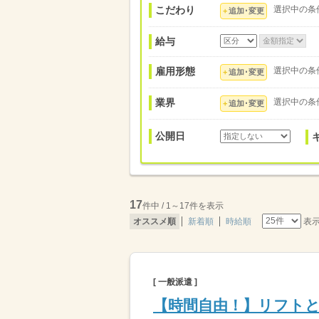
こだわり
選択中の条
追加･変更
給与
雇用形態
選択中の条
追加･変更
業界
選択中の条
追加･変更
公開日
17
件中 / 1～17件を表示
表
オススメ順
新着順
時給順
[ 一般派遣 ]
【時間自由！】リフト