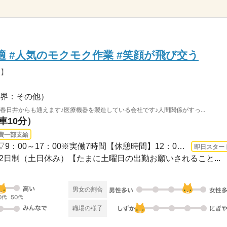
適 #人気のモクモク作業 #笑顔が飛び交う
G】
界：その他）
春日井からも通えます♪医療機器を製造している会社です♪人間関係がすっ...
車10分）
費一部支給
長期 即日〜 / 勤務パターン▽9：00～17：00※実働7時間【休憩時間】12：00～13：00計60...
即日スター
週休2日制（土日休み）【たまに土曜日の出勤お願いされること...
男女の割合
職場の様子