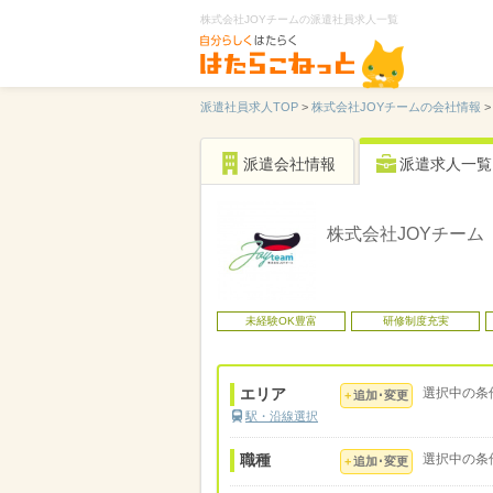
株式会社JOYチームの派遣社員求人一覧
派遣社員求人TOP
>
株式会社JOYチームの会社情報
>
派遣会社情報
派遣求人一覧
株式会社JOYチーム
未経験OK豊富
研修制度充実
エリア
選択中の条
追加･変更
駅・沿線選択
職種
選択中の条
追加･変更