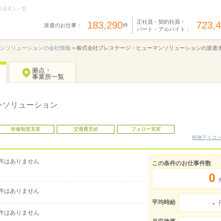
社員求人一覧
正社員・契約社員・
183,290
723,
派遣のお仕事：
件
パート・アルバイト：
ンソリューションの会社情報
>
株式会社プレステージ・ヒューマンソリューションの派遣
拠点・
事業所一覧
ンソリューション
研修制度充実
交通費支給
フォロー充実
特徴アイコ
件はありません
この条件のお仕事件数
0
件はありません
-
平均時給
件はありません