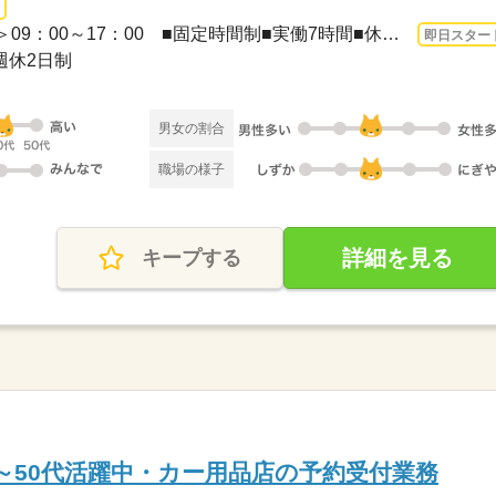
長期 即日〜 / ＜勤務時間枠＞09：00～17：00 ■固定時間制■実働7時間■休憩1時間■週5...
即日スター
全週休2日制
男女の割合
職場の様子
詳細を見る
キープする
0～50代活躍中・カー用品店の予約受付業務