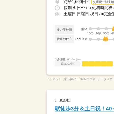
時給1,600円～
交通費一部支給
土曜日 日曜日 祝日 / ■完
多い年齢層
仕事の仕方
応募バロメーター
応募集中!
イチオシ!!
お仕事No：
2607中央区_データ入力
[ 一般派遣 ]
駅徒歩3分＆土日祝！4