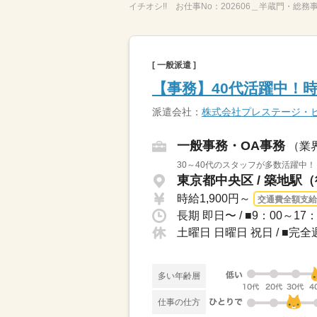
イチオシ!!
お仕事No：
202606＿半蔵門・総務
[ 一般派遣 ]
【事務】40代活躍中！時
派遣会社：
株式会社プレステージ・
一般事務・OA事務
（業
30～40代のスタッフが多数活躍中！
東京都中央区 / 築地駅
時給1,900円～
交通費全額支給
土曜日 日曜日 祝日 / 
多い年齢層
仕事の仕方