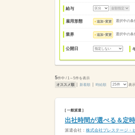
給与
雇用形態
選択中の条
追加･変更
業界
選択中の条
追加･変更
公開日
5
件中 / 1～5件を表示
表
オススメ順
新着順
時給順
[ 一般派遣 ]
出社時間が選べる＆定時
派遣会社：
株式会社プレステージ・