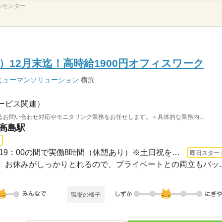
ールセンター
）12月末迄！高時給1900円オフィスワーク
ヒューマンソリューション
横浜
ービス関連）
お問い合わせ対応やモニタリング業務をお任せします。＜具体的な業務内...
新高島駅
3ヵ月以上 即日〜 / 7：00〜19：00の間で実働8時間（休憩あり）※土日祝を含むシフト制...
即日スター
お休みがしっかりとれるので、プライベートとの両立もバッ..
職場の様子