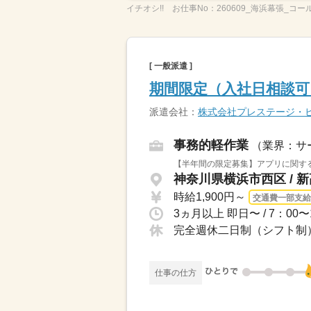
イチオシ!!
お仕事No：
260609_海浜幕張_コ
[ 一般派遣 ]
期間限定（入社日相談可
派遣会社：
株式会社プレステージ・
事務的軽作業
（業界：サ
【半年間の限定募集】アプリに関する
神奈川県横浜市西区 / 
時給1,900円～
交通費一部支給
完全週休二日制（シフト制）
仕事の仕方