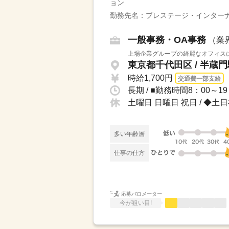
ョン
勤務先名：プレステージ・インター
一般事務・OA事務
（業
上場企業グループの綺麗なオフィスに
東京都千代田区 / 半蔵
時給1,700円
交通費一部支給
長期 / ■勤務時間8：00～
土曜日 日曜日 祝日 / 
多い年齢層
仕事の仕方
応募バロメーター
今が狙い目!