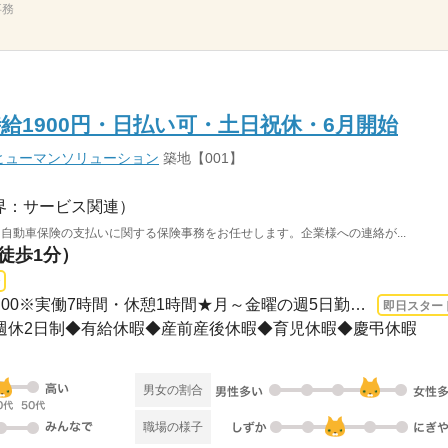
事務
給1900円・日払い可・土日祝休・6月開始
ヒューマンソリューション
築地【001】
界：サービス関連）
 自動車保険の支払いに関する保険事務をお任せします。企業様への連絡が...
（徒歩1分）
長期 即日〜 / ■9：00～17：00※実働7時間・休憩1時間★月～金曜の週5日勤務（土日祝休...
即日スター
■完全週休2日制◆有給休暇◆産前産後休暇◆育児休暇◆慶弔休暇
男女の割合
職場の様子