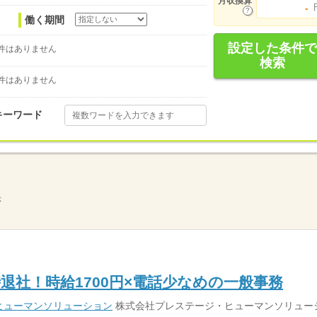
月収換算
-
働く期間
設定した条件で
件はありません
検索
件はありません
キーワード
示
退社！時給1700円×電話少なめの一般事務
ヒューマンソリューション
株式会社プレステージ・ヒューマンソリュー