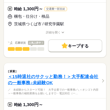
対応をお任せ！
★簡単なお問合せ対応がメイン★研修もあり未経験の方も安心
・大学生さん・Wワーカーさん・
1,300円～
時給
交通費一部支給
スタート！9月までの期間限定なので挑戦しやすい♪無料駐車場
主婦（夫）さん大歓迎
▼具体的には…
完備＊車通勤OK◎前渡しサービスOK！昇給あり☆土日祝休みで
梱包・仕分け・検品
・学歴・資格・経験不問
続きを読む
・電話でのお問い合わせ対応
仕事とプライベート充実◎
・20代～50代男女活躍中
・データ入力、メール対応
茨城県つくば市 / 研究学園駅
・友達同士の応募もOK
・申請書類の確認、整理
時給
給与
・来客対応 など
詳細を開く
>詳しい募集要項をすべて見る
お仕事の特徴
職種/応募資格
お仕事の特徴
給与/時間/休日
＼お給料の前渡しサービスあり／
★こんな方にもオススメ！★
対応の流れが決まっているため、
働く人の待遇向上
受取のタイミングが選べる♪
「いろんなお仕事に挑戦したい」
応募状況
人気上昇中！
未経験の方も安心◎
キープする
急な出費でも安心★
高収入
「がっつり稼ぎたい」
応募する
事務デビューさんも大歓迎です！
梱包・仕分け・検品
職種
男性
女性
男女の割合
「子育てと両立したい」
基本特徴
▼詳細
続きを読む
＼週1日～OK★通販商品のカンタン仕分け！／
「オシャレしたい」
給与支払い
未経験OK
新卒・第二
20代活躍
30代活躍
40代活躍
「前渡しサービスに惹かれて…」
続きを読む
ひとりで
みんなで
仕事の仕方
・月払い
通販商品の出荷に向けた
50代活躍
続きを読む
・前渡し制度あり（最短翌営業日振込）
1ヵ月～3ヵ月
期間・時間
移動・仕分け作業をお願いします◎
など、ご紹介できる案件は沢山あるので
派遣
続きを読む
アナタの希望を聞かせて下さいね♪
募集条件
しずか
にぎやか
9：00～17：00（休憩60分）
職場の様子
＜15時退社のサクッと勤務！＞大手配達会社
【交通費備考】
━━━━━━━━━━
交通費
勤務地固定
主婦・主夫
学生歓迎
履歴書不要
車通勤OK！
その他
業界
の一般事務♪未経験OK
▽ お仕事内容
働き方はあなた次第♪
━━━━━━━━━━
WEB登録
応募資格
＃週1日～OK
／ 未経験からスタート可能！ 大手企業での一般事務♪＼＜オシゴト内容
■ カートに乗った荷物の移動
＃希望日でシフトIN
続きを読む
＞一般事務の補助業務をお願いします◎・電話対応（一…
＼未経験の方も大歓迎♪／
就業時間・曜日
■ コンベアーから流れてくる商品の仕分け
＃長期でしっかりとor単発でサクッと
■ 伝票の数字を見ながらカゴ車へ仕分け
残業なし
残10未満
残20未満
土日祝休
┃ポイント┃"★翌日払いOK★駐車場完備★週1日～OK★研究学
自由に決められちゃいます★
・大学生さん・Wワーカーさん・
1,300円～
■ その他、出荷に関する軽作業 など
時給
園駅より無料送迎有り★未経験さん多数活躍中です★まずは気
こんなに働きやすい職場は
土曜 日曜 祝日
休日・休暇
主婦（夫）さん大歓迎
働き方・環境