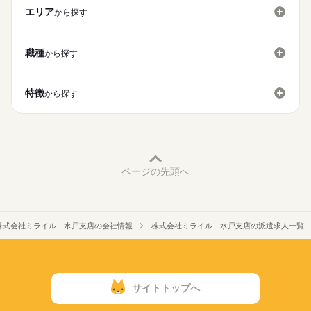
「いろんなお仕事に挑戦したい」
未経験の方も安心して始められます！
未経験OK
新卒・第二
20代活躍
30代活躍
40代活躍
エリア
「がっつり稼ぎたい」
から探す
応募する
＼お給料の前渡しサービスあり／
「子育てと両立したい」
50代活躍
60代歓迎
受取のタイミングが選べる♪
続きを読む
≪ ミライルでは様々な案件をご用意 ≫
「オシャレしたい」
◎無料駐車場完備◎
急な出費でも安心★
募集条件
「前渡しサービスに惹かれて…」
続きを読む
職種
から探す
車通勤可能なので、
・土日休み or シフト制
遠方からのご勤務も大歓迎！！
即日スタート
主婦・主夫
学生歓迎
履歴書不要
▼詳細
・長期 or 短期
1ヵ月～3ヵ月
期間・時間
など、ご紹介できる案件は沢山あるので
給与支払い
・固定シフト or 自由シフト
WEB登録
アナタの希望を聞かせて下さいね♪
特徴
9：00～17：00（休憩60分）
から探す
・月払い
・週5日~ or 週3日~ etc…
就業時間・曜日
・前渡し制度あり（最短翌営業日振込）
◆週3日～OK
アナタの働くスタイルにあわせて働けます！
残業なし
扶養内
Wワーク可
週4日
土日祝休
登録の際に、ご相談くださいね！
働き方はあなた次第♪
続きを読む
家庭都合休可
＃週1日～OK
働き方・環境
＃希望日でシフトIN
ページの先頭へ
＃長期でしっかりとor単発でサクッと
土曜 日曜 祝日
休日・休暇
ブランクOK
服装自由
日払い
週払い
車OK
自由に決められちゃいます★
こんなに働きやすい職場は
他にないカモ？！
株式会社ミライル 水戸支店の会社情報
株式会社ミライル 水戸支店の派遣求人一覧
★週1日～
★希望シフト制
★単発または長期勤務
サイトトップへ
≪ ミライルでは様々な案件をご用意 ≫