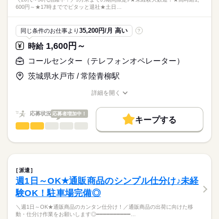
600円～★17時まででピタッと退社★土日…
35,200円/月 高い
同じ条件のお仕事より
?
1,600円～
時給
コールセンター（テレフォンオペレーター）
茨城県水戸市 / 常陸青柳駅
詳細を開く
職種/応募資格
お仕事の特徴
給与/時間/休日
応募状況
応募者増加中！
キープする
コールセンター（テレフォンオペレーター）
職種
男性
女性
男女の割合
＼20代～50代活躍中！／
9月末までの期間限定♪
ひとりで
みんなで
仕事の仕方
続きを読む
★未経験大歓迎！
派遣
★高時給1,600円～
続きを読む
しずか
にぎやか
職場の様子
週1日～OK★通販商品のシンプル仕分け♪未経
★17時まででピタッと退社
その他
業界
験OK！駐車場完備◎
★土日祝休みでプライベートも充実♪
応募資格
＼週1日～OK★通販商品のカンタン仕分け！／通販商品の出荷に向けた移
≪仕事内容≫
動・仕分け作業をお願いします◎━━━━━━━━━━…
＼未経験の方も大歓迎♪／
支援金に関するお問い合わせの