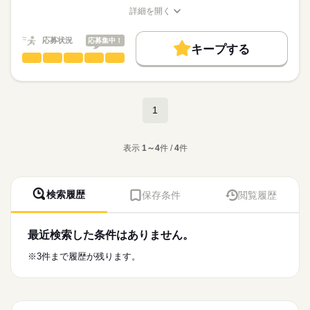
★こんな方にもオススメ！★
時給
給与
これから事務ワークに
詳細を開く
★希望シフト制
>詳しい募集要項をすべて見る
「いろんなお仕事に挑戦したい」
チャレンジしたい方必見です！
職種/応募資格
お仕事の特徴
給与/時間/休日
＼お給料の前渡しサービスあり／
★単発または長期勤務
お仕事の特徴
「がっつり稼ぎたい」
受取のタイミングが選べる♪
「子育てと両立したい」
応募状況
応募集中！
＃土日祝休みでプライベート充実
基本特徴
キープする
急な出費でも安心★
「オシャレしたい」
応募する
＃15時退社の短時間勤務
コールセンター（テレフォンオペレーター）
職種
≪ ミライルでは様々な案件をご用意 ≫
未経験OK
新卒・第二
20代活躍
30代活躍
40代活躍
男性
女性
男女の割合
「前渡しサービスに惹かれて…」
＃未経験でも高時給1300円！
▼詳細
続きを読む
／
＃お給料は翌日払いも可！
募集条件
給与支払い
・土日休み or シフト制
20代～50代活躍中！
など、ご紹介できる案件は沢山あるので
＃ネイルOK
ひとりで
みんなで
仕事の仕方
・月払い
・長期 or 短期
勤務地固定
主婦・主夫
履歴書不要
WEB登録
9月までの期間限定◎
アナタの希望を聞かせて下さいね♪
続きを読む
＃車で楽々通勤♪
続きを読む
1
・前渡し制度あり（最短翌営業日振込）
・固定シフト or 自由シフト
長期
期間・時間
未経験でも安心のカンタン事務♪
＃大手で長期安定勤務！
就業時間・曜日
・週5日~ or 週3日~ etc…
＼
続きを読む
しずか
にぎやか
09：00～15：00
職場の様子
車通勤OK！
残10未満
残20未満
1日7h以下
16時前退社
・休憩60分
※駐車場完備
その他
表示
1～4
件 /
4
件
アナタの働くスタイルにあわせて働けます！
業界
≪支援金に関するお問い合わせ対応≫
土日祝休
家庭都合休可
登録の際に、ご相談くださいね！
企業の担当者様から寄せられる
応募資格
支援金に関するお問い合わせに対応する
働き方・環境
働き方はあなた次第♪
続きを読む
＼未経験の方も大歓迎♪／
カンタンな事務サポートのお仕事です！
検索履歴
保存条件
閲覧履歴
＃週1日～OK
大手企業
ブランクOK
社会保険制度
研修制度
★簡単なお問合せ対応がメイン★研修もあり未経験の方も安心
＃希望日でシフトIN
・大学生さん・Wワーカーさん・
▼具体的には…
日払い
週払い
車OK
派遣活躍中
スタート！７月から9月の期間限定なので挑戦しやすい♪無料駐
＃長期でしっかりとor単発でサクッと
土曜 日曜 祝日
休日・休暇
主婦（夫）さん大歓迎
・電話でのお問い合わせ対応
車場完備＊車通勤OK◎前渡しサービスOK！昇給あり☆土日祝休
自由に決められちゃいます★
最近検索した条件はありません。
・学歴・資格・経験不問
続きを読む
・データ入力
◆週5日勤務
みで仕事とプライベート充実◎
こんなに働きやすい職場は
・20代～50代男女活躍中
・メール対応
※3件まで履歴が残ります。
他にないカモ？！
・友達同士の応募もOK
・申請書類の確認、整理
時給
給与
・来客対応 など
★週1日～
>詳しい募集要項をすべて見る
お仕事の特徴
車通勤OK！
★希望シフト制
★こんな方にもオススメ！★
対応の流れは決まっているため、
基本特徴
※駐車場無料完備※
★単発または長期勤務