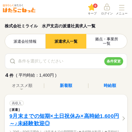
0
キープ
ログイン
メニュー
株式会社ミライル 水戸支店の派遣社員求人一覧
拠点・事業所
派遣会社情報
派遣求人一覧
一覧
条件を選択してください
条件変更
4
( 平均時給：1,400円 )
件
オススメ順
新着順
時給順
高収入
派遣
9月末までの短期×土日祝休み×高時給1,600円
～♪未経験歓迎◎
＼20代～50代活躍中！／9月末までの期間限定♪★未経験大歓迎！★高時給1,