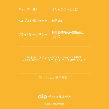
・土日休み or シフト制
ディップ（株）
はたらこねっととは
・長期 or 短期
・固定シフト or 自由シフト
・週5日~ or 週3日~ etc…
ヘルプ＆お問い合わせ
利用規約
アナタの働くスタイルにあわせて働けます！
利用者情報の外部送信に
登録の際に、ご相談くださいね！
プライバシーポリシー
ついて
バイトル
スポットバイトル
バイトルNEXT
バイトルPRO
ナースではたらこ
介護ではたらこ
パソコン表示画面へ
© dip Corporation.