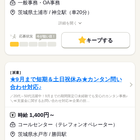
軽にご応募ください！
他にないカモ？！
一般事務・OA事務
・学歴・資格・経験不問
続きを読む
━━━━━━━━━━
ブランクOK
服装自由
日払い
週払い
バイク自転車
・10代～50代男女活躍中
▽ 通勤もラクラク
茨城県土浦市 / 神立駅（車20分）
★週1日～
・友達同士の応募もOK
車OK
━━━━━━━━━━
★希望シフト制
お仕事の特徴
時給
給与
研究学園駅より無料送迎バスあり！
詳細を開く
★単発または長期勤務
>詳しい募集要項をすべて見る
マイカー通勤もOK◎
基本特徴
職種/応募資格
お仕事の特徴
給与/時間/休日
＼お給料の前渡しサービスあり／
★こんな方にもオススメ！★
駐車場完備◎
受取のタイミングが選べる♪
未経験OK
新卒・第二
20代活躍
30代活躍
40代活躍
「いろんなお仕事に挑戦したい」
応募状況
今が狙い目！
キープする
急な出費でも安心★
≪ ミライルでは様々な案件をご用意 ≫
「がっつり稼ぎたい」
応募する
━━━━━━━━━━
50代活躍
60代歓迎
一般事務・OA事務
職種
男性
女性
男女の割合
「子育てと両立したい」
▽ ここがポイント
▼詳細
続きを読む
・土日休み or シフト制
／
募集条件
「オシャレしたい」
続きを読む
━━━━━━━━━━
給与支払い
・長期 or 短期
未経験からスタート可能！
「前渡しサービスに惹かれて…」
★ 週1日～OK
交通費
即日スタート
主婦・主夫
学生歓迎
ひとりで
みんなで
仕事の仕方
・月払い
・固定シフト or 自由シフト
大手企業での一般事務♪
★ 駐車場完備
続きを読む
・前渡し制度あり（最短翌営業日振込）
・週5日~ or 週3日~ etc…
1日のみ
期間・時間
＼
履歴書不要
WEB登録
など、ご紹介できる案件は沢山あるので
★ マイカー通勤OK
派遣
続きを読む
アナタの希望を聞かせて下さいね♪
★ 未経験スタート多数活躍中
しずか
にぎやか
8：00-17：00（休憩60分）
職場の様子
★9月まで短期＆土日祝休み★カンタン問い
就業時間・曜日
【交通費備考】
アナタの働くスタイルにあわせて働けます！
＜オシゴト内容＞
★単発OK
交通費給与に含む
運輸関連
登録の際に、ご相談くださいね！
業界
合わせ対応♪
一般事務の補助業務をお願いします◎
残業なし
扶養内
Wワーク可
週1日～
週2・3日
駐車場完備◎
応募資格
働き方はあなた次第♪
週4日
家庭都合休可
土日祝のみ
シフト勤務
／20代～50代活躍中！9月までの期間限定◎未経験でも安心のカンタン事務♪
・電話対応（一時受付）
＃週1日～OK
続きを読む
＼≪支援金に関するお問い合わせ対応≫企業の担…
＼未経験の方も大歓迎♪／
・データ入力
働き方・環境
＃希望日でシフトIN
・契約書や請求書の作成補助 など
20～50代女性スタッフ活躍中！
＃長期でしっかりとor単発でサクッと
・フリーターさん・主婦（夫）さん大歓迎
ブランクOK
服装自由
日払い
週払い
バイク自転車
1,400円～
時給
未経験から挑戦OKの事務のお仕事です♪
自由に決められちゃいます★
月曜 火曜 水曜 木曜 金曜 土曜 日曜 祝日
休日・休暇
・学歴・資格・経験不問
高時給1300円でしっかり稼げます！
車OK
こんなに働きやすい職場は
コールセンター（テレフォンオペレーター）
・20代～50代女性活躍中
続きを読む
まずはカンタンな業務からスタート！
週1日～希望日で働けます
土日祝休み×15時退勤なので家庭や育児との両立にもオススメで
他にないカモ？！
事務のお仕事が初めての方も
す◎
続きを読む
茨城県水戸市 / 勝田駅
丁寧にお教えしますのでご安心ください♪
車通勤OK！駐車場ももちろん完備！
★週1日～