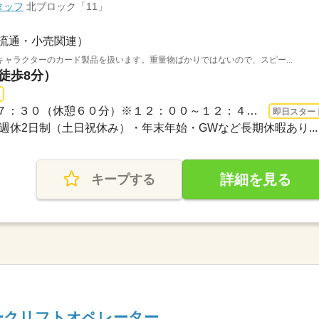
タッフ
北ブロック「11」
流通・小売関連）
ャラクターのカード製品を扱います。重量物ばかりではないので、スピー...
（徒歩8分）
長期 即日〜 / ９：００～１７：３０（休憩６０分）※１２：００～１２：４５、１５：...
即日スター
完全週休2日制（土日祝休み）・年末年始・GWなど長期休暇あり...
詳細を見る
キープする
ークリフトオペレーター