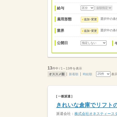
給与
雇用形態
選択中の条
追加･変更
業界
選択中の条
追加･変更
公開日
13
件中 / 1～13件を表示
表
オススメ順
新着順
時給順
[ 一般派遣 ]
きれいな倉庫でリフトの
派遣会社：
株式会社オネスティース