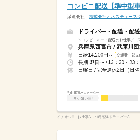
コンビニ配送【準中型車
派遣会社：
株式会社オネスティース
ドライバー・配達・配送
＼コンビニルート配送のお仕事／【車
兵庫県西宮市 / 武庫川
日給14,200円～
交通費一部支
日曜日 / 完全週休2日（日
応募バロメーター
今が狙い目!
イチオシ!!
お仕事No：
鳴尾浜ドライバー8