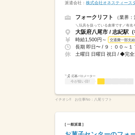
派遣会社：
株式会社オネスティース
フォークリフト
（業界：
＼玩具を扱っている倉庫です／有名キ
大阪府八尾市 / 志紀駅
時給1,500円～
交通費一部支給
土曜日 日曜日 祝日 / ◆
応募バロメーター
今が狙い目!
イチオシ!!
お仕事No：
八尾リフト
[ 一般派遣 ]
お菓子センターのフォ