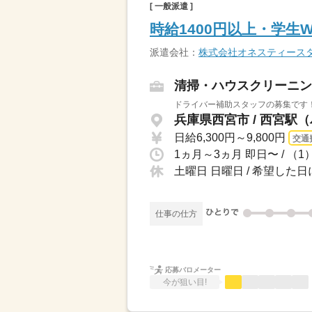
[ 一般派遣 ]
時給1400円以上・学
派遣会社：
株式会社オネスティース
清掃・ハウスクリーニン
ドライバー補助スタッフの募集です！
兵庫県西宮市 / 西宮駅（
日給6,300円～9,800円
交通
土曜日 日曜日 / 希望した
仕事の仕方
応募バロメーター
今が狙い目!