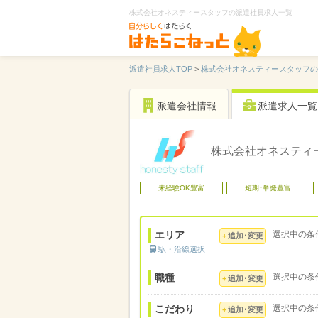
株式会社オネスティースタッフの派遣社員求人一覧
派遣社員求人TOP
>
株式会社オネスティースタッフの
派遣会社情報
派遣求人一覧
株式会社オネスティ
未経験OK豊富
短期･単発豊富
エリア
選択中の条
追加･変更
駅・沿線選択
職種
選択中の条
追加･変更
こだわり
選択中の条
追加･変更