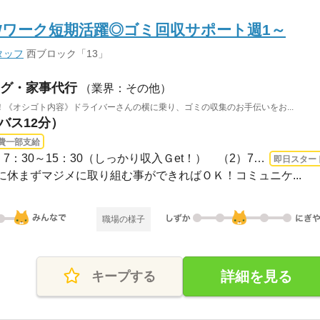
生Wワーク短期活躍◎ゴミ回収サポート週1～
タッフ
西ブロック「13」
グ・家事代行
（業界：その他）
《オシゴト内容》ドライバーさんの横に乗り、ゴミの収集のお手伝いをお...
バス12分）
費一部支給
1ヵ月～3ヵ月 即日〜 / （1）7：30～15：30（しっかり収入Ｇet！） （2）7：30～12：...
即日スター
日に休まずマジメに取り組む事ができればＯＫ！コミュニケ...
職場の様子
詳細を見る
キープする