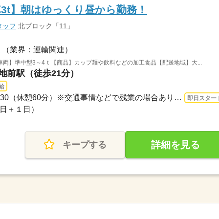
3t】朝はゆっくり昼から勤務！
タッフ
北ブロック「11」
（業界：運輸関連）
両】準中型3～4ｔ【商品】カップ麺や飲料などの加工食品【配送地域】大...
団地前駅（徒歩21分）
給
長期 即日〜 / 13：30～23：30（休憩60分）※交通事情などで残業の場合あり（30～60分...
即日スター
曜日＋１日）
詳細を見る
キープする