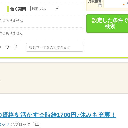
月収換算
-
働く期間
設定した条件で
件はありません
検索
件はありません
キーワード
示
資格を活かす☆時給1700円♪休みも充実！
タッフ
北ブロック「11」