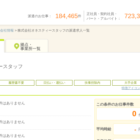
正社員・契約社員・
184,465
723,
派遣のお仕事：
件
パート・アルバイト：
会社情報
>
株式会社オネスティースタッフの派遣求人一覧
拠点・
事業所一覧
ースタッフ
履歴書不要
日払い・週払い
扶養控除内
大手企業
特徴アイコ
件はありません
この条件のお仕事件数
0
件はありません
-
平均時給
件はありません