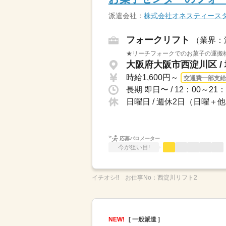
派遣会社：
株式会社オネスティース
フォークリフト
（業界：
★リーチフォークでのお菓子の運搬格
大阪府大阪市西淀川区 /
時給1,600円～
交通費一部支給
長期 即日〜 / 12：00～21
日曜日 / 週休2日（日曜
応募バロメーター
今が狙い目!
イチオシ!!
お仕事No：
西淀川リフト2
NEW!
[ 一般派遣 ]