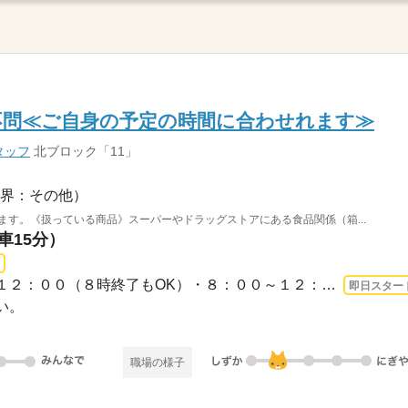
不問≪ご自身の予定の時間に合わせれます≫
タッフ
北ブロック「11」
界：その他）
ます。《扱っている商品》スーパーやドラッグストアにある食品関係（箱...
車15分）
長期 即日〜 / ・６：３０～１２：００（８時終了もOK）・８：００～１２：００（９時...
即日スター
い。
職場の様子