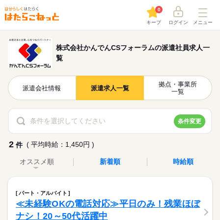
0
キープ
ログイン
メニュー
株式会社かんでんCSフォーラムの派遣社員求人一
覧
拠点・事業所
派遣会社情報
派遣求人一覧
一覧
条件を選択してください
条件変更
2
( 平均時給：1,450円 )
件
オススメ順
新着順
時給順
パート・アルバイト
≪未経験OKの電話対応≫平日のみ！残業ほぼ
ナシ！20～50代活躍中