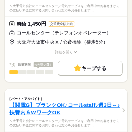
＼大手電力会社のコールセンター／電気サービスをご利用中のお客さまから
の支払い料金に関するお問い合わせ対応をお任せします…
1,450円
時給
交通費全額支給
コールセンター（テレフォンオペレーター）
大阪府大阪市中央区 / 心斎橋駅（徒歩5分）
詳細を開く
職種/応募資格
お仕事の特徴
給与/時間/休日
応募状況
今が狙い目！
キープする
コールセンター（テレフォンオペレーター）
職種
低い
高い
多い年齢層
＼大手電力会社のコールセンター／
電気サービスをご利用中のお客さまからの
男性
女性
男女の割合
支払い料金に関するお問い合わせ対応をお任せします。
続きを読む
パート・アルバイト
▼具体的には
続きを読む
ひとりで
みんなで
仕事の仕方
【関電G】ブランクOK♪コールstaff♪週3日～♪
「支払期日を待ってほしい」
その他
業界
扶養内＆WワークOK
「料金を支払ったので送電を再開してほしい」など
しずか
にぎやか
応募資格
職場の様子
＼大手電力会社のコールセンター／電気サービスをご利用中のお客さまから
マニュアルに沿ってご案内できればOK！
の支払い料金に関するお問い合わせ対応をお任せします…
【応募資格】
お電話のあとは、PCへのデータ入力もお任せします。
パソコンの基本操作ができる方