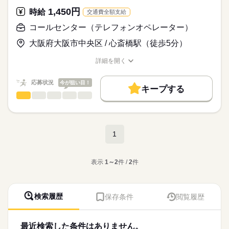
＼駅チカ徒歩5分♪通勤ラクラク／
（両手でスムーズに文字入力できる程度）
1,450円
▼対応件数
時給
交通費全額支給
心斎橋駅・長堀橋駅から徒歩5分！
・1時間あたり5件程度（時期によって変動あり）
雨の日も負担になりにくい好立地です♪
コールセンター（テレフォンオペレーター）
★こんな方にオススメ★
続きを読む
・1回の通話は5分程度、後処理も5分程度
面接はWEBで完結、履歴書も不要！
「人とお話しすることが好き」
自宅から普段着のまま参加できます。
続きを読む
大阪府大阪市中央区 / 心斎橋駅（徒歩5分）
「家庭と両立して働きたい」
▼安心ポイント
「接客経験を活かしたい」
時給
給与
◎電気料金に関する範囲の対応のみ
◎未経験でも安心のサポート◎
詳細を開く
>詳しい募集要項をすべて見る
◎ノルマ・セールス一切なし
職種/応募資格
お仕事の特徴
給与/時間/休日
生活に欠かせないインフラサービスに関する問い合わせ★
★交通費全額支給
お仕事の特徴
★以下の方も大歓迎★
◎有料ダイヤルのため、比較的通話時間が短い
まずは同期と机上研修！イチからスタートします。
★時間外手当あり（1分単位で支給）
・コールセンター未経験の方
応募状況
今が狙い目！
◎デビュー後も、しばらくは近くに管理者がいるので安心
基本特徴
キープする
・接客、販売経験がある方
応募する
コールセンター（テレフォンオペレーター）
職種
ノルマやセールスは一切ナシ！
【月収例】
未経験OK
新卒・第二
20代活躍
30代活躍
40代活躍
低い
高い
多い年齢層
・フリーターの方
デビュー後も管理者がすぐそばにいる
●週5日×フルタイム勤務の場合
続きを読む
＼大手電力会社のコールセンター／
・主婦（夫）の方
50代活躍
正社員登用
手厚いサポート体制が自慢のコールセンターです！
時給1,450円×8時間15分×20日
電気サービスをご利用中のお客さまからの
・新卒の方、第二新卒の方
男性
女性
男女の割合
＝月収23万9,250円
支払い料金に関するお問い合わせ対応をお任せします。
募集条件
・ブランクのある方
続きを読む
続きを読む
1
◎20名の大募集！同期も心強い◎
長期
期間・時間
勤務先公開
大量募集
交通費
1ヵ月以内にスタート
今回は20名の大募集！
●週4日×ショート勤務の場合
▼具体的には
続きを読む
ひとりで
みんなで
【シフト】
仕事の仕方
入社日は9/4（金）or9/7（月）から選べます！
時給1,450円×5時間15分×16日
「支払期日を待ってほしい」
勤務地固定
主婦・主夫
履歴書不要
WEB選考完結
（1）08：45～18：00（実働8時間15分/休憩1時間）
未経験から始めた先輩スタッフも多数活躍中◎
＝月収12万1,800円
その他
表示
1～2
件 /
2
件
業界
「料金を支払ったので送電を再開してほしい」など
（2）08：45～14：00（実働5時間15分）
就業時間・曜日
しずか
にぎやか
応募資格
職場の様子
（3）13：00～18：00（実働5時間）
◎プライベートも大切にしたい方必見◎
●週3日×ショート勤務の場合
マニュアルに沿ってご案内できればOK！
残業なし
残10未満
10時～出社
扶養内
Wワーク可
※上記以外に（1）は15分休憩2回（有給）
続きを読む
朝からor昼から選べるシフト制！
時給1,450円×5時間15分×12日
【応募資格】
お電話のあとは、PCへのデータ入力もお任せします。
検索履歴
保存条件
閲覧履歴
（2）（3）は15分休憩1回（有給）あり
扶養内＆Wワークも可能なので、
週2・3日
土日祝休
家庭都合休可
＝月収9万1,350円
パソコンの基本操作ができる方
◆オンライン面接＆履歴書不要！
ライフスタイルに合わせた働き方が叶う★
（両手でスムーズに文字入力できる程度）
▼対応件数
◆時給1,450円＋交通費全額支給
働き方・環境
★週3日～OK
土曜 日曜 祝日
休日・休暇
・1時間あたり5件程度（時期によって変動あり）
◆土日祝休み＆残業ほぼナシ
★扶養内勤務、WワークOK
最近検索した条件はありません。
＼まだまだ採用枠あり／
★こんな方にオススメ★
続きを読む
大手企業
産休・育休
社会保険制度
研修制度