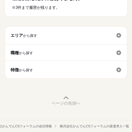
・1回の通話は5分程度、後処理も5分程度
土日祝休み
★シフトの組み合わせ、上記以外のシフト相談OK
自分らしく働ける環境だから、
「人とお話しすることが好き」
「コールセンターってちょっと難しそう…」
資格支援
服装自由
禁煙・分煙
続きを読む
※3件まで履歴が残ります。
★残業ほぼナシ（月5時間程度）
約7割のスタッフが勤続5年以上！！
「家庭と両立して働きたい」
▼安心ポイント
★年末年始休暇あり（12/29～1/3）
そんな心配はいりません！
★月曜日は出勤必須となります
「接客経験を活かしたい」
時給
給与
◎電気料金に関する範囲の対応のみ
★お休み希望は月2日まで相談OK
>詳しい募集要項をすべて見る
ご応募お待ちしております♪
◎ノルマ・セールス一切なし
★有給休暇あり（昨年度の取得率94.7％）
＼マニュアルに沿って案内できればOK／
★交通費全額支給
お仕事の特徴
★以下の方も大歓迎★
◎有料ダイヤルのため、比較的通話時間が短い
電気料金に関する範囲の対応のみ。
★時間外手当あり（1分単位で支給）
・コールセンター未経験の方
◎デビュー後も、しばらくは近くに管理者がいるので安心
基本特徴
「支払期日を待ってほしい」
エリア
・接客、販売経験がある方
から探す
応募する
「料金を払ったので送電を再開してほしい」など、
【月収例】
未経験OK
新卒・第二
20代活躍
30代活躍
40代活躍
・フリーターの方
ノルマやセールスはないお仕事です◎
●週5日×フルタイム勤務の場合
続きを読む
・主婦（夫）の方
50代活躍
正社員登用
時給1,450円×8時間15分×20日
・新卒の方、第二新卒の方
職種
から探す
＼未経験の方も安心のサポート体制／
＝月収23万9,250円
募集条件
・ブランクのある方
続きを読む
研修は約1か月！まずは同期と机上研修からスタート！
長期
期間・時間
勤務先公開
大量募集
交通費
1ヵ月以内にスタート
順番にじっくり教えてもらえます。
●週4日×ショート勤務の場合
特徴
【シフト】
から探す
デビュー後も管理者がすぐそばにいるので、
時給1,450円×5時間15分×16日
勤務地固定
主婦・主夫
履歴書不要
WEB選考完結
（1）08：45～18：00（実働8時間15分/休憩1時間）
分からないことはその場で聞けて安心◎
＝月収12万1,800円
（2）08：45～14：00（実働5時間15分）
就業時間・曜日
（3）13：00～18：00（実働5時間）
＼”働きやすい”の声多数！／
●週3日×ショート勤務の場合
残業なし
残10未満
10時～出社
扶養内
Wワーク可
※上記以外に（1）は15分休憩2回（有給）
続きを読む
全体の約7割が勤続5年以上！
時給1,450円×5時間15分×12日
（2）（3）は15分休憩1回（有給）あり
関西電力グループで安定勤務♪
週2・3日
土日祝休
家庭都合休可
＝月収9万1,350円
有休も取得しやすく、昨年度の取得率は94.7％！！
ページの先頭へ
働き方・環境
★週3日～OK
土曜 日曜 祝日
休日・休暇
★扶養内勤務、WワークOK
＼うれしい待遇も盛りだくさん／
大手企業
産休・育休
社会保険制度
研修制度
土日祝休み
★シフトの組み合わせ、上記以外のシフト相談OK
・週3日～！扶養内＆WワークOK
資格支援
服装自由
禁煙・分煙
★残業ほぼナシ（月5時間程度）
・土日祝完全休み
社かんでんCSフォーラムの会社情報
株式会社かんでんCSフォーラムの派遣求人一覧
★年末年始休暇あり（12/29～1/3）
★月曜日は出勤必須となります
・残業ほぼナシ（月5時間程度）
★お休み希望は月2日まで相談OK