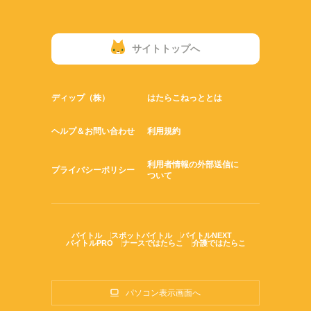
・週払い制度あり
★有給休暇あり（昨年度の取得率94.7％）
今回は20名の大募集なので、
同期と一緒にスタートできるのも安心ポイント♪
サイトトップへ
気軽にご応募くださいね！
ディップ（株）
はたらこねっととは
ヘルプ＆お問い合わせ
利用規約
利用者情報の外部送信に
プライバシーポリシー
ついて
バイトル
スポットバイトル
バイトルNEXT
バイトルPRO
ナースではたらこ
介護ではたらこ
パソコン表示画面へ